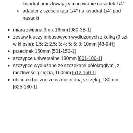
kwadrat umożliwiający mocowanie nasadek 1/4"
adapter z sześciokąta 1/4'' na kwadrat 1/4'' pod
nasadki
miara zwijana 3m x 16mm [980-3B-1]
zestaw kluczy imbusowych wydłużonych z kulką (9 szt.
w klipsie): 1,5; 2; 2,5; 3; 4; 5; 6; 8; 10mm [48-9-H]
przecinak 150mm [501-150-1]
szczypce uniwersalne 180mm [
601-180-1
]
szczypce wydłużane ze szczękami półokrągłymi, z
możliwością cięcia,
160mm [
612-160-1
]
obcinaki boczne ze wzmocnioną szczęką, 180mm
[625-180-1]