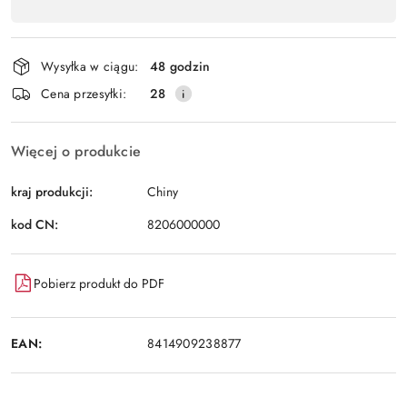
,
Wyślij
płatność
i
Wysyłka w ciągu:
48 godzin
dostawa
Cena przesyłki:
28
Więcej o produkcie
kraj produkcji:
Chiny
kod CN:
8206000000
Pobierz produkt do PDF
EAN:
8414909238877