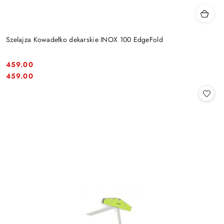
Szelajza Kowadełko dekarskie INOX 100 EdgeFold
459.00
Cena:
Cena:
459.00