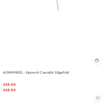
ALFAWINKIEL - Kątownik Ciesielski EdgeFold
458.00
Cena:
Cena:
458.00