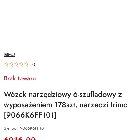
NAZWA
IRIMO
PRODUCENTA:
(0)
Brak towaru
Wózek narzędziowy 6-szufladowy z
wyposażeniem 178szt. narzędzi Irimo
[9066K6FF101]
Symbol:
9066K6FF101
cena:
6016.00