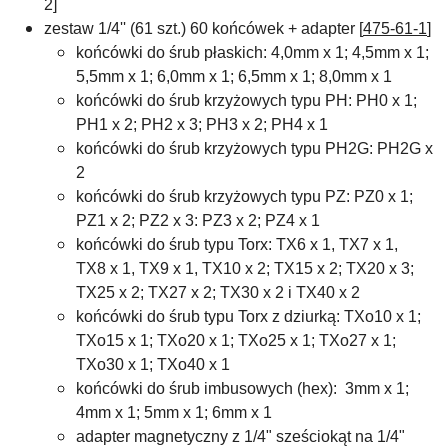
2]
zestaw 1/4'' (61 szt.) 60 końcówek + adapter [
475-61-1
]
końcówki do śrub płaskich: 4,0mm x 1; 4,5mm x 1;
5,5mm x 1; 6,0mm x 1; 6,5mm x 1; 8,0mm x 1
końcówki do śrub krzyżowych typu PH: PH0 x 1;
PH1 x 2; PH2 x 3; PH3 x 2; PH4 x 1
końcówki do śrub krzyżowych typu PH2G: PH2G x
2
końcówki do śrub krzyżowych typu PZ: PZ0 x 1;
PZ1 x 2; PZ2 x 3: PZ3 x 2; PZ4 x 1
końcówki do śrub typu Torx: TX6 x 1, TX7 x 1,
TX8 x 1, TX9 x 1, TX10 x 2; TX15 x 2; TX20 x 3;
TX25 x 2; TX27 x 2; TX30 x 2 i TX40 x 2
końcówki do śrub typu Torx z dziurką: TXo10 x 1;
TXo15 x 1; TXo20 x 1; TXo25 x 1; TXo27 x 1;
TXo30 x 1; TXo40 x 1
końcówki do śrub imbusowych (hex): 3mm x 1;
4mm x 1; 5mm x 1; 6mm x 1
adapter magnetyczny z 1/4" sześciokąt na 1/4"