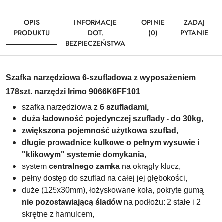
OPIS
INFORMACJE
OPINIE
ZADAJ
PRODUKTU
DOT.
(0)
PYTANIE
BEZPIECZEŃSTWA
Szafka narzędziowa 6-szufladowa z wyposażeniem
178szt. narzędzi Irimo 9066K6FF101
szafka narzędziowa z
6 szufladami,
duża ładowność pojedynczej szuflady - do 30kg,
zwiększona pojemność użytkowa szuflad
,
długie prowadnice kulkowe o pełnym wysuwie i
"klikowym" systemie domykania
,
system
centralnego zamka
na okrągły klucz,
pełny dostęp do szuflad na całej jej głębokości,
duże (125x30mm), łożyskowane koła, pokryte gumą
nie pozostawiającą śladów
na podłożu: 2 stałe i 2
skrętne z hamulcem,