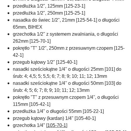
przedłużka 1/2", 125mm [125-23-1]
przedłużka 1/2", 250mm [125-25-1]
nasadka do świec 1/2'',
21mm
[125-54-1] o długości
65mm,
BIHEX
grzechotka 1/2'' z systemem zwalniania, o długości
262mm [125-70-1]
pokrętło "T" 1/2", 250mm z przesuwnym czopem [125-
42-1]
przegub kątowy 1/2" [125-40-1]
nasadki sześciokątne 1/4'' o długości 25mm [101] do
śrub: 4; 4,5; 5; 5,5; 6; 7; 8; 9; 10; 11; 12; 13mm
nasadki sześciokątne 1/4'' o długości 50mm [103] do
śrub: 4; 5; 6; 7; 8; 9; 10; 11; 12; 13mm
pokrętło "T" z przesuwnym czopem 1/4'',
o długości
115mm
[105-42-1]
przedłużka 1/4" o długości 55mm [105-22-1]
przegub kątowy (kardan) 1/4" [105-40-1]
grzechotka 1/4" [
105-70-1
]