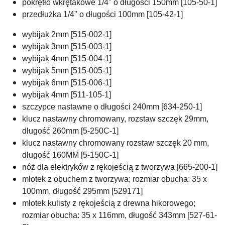
pokrętło wkrętakowe 1/4"
o długości 150mm [105-50-1]
przedłużka 1/4'' o długości 100mm [105-42-1]
wybijak 2mm [515-002-1]
wybijak 3mm [515-003-1]
wybijak 4mm [515-004-1]
wybijak 5mm [515-005-1]
wybijak 6mm [515-006-1]
wybijak 4mm [511-105-1]
szczypce nastawne o długości 240mm [634-250-1]
klucz nastawny chromowany, rozstaw szczęk 29mm,
długość 260mm [5-250C-1]
klucz nastawny chromowany rozstaw szczęk 20 mm,
długość 160MM [5-150C-1]
nóż dla elektryków z rękojeścią z tworzywa [665-200-1]
młotek z obuchem z tworzywa; rozmiar obucha: 35 x
100mm, długość 295mm [529171]
młotek kulisty z rękojeścią z drewna hikorowego;
rozmiar obucha: 35 x 116mm, długość 343mm [527-61-