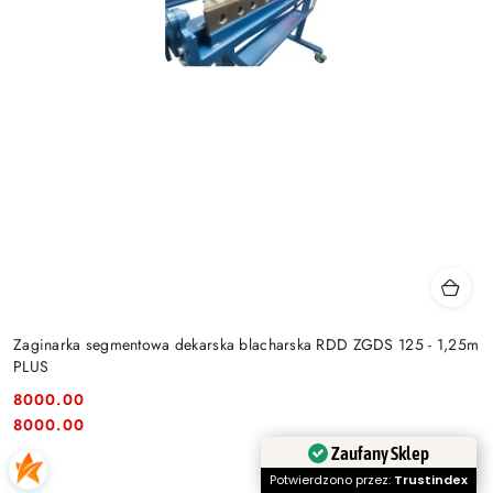
Zaginarka segmentowa dekarska blacharska RDD ZGDS 125 - 1,25m
PLUS
8000.00
Cena:
Cena:
8000.00
Zaufany Sklep
Potwierdzono przez:
Trustindex