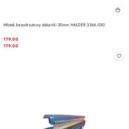
Młotek bezodrzutowy dekarski 30mm HALDER 3366.030
179.00
Cena:
Cena:
179.00