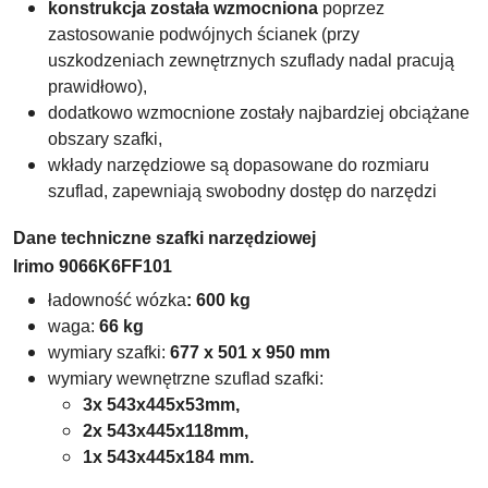
konstrukcja została wzmocniona
poprzez
zastosowanie podwójnych ścianek (przy
uszkodzeniach zewnętrznych szuflady nadal pracują
prawidłowo),
dodatkowo wzmocnione zostały najbardziej obciążane
obszary szafki,
wkłady narzędziowe są dopasowane do rozmiaru
szuflad, zapewniają swobodny dostęp do narzędzi
Dane techniczne szafki narzędziowej
Irimo 9066K6FF101
ładowność wózka
:
600 kg
waga:
66 kg
wymiary szafki:
677 x 501 x 950 mm
wymiary wewnętrzne szuflad szafki:
3x 543x445x53mm,
2x 543x445x118mm,
1x 543x445x184 mm.