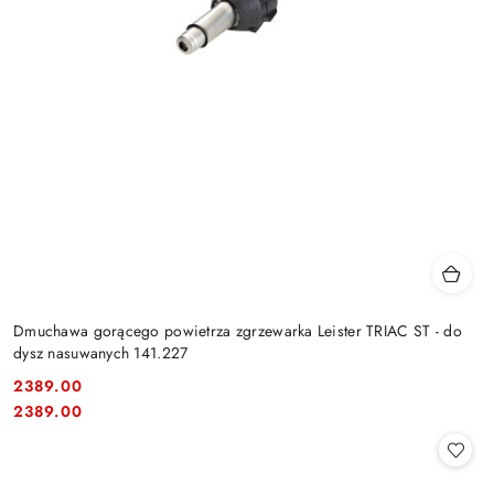
Dmuchawa gorącego powietrza zgrzewarka Leister TRIAC ST - do
dysz nasuwanych 141.227
2389.00
Cena:
Cena:
2389.00