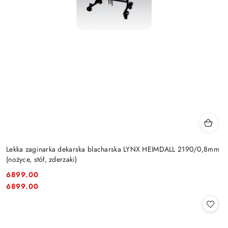
Lekka zaginarka dekarska blacharska LYNX HEIMDALL 2190/0,8mm
(nożyce, stół, zderzaki)
6899.00
Cena:
Cena:
6899.00