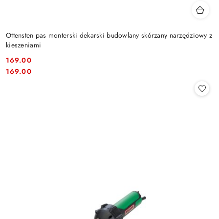
Ottensten pas monterski dekarski budowlany skórzany narzędziowy z
kieszeniami
169.00
Cena:
Cena:
169.00