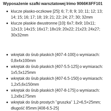
Wyposażenie szafki warsztatowej
Irimo 9066K6FF101
klucze płasko-oczkowe [25]: 6; 7; 8; 9; 10; 11; 12; 13;
14; 15; 16; 17; 18; 19; 21; 22; 24; 27; 30; 32mm
klucze płaskie dwustronne [10]: 6x7; 8x9; 10x11;
12x13; 14x15; 16x17; 18x19; 20x22; 21x23; 24x27;
30x32mm
wkrętak do śrub płaskich
[407-4-100] o wymiarach:
0,8x4x100mm
wkrętak do śrub płaskich
[407-5.5-125] o wymiarach:
1x5,5x125mm
wkrętak do śrub płaskich
[407-6.5-150] o wymiarach:
1,2x5,6x150mm
wkrętak do śrub płaskich
[407-8-175] o wymiarach:
1,2x8x175mm
wkrętak do śrub prostych "gruszka" 1,2×6,5×25mm;
długość 85mm [408-6.5-25]