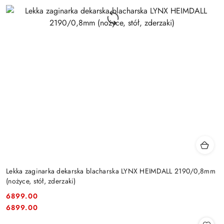
Lekka zaginarka dekarska blacharska LYNX HEIMDALL 2190/0,8mm
(nożyce, stół, zderzaki)
6899.00
Cena:
Cena:
6899.00