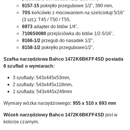
8157-15
pokrętło przegubowe 1/2", 390 mm,
70S
końcówki z mocowaniem na sześciokąt 5/16"
(3 szt.): T45 / T50 / T55,
6973
adapter do bitów 1/4",
7106S0080
przejściówka do bitów 1/2-5/16",
8166-1/2
przegub do nasadek 1/2",
8158-1/2
pokrętło przegubowe1/2",
Szafka narzędziowa Bahco 1472K6BKFF4SD
posiada
6 szuflad o wymiarach:
3 szuflady: 543x445x53mm,
2 szuflady: 543x445x118mm,
1 szuflada: 543x445x249mm
Wymiary wózka narzędziowego
: 955 x 510 x 693 mm
W
ózek narzędziowy
Bahco
1472K6BKFF4SD
jest w
kolorze czarnym.