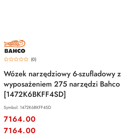
BAHCO
(0)
Wózek narzędziowy 6-szufladowy z
wyposażeniem 275 narzędzi Bahco
[1472K6BKFF4SD]
Symbol:
1472K6BKFF4SD
cena:
7164.00
7164.00
Cena: