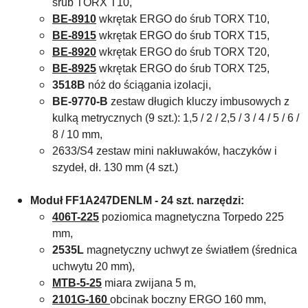
śrub TORX T10,
BE-8910
wkrętak ERGO do śrub TORX T10,
BE-8915
wkrętak ERGO do śrub TORX T15,
BE-8920
wkrętak ERGO do śrub TORX T20,
BE-8925
wkrętak ERGO do śrub TORX T25,
3518B
nóż do ściągania izolacji,
BE-9770-B
zestaw długich kluczy imbusowych z
kulką metrycznych (9 szt.): 1,5 / 2 / 2,5 / 3 / 4 / 5 / 6 /
8 / 10 mm,
2633/S4 zestaw mini nakłuwaków, haczyków i
szydeł, dł. 130 mm (4 szt.)
Moduł FF1A247DENLM - 24 szt. narzędzi:
406T-225
poziomica magnetyczna Torpedo 225
mm,
2535L
magnetyczny uchwyt ze światłem (średnica
uchwytu 20 mm),
MTB-5-25
miara zwijana 5 m,
2101G-160
obcinak boczny ERGO 160 mm,