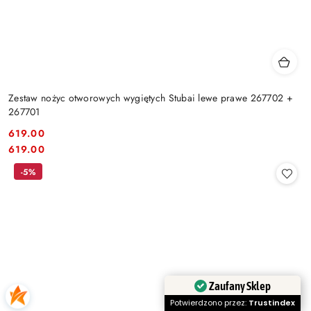
Zestaw nożyc otworowych wygiętych Stubai lewe prawe 267702 +
267701
619.00
Cena:
Cena:
619.00
-5%
Zaufany Sklep
Potwierdzono przez:
Trustindex