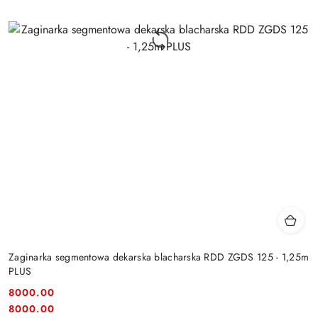
Zaginarka segmentowa dekarska blacharska RDD ZGDS 125 - 1,25m
PLUS
8000.00
Cena:
Cena:
8000.00