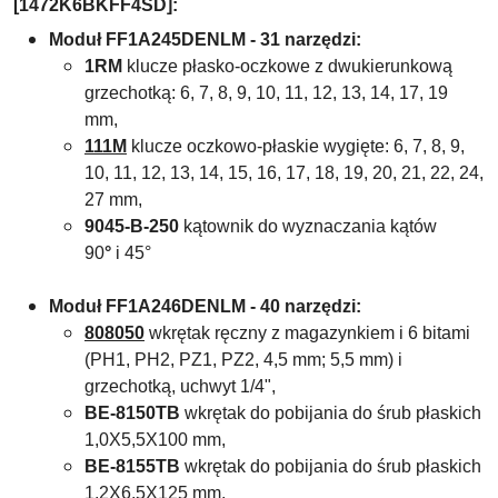
[1472K6BKFF4SD]
:
Moduł FF1A245DENLM - 31 narzędzi:
1RM
klucze płasko-oczkowe z dwukierunkową
grzechotką: 6, 7, 8, 9, 10, 11, 12, 13, 14, 17, 19
mm,
1
11M
klucze oczkowo-płaskie wygięte: 6, 7, 8, 9,
10, 11, 12, 13, 14, 15, 16, 17, 18, 19, 20, 21, 22, 24,
27 mm,
9045-B-250
kątownik do wyznaczania kątów
90
°
i 45°
Moduł FF1A246DENLM - 40
narzędzi:
808050
wkrętak ręczny z magazynkiem i 6 bitami
(PH1, PH2, PZ1, PZ2, 4,5 mm; 5,5 mm) i
grzechotką, uchwyt 1/4",
BE-8150TB
wkrętak do pobijania do śrub płaskich
1,0X5,5X100 mm,
BE-8155TB
wkrętak do pobijania do śrub płaskich
1,2X6,5X125 mm,