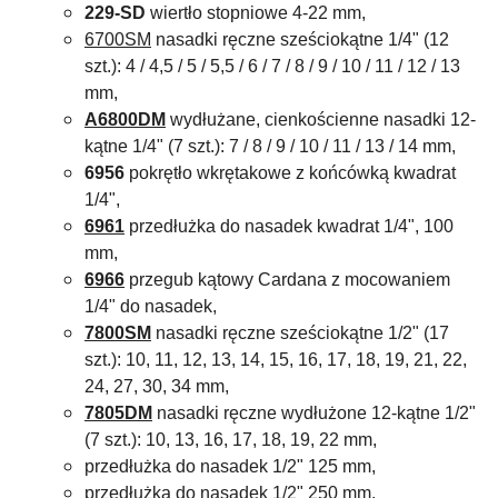
229-SD
wiertło stopniowe 4-22 mm,
6700SM
nasadki ręczne sześciokątne 1/4" (12
szt.): 4 / 4,5 / 5 / 5,5 / 6 / 7 / 8 / 9 / 10 / 11 / 12 / 13
mm,
A6800DM
wydłużane, cienkościenne nasadki 12-
kątne 1/4" (7 szt.): 7 / 8 / 9 / 10 / 11 / 13 / 14 mm,
6956
pokrętło wkrętakowe z końcówką kwadrat
1/4",
6961
przedłużka do nasadek kwadrat 1/4", 100
mm,
6966
przegub kątowy Cardana z mocowaniem
1/4" do nasadek,
7800SM
nasadki ręczne sześciokątne 1/2" (17
szt.): 10, 11, 12, 13, 14, 15, 16, 17, 18, 19, 21, 22,
24, 27, 30, 34 mm,
7805DM
nasadki ręczne wydłużone 12-kątne 1/2"
(7 szt.): 10, 13, 16, 17, 18, 19, 22 mm,
przedłużka do nasadek 1/2" 125 mm,
przedłużka do nasadek 1/2" 250 mm,