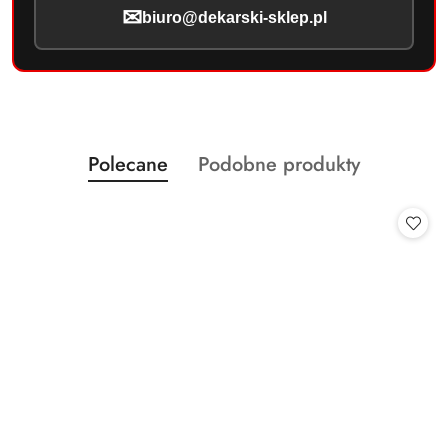
✉
biuro@dekarski-sklep.pl
Produkty
Produkty
Polecane
Podobne produkty
Pomiń karuzelę produktów
o
o
statusie:
statusie: