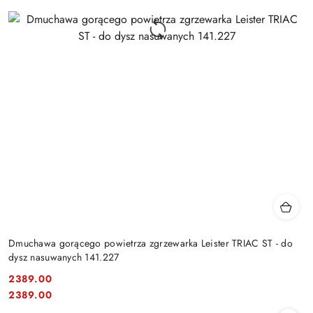
Dmuchawa gorącego powietrza zgrzewarka Leister TRIAC ST - do
dysz nasuwanych 141.227
2389.00
Cena:
Cena:
2389.00