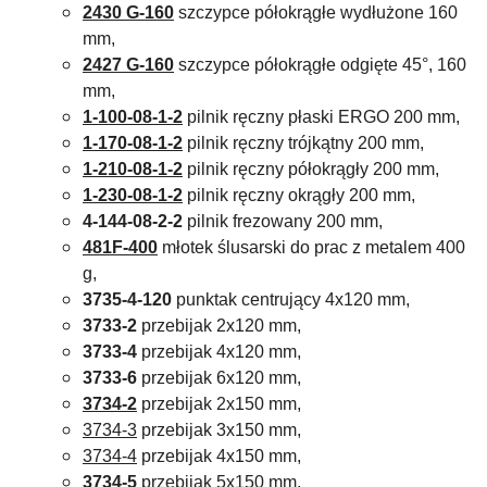
2430 G-160
szczypce półokrągłe wydłużone 160
mm,
2427 G-160
szczypce półokrągłe odgięte 45°, 160
mm,
1-100-08-1-2
pilnik ręczny płaski ERGO 200 mm,
1-170-08-1-2
pilnik ręczny trójkątny 200 mm,
1-210-08-1-2
pilnik ręczny półokrągły 200 mm,
1-230-08-1-2
pilnik ręczny okrągły 200 mm,
4-144-08-2-2
pilnik frezowany 200 mm,
481F-400
młotek ślusarski do prac z metalem 400
g,
3735-4-120
punktak centrujący 4x120 mm,
3733-2
przebijak 2x120 mm,
3733-4
przebijak 4x120 mm,
3733-6
przebijak 6x120 mm,
3734-2
przebijak 2x150 mm,
3734-3
przebijak 3x150 mm,
3734-4
przebijak 4x150 mm,
3734-5
przebijak 5x150 mm,