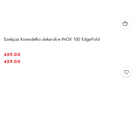
Szelajza Kowadełko dekarskie INOX 100 EdgeFold
459.00
Cena:
Cena:
459.00