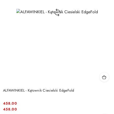
ALFAWINKIEL - Kątownik Ciesielski EdgeFold
458.00
Cena:
Cena:
458.00