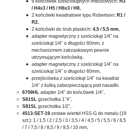
9 końcówek sześciokątnych imbusowych
: H3
/ H4x3 / H5 / H6x3 / H8,
2 końcówki kwadratowe typu Robertson
: R1 /
R2,
2 końcówki do śrub płaskich
: 4,5 / 5,5 mm,
adapter magnetyczny z sześciokąt 1/4" na
sześciokąt 1/4" o długości 60mm, z
mechanizmem zatrzaskowym pewnie
utrzymującym końcówkę,
adapter magnetyczny z sześciokąt 1/4" na
sześciokąt 1/4" o długości 60mm,
przejściówka z sześciokąt 1/4" na kwadrat
1/4" z kulką zabezpieczającą pod nasadki.
6709HL
adapter 1/4" do końcówek 1/4",
S61SL
grzechotka 1"4",
S81SL
grzechotka 1/2",
4513-SET-19
zestaw wierteł HSS-G do metalu (19
szt.): 1 / 1,5 / 2 / 2,5 / 3 / 3,5 / 4 / 4,5 / 5 / 5,5 / 6 / 6,5
/ 7 / 7,5 / 8 / 8,5 / 9 / 9,5 / 10 mm,