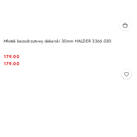
Młotek bezodrzutowy dekarski 30mm HALDER 3366.030
179.00
Cena:
Cena:
179.00