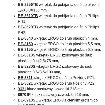
BE-8256TB
wkrętak do pobijania do śrub płaskich
1,6X8,0X150 mm,
BE-8610TB
wkrętak do pobijania do śrub Philips
PH1,
BE-8620TB
wkrętak do pobijania do śrub Philips
PH2,
BE-8040
wkrętak ERGO do śrub płaskich 4 mm,
BE-8150
wkrętak ERGO do śrub płaskich 5,5 mm,
BE-8155
wkrętak ERGO do śrub płaskich 6,5 mm,
BE-8010S
wkrętak ERGO izolowany do śrub
płaskich 0,4x2,5x75 mm,
BE-8230S
wkrętak ERGO izolowany do śrub
płaskich 0,6x3,5x100 mm,
BE-8811
wkrętak ERGO do śrub Pozidriv PZ1,
BE-8821
wkrętak ERGO do śrub Pozidriv PZ2,
9031
klucz nastawny szwedzki 218 mm,
8070 IP
klucz nastawny szwedzki 218 mm,
BE-8910SL
wkrętak ERGO z cienkim grotem do