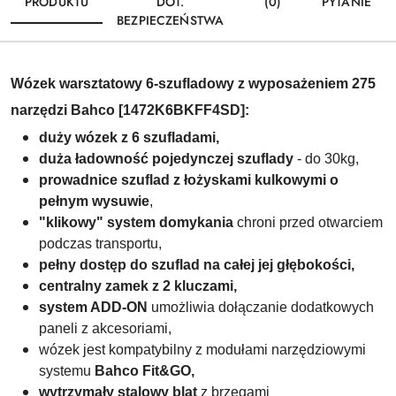
PRODUKTU
DOT.
(0)
PYTANIE
BEZPIECZEŃSTWA
Wózek warsztatowy 6-szufladowy z wyposażeniem 275
narzędzi Bahco [1472K6BKFF4SD]:
duży wózek z 6 szufladami,
duża ładowność pojedynczej szuflady
- do 30kg,
prowadnice szuflad z łożyskami kulkowymi o
pełnym wysuwie
,
"klikowy" system domykania
chroni przed otwarciem
podczas transportu,
pełny dostęp do szuflad na całej jej głębokości,
centralny zamek
z 2 kluczami,
system ADD-ON
umożliwia dołączanie dodatkowych
paneli z akcesoriami,
wózek jest kompatybilny z modułami narzędziowymi
systemu
Bahco Fit&GO,
wytrzymały stalowy blat
z brzegami