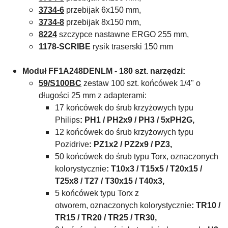
3734-6
przebijak 6x150 mm,
3734-8
przebijak 8x150 mm,
8224
szczypce nastawne ERGO 255 mm,
1178-SCRIBE
rysik traserski 150 mm
Moduł FF1A248DENLM - 180 szt. narzędzi:
59/S100BC
zestaw 100 szt. końcówek 1/4" o
długości 25 mm z adapterami:
17 końcówek do śrub krzyżowych typu
Philips
: PH1 / PH2x9 / PH3 / 5xPH2G,
12 końcówek do śrub krzyżowych typu
Pozidrive
: PZ1x2 / PZ2x9 / PZ3,
50 końcówek do śrub typu Torx, oznaczonych
kolorystycznie
: T10x3 / T15x5 / T20x15 /
T25x8 / T27 / T30x15 / T40x3,
5 końcówek typu Torx z
otworem, oznaczonych kolorystycznie
: TR10 /
TR15 / TR20 / TR25 / TR30,