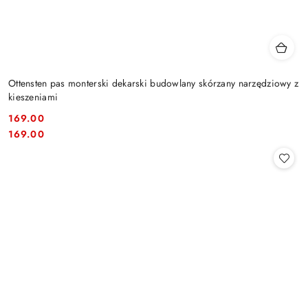
Ottensten pas monterski dekarski budowlany skórzany narzędziowy z
kieszeniami
169.00
Cena:
Cena:
169.00