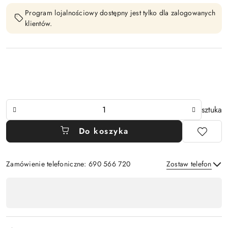
Program lojalnościowy dostępny jest tylko dla zalogowanych
klientów.
Ilość
sztuka
Do koszyka
Zamówienie telefoniczne: 690 566 720
Zostaw telefon
Dostępność
,
Wyślij
płatność
i