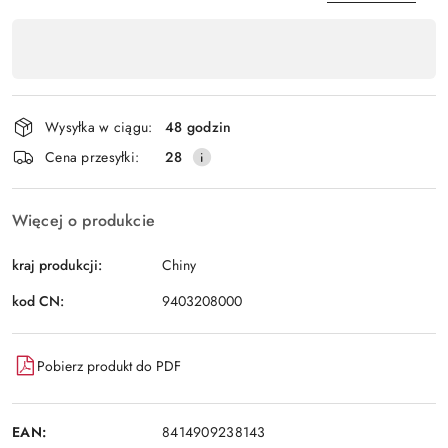
Dostępność
,
Wyślij
płatność
i
Wysyłka w ciągu:
48 godzin
dostawa
Cena przesyłki:
28
Więcej o produkcie
kraj produkcji:
Chiny
kod CN:
9403208000
Pobierz produkt do PDF
EAN:
8414909238143