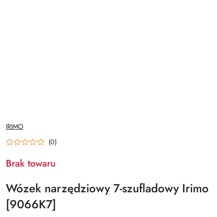
NAZWA
IRIMO
PRODUCENTA:
(0)
Brak towaru
Wózek narzędziowy 7-szufladowy Irimo
[9066K7]