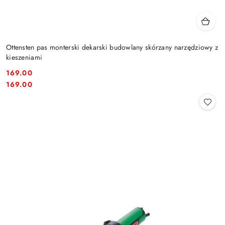
Ottensten pas monterski dekarski budowlany skórzany narzędziowy z
kieszeniami
169.00
Cena:
Cena:
169.00