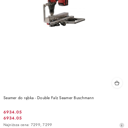
Seamer do rąbka - Double Falz Seamer Buschmann
6934.05
Cena
6934.05
Cena
promocyjna:
Najniższa
Najniższa cena:
7299
,
7299
promocyjna: