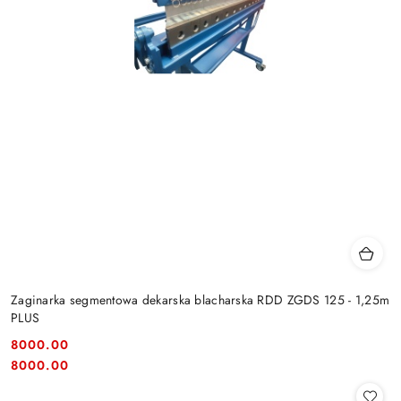
Zaginarka segmentowa dekarska blacharska RDD ZGDS 125 - 1,25m
PLUS
8000.00
Cena:
Cena:
8000.00