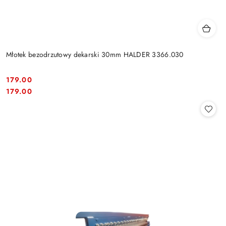
Młotek bezodrzutowy dekarski 30mm HALDER 3366.030
179.00
Cena:
Cena:
179.00