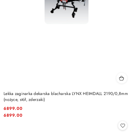
Lekka zaginarka dekarska blacharska LYNX HEIMDALL 2190/0,8mm
(nożyce, stół, zderzaki)
6899.00
Cena:
Cena:
6899.00