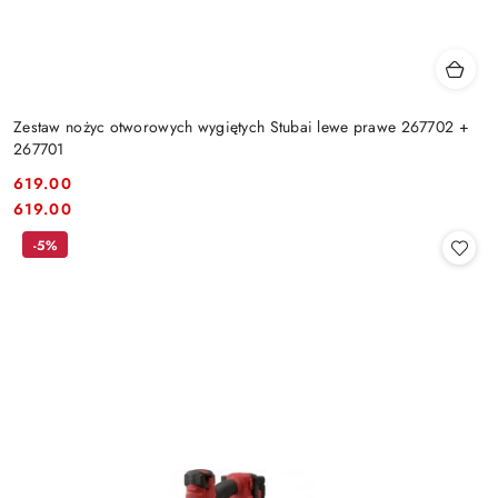
Zestaw nożyc otworowych wygiętych Stubai lewe prawe 267702 +
267701
619.00
Cena:
Cena:
619.00
-5%