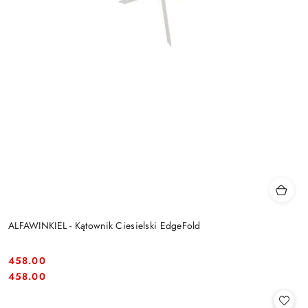
ALFAWINKIEL - Kątownik Ciesielski EdgeFold
458.00
Cena:
Cena:
458.00