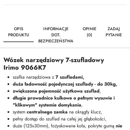
OPIS
INFORMACJE
OPINIE
ZADAJ
PRODUKTU
DOT.
(0)
PYTANIE
BEZPIECZEŃSTWA
Wózek narzędziowy 7-szufladowy
Irimo 9066K7
szafka narzędziowa z
7 szufladami,
duża ładowność pojedynczej szuflady - do 30kg,
zwiększona pojemność użytkowa szuflad
,
długie prowadnice kulkowe o pełnym wysuwie i
"klikowym" systemie domykania
,
system
centralnego zamka
na okrągły klucz,
pełny dostęp do szuflad na całej jej głębokości,
duże (125x30mm), łożyskowane koła, pokryte gumą
nie