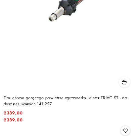
Dmuchawa gorącego powietrza zgrzewarka Leister TRIAC ST - do
dysz nasuwanych 141.227
2389.00
Cena:
Cena:
2389.00