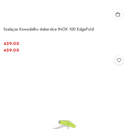
Szelajza Kowadełko dekarskie INOX 100 EdgeFold
459.00
Cena:
Cena:
459.00