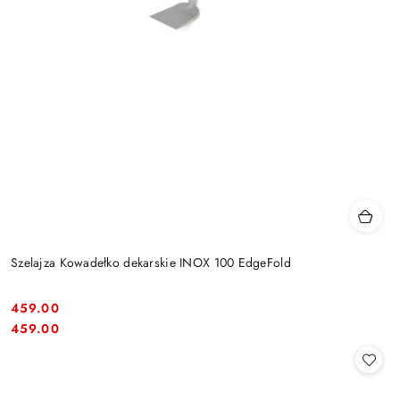
Szelajza Kowadełko dekarskie INOX 100 EdgeFold
459.00
Cena:
Cena:
459.00