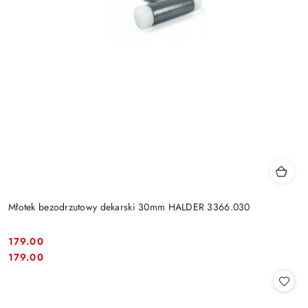
Młotek bezodrzutowy dekarski 30mm HALDER 3366.030
179.00
Cena:
Cena:
179.00