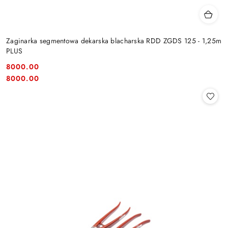
Zaginarka segmentowa dekarska blacharska RDD ZGDS 125 - 1,25m
PLUS
8000.00
Cena:
Cena:
8000.00