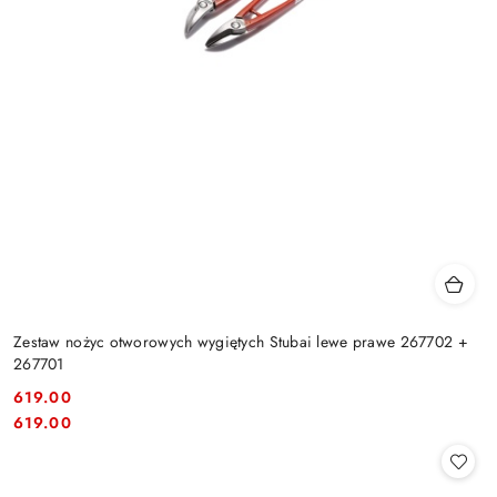
Zestaw nożyc otworowych wygiętych Stubai lewe prawe 267702 +
267701
619.00
Cena:
Cena:
619.00