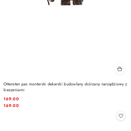
Ottensten pas monterski dekarski budowlany skórzany narzędziowy z
kieszeniami
169.00
Cena:
Cena:
169.00