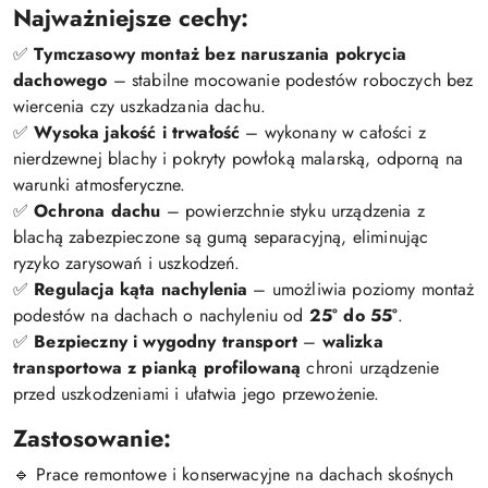
Najważniejsze cechy:
✅
Tymczasowy montaż bez naruszania pokrycia
dachowego
– stabilne mocowanie podestów roboczych bez
wiercenia czy uszkadzania dachu.
✅
Wysoka jakość i trwałość
– wykonany w całości z
nierdzewnej blachy i pokryty powłoką malarską, odporną na
warunki atmosferyczne.
✅
Ochrona dachu
– powierzchnie styku urządzenia z
blachą zabezpieczone są gumą separacyjną, eliminując
ryzyko zarysowań i uszkodzeń.
✅
Regulacja kąta nachylenia
– umożliwia poziomy montaż
podestów na dachach o nachyleniu od
25° do 55°
.
✅
Bezpieczny i wygodny transport
–
walizka
transportowa z pianką profilowaną
chroni urządzenie
przed uszkodzeniami i ułatwia jego przewożenie.
Zastosowanie:
🔹 Prace remontowe i konserwacyjne na dachach skośnych