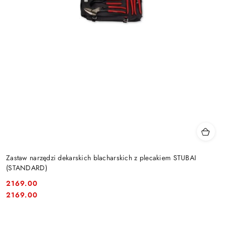
Zastaw narzędzi dekarskich blacharskich z plecakiem STUBAI
(STANDARD)
2169.00
Cena:
Cena:
2169.00