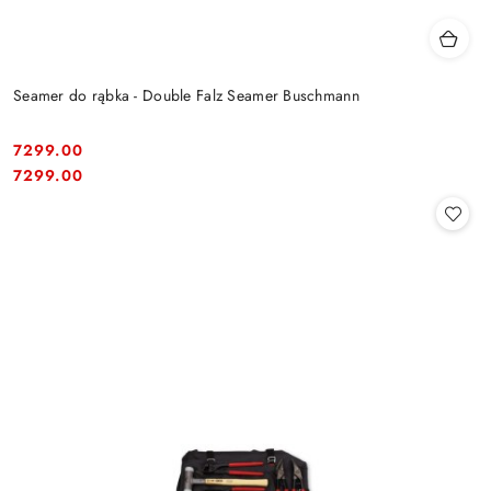
Seamer do rąbka - Double Falz Seamer Buschmann
7299.00
Cena:
Cena:
7299.00