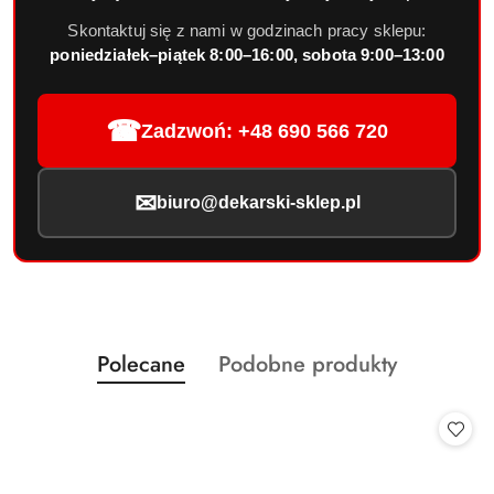
Skontaktuj się z nami w godzinach pracy sklepu:
poniedziałek–piątek 8:00–16:00, sobota 9:00–13:00
☎
Zadzwoń: +48 690 566 720
✉
biuro@dekarski-sklep.pl
Produkty
Produkty
Polecane
Podobne produkty
Pomiń karuzelę produktów
o
o
statusie:
statusie: