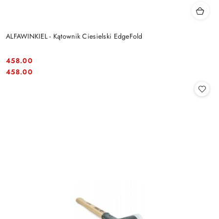
ALFAWINKIEL - Kątownik Ciesielski EdgeFold
458.00
Cena:
Cena:
458.00