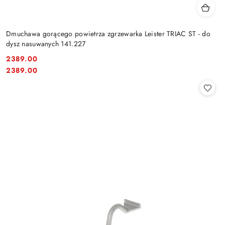
Dmuchawa gorącego powietrza zgrzewarka Leister TRIAC ST - do
dysz nasuwanych 141.227
2389.00
Cena:
Cena:
2389.00