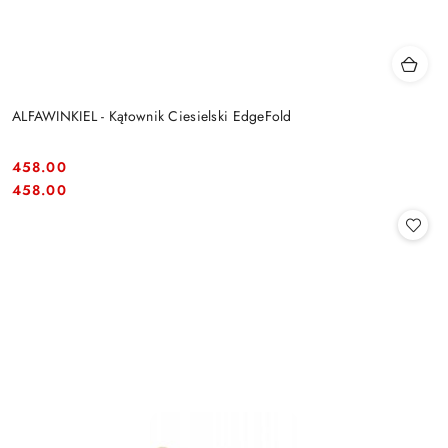
ALFAWINKIEL - Kątownik Ciesielski EdgeFold
458.00
Cena:
Cena:
458.00