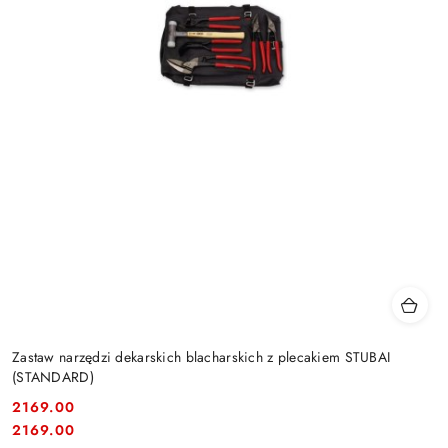
Zastaw narzędzi dekarskich blacharskich z plecakiem STUBAI
(STANDARD)
2169.00
Cena:
Cena:
2169.00