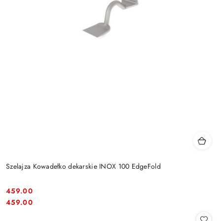
Szelajza Kowadełko dekarskie INOX 100 EdgeFold
459.00
Cena:
Cena:
459.00