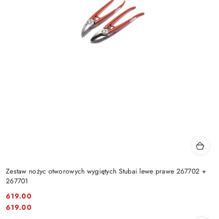
Zestaw nożyc otworowych wygiętych Stubai lewe prawe 267702 +
267701
619.00
Cena:
Cena:
619.00