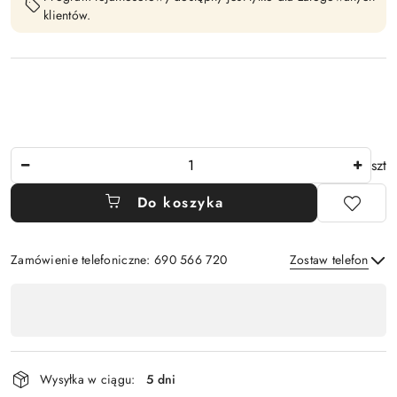
klientów.
Ilość
szt
Do koszyka
Zamówienie telefoniczne: 690 566 720
Zostaw telefon
Dostępność
,
Wyślij
płatność
i
Wysyłka w ciągu:
5 dni
dostawa