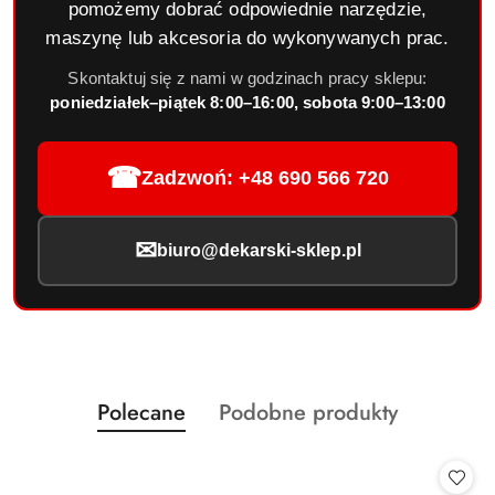
pomożemy dobrać odpowiednie narzędzie,
maszynę lub akcesoria do wykonywanych prac.
Skontaktuj się z nami w godzinach pracy sklepu:
poniedziałek–piątek 8:00–16:00, sobota 9:00–13:00
☎
Zadzwoń: +48 690 566 720
✉
biuro@dekarski-sklep.pl
Produkty
Produkty
Polecane
Podobne produkty
Pomiń karuzelę produktów
o
o
statusie:
statusie: