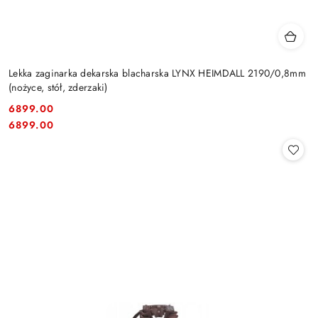
Lekka zaginarka dekarska blacharska LYNX HEIMDALL 2190/0,8mm
(nożyce, stół, zderzaki)
6899.00
Cena:
Cena:
6899.00