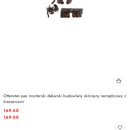
Ottensten pas monterski dekarski budowlany skórzany narzędziowy z
kieszeniami
169.00
Cena:
Cena:
169.00