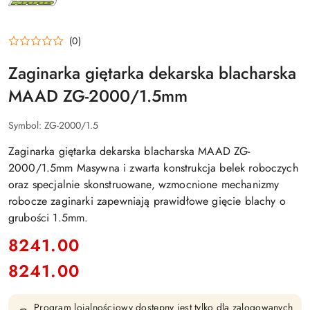
(0)
Zaginarka giętarka dekarska blacharska
MAAD ZG-2000/1.5mm
Symbol:
ZG-2000/1.5
Zaginarka giętarka dekarska blacharska MAAD ZG-
2000/1.5mm Masywna i zwarta konstrukcja belek roboczych
oraz specjalnie skonstruowane, wzmocnione mechanizmy
robocze zaginarki zapewniają prawidłowe gięcie blachy o
grubości 1.5mm.
cena:
8241.00
8241.00
Cena:
Program lojalnościowy dostępny jest tylko dla zalogowanych