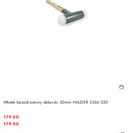
Młotek bezodrzutowy dekarski 30mm HALDER 3366.030
179.00
Cena:
Cena:
179.00