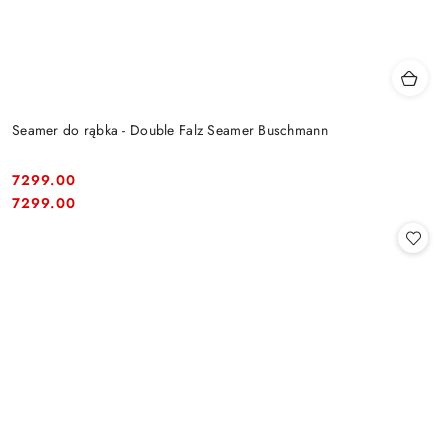
Seamer do rąbka - Double Falz Seamer Buschmann
7299.00
Cena:
Cena:
7299.00