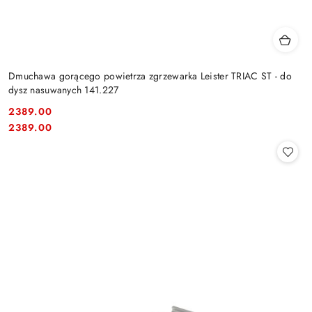
Dmuchawa gorącego powietrza zgrzewarka Leister TRIAC ST - do
dysz nasuwanych 141.227
2389.00
Cena:
Cena:
2389.00