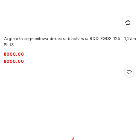
Zaginarka segmentowa dekarska blacharska RDD ZGDS 125 - 1,25m
PLUS
8000.00
Cena:
Cena:
8000.00