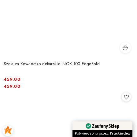
Szelajza Kowadełko dekarskie INOX 100 EdgeFold
459.00
Cena:
Cena:
459.00
Zaufany Sklep
Potwierdzono przez:
Trustindex