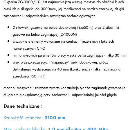
Giętarka ZG-3000/1.0 jest najmocniejszą wersją maszyn do obróbki blach
płaskich o długości do 3000mm, jej możliwości są bardzo szerokie, dzięki
zastosowaniu odpowiednich rozwiązań technologicznych:
3 siłowniki gazowe na belce dociskowej (3x650 N) oraz 2 siłowniki
gazowe na belce zaginającej (2x1000N)
wszystkie elementy wykonane na centrach frezerskich i tokarach
numerycznych CNC
mimo wysokich parametrów pracy wąska belka zaginająca - tylko 30 mm
brak przeszkadzających "napinaczy" belki dociskowej, prócz
delikatnego wystającego na 40 mm (konkurencja - kilka napinaczy o
szerokości 150 mm!)
Mocna, masywna i zarazem zwarta konstrukcja tychże zaginarek gwarantuje
długoletnią eksploatację przy zachowaniu odpowiedniej jakości gięcia.
Dane techniczne :
Szerokość robocza:
3100 mm
Max. grubość blachy:
1.0 mm dla Rm < 400 MPa