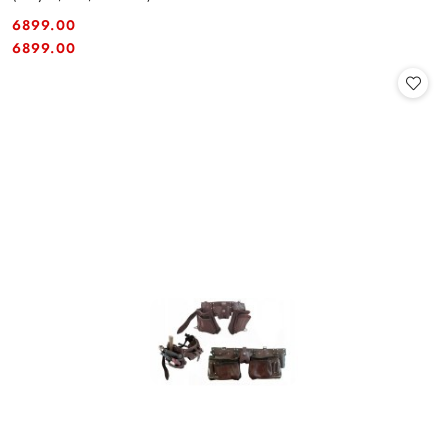
6899.00
Cena:
Cena:
6899.00