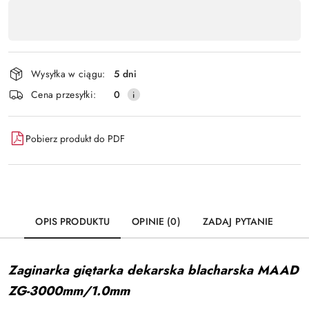
Dostępność
,
Wyślij
płatność
i
Wysyłka w ciągu:
5 dni
dostawa
Cena przesyłki:
0
Pobierz produkt do PDF
OPIS PRODUKTU
OPINIE (0)
ZADAJ PYTANIE
Zaginarka giętarka dekarska blacharska MAAD
ZG-3000mm/1.0mm