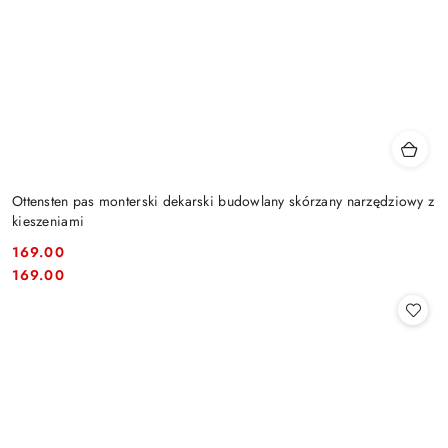
Ottensten pas monterski dekarski budowlany skórzany narzędziowy z
kieszeniami
169.00
Cena:
Cena:
169.00