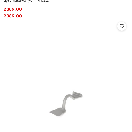
dysz nasuwanych 141.227
2389.00
Cena:
Cena:
2389.00