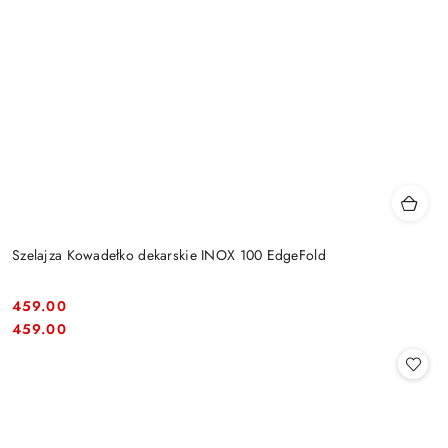
Szelajza Kowadełko dekarskie INOX 100 EdgeFold
459.00
Cena:
Cena:
459.00