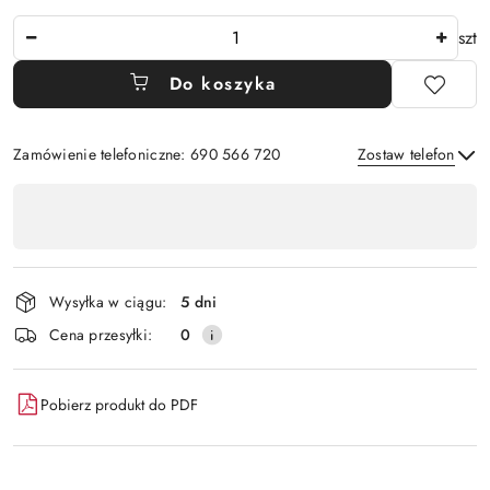
Ilość
szt
Do koszyka
Zamówienie telefoniczne: 690 566 720
Zostaw telefon
Dostępność
,
Wyślij
płatność
i
Wysyłka w ciągu:
5 dni
dostawa
Cena przesyłki:
0
Pobierz produkt do PDF