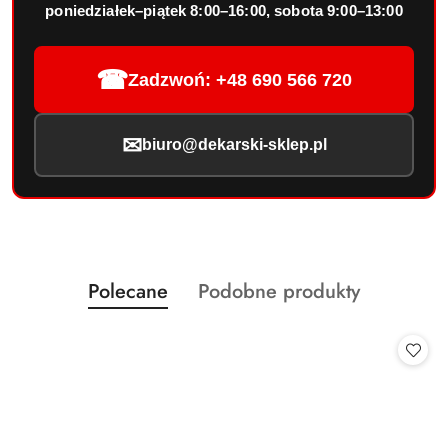
poniedziałek–piątek 8:00–16:00, sobota 9:00–13:00
☎
Zadzwoń: +48 690 566 720
✉
biuro@dekarski-sklep.pl
Produkty
Produkty
Polecane
Podobne produkty
Pomiń karuzelę produktów
o
o
statusie:
statusie: