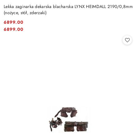
Lekka zaginarka dekarska blacharska LYNX HEIMDALL 2190/0,8mm
(nożyce, stół, zderzaki)
6899.00
Cena:
Cena:
6899.00