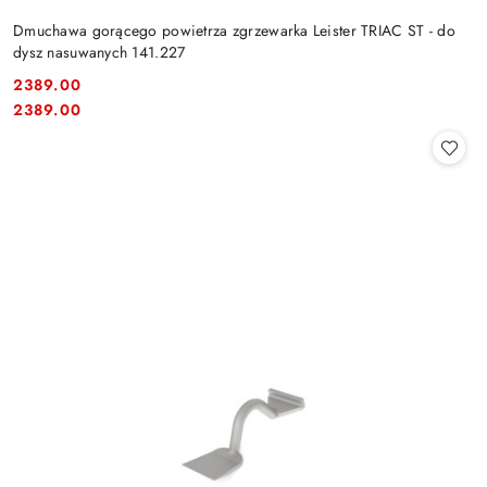
Dmuchawa gorącego powietrza zgrzewarka Leister TRIAC ST - do
dysz nasuwanych 141.227
2389.00
Cena:
Cena:
2389.00