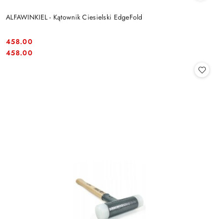
ALFAWINKIEL - Kątownik Ciesielski EdgeFold
458.00
Cena:
Cena:
458.00