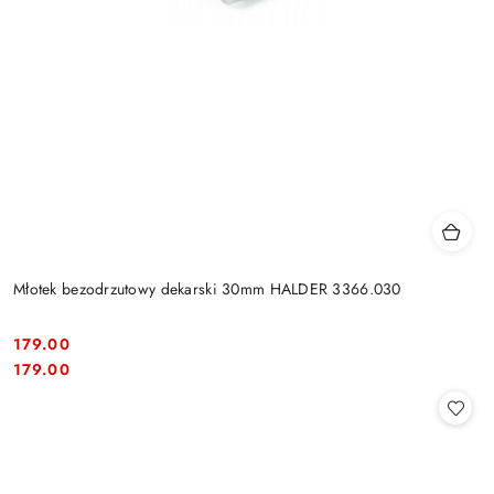
Młotek bezodrzutowy dekarski 30mm HALDER 3366.030
179.00
Cena:
Cena:
179.00