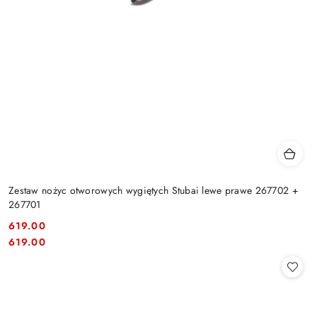
Zestaw nożyc otworowych wygiętych Stubai lewe prawe 267702 +
267701
619.00
Cena:
Cena:
619.00