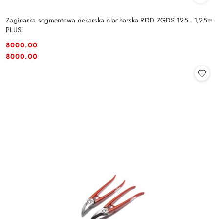
Zaginarka segmentowa dekarska blacharska RDD ZGDS 125 - 1,25m
PLUS
8000.00
Cena:
Cena:
8000.00