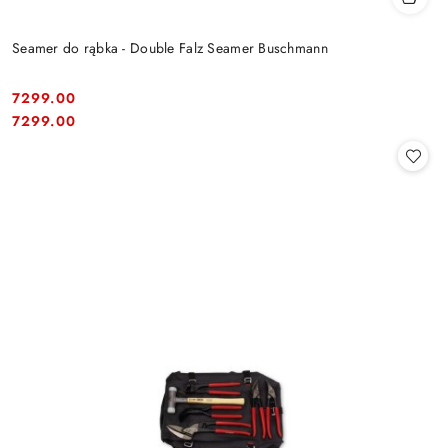
Seamer do rąbka - Double Falz Seamer Buschmann
7299.00
Cena:
Cena:
7299.00