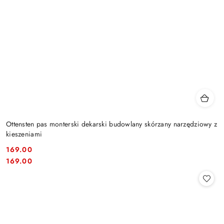
Ottensten pas monterski dekarski budowlany skórzany narzędziowy z
kieszeniami
169.00
Cena:
Cena:
169.00