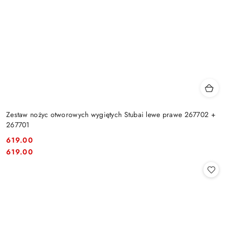
Zestaw nożyc otworowych wygiętych Stubai lewe prawe 267702 +
267701
619.00
Cena:
Cena:
619.00