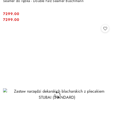
Seamer do rąbka - Double Falz Seamer Buschmann
7299.00
Cena:
Cena:
7299.00