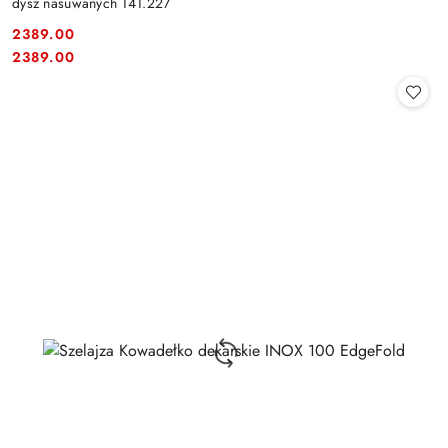
dysz nasuwanych 141.227
2389.00
Cena:
Cena:
2389.00