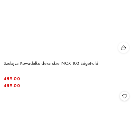
Szelajza Kowadełko dekarskie INOX 100 EdgeFold
459.00
Cena:
Cena:
459.00