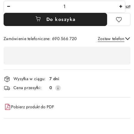
Ilość
szt
Do koszyka
Zamówienie telefoniczne: 690 566 720
Zostaw telefon
Dostępność
,
Wyślij
płatność
i
Wysyłka w ciągu:
7 dni
dostawa
Cena przesyłki:
0
Pobierz produkt do PDF