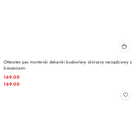
Ottensten pas monterski dekarski budowlany skórzany narzędziowy z
kieszeniami
169.00
Cena:
Cena:
169.00