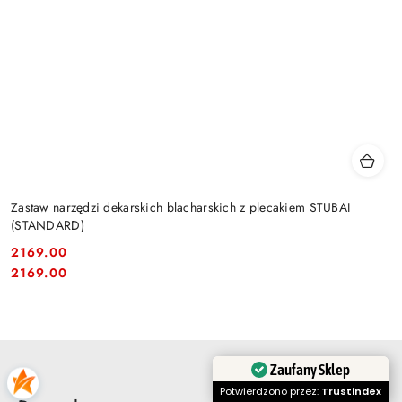
Zastaw narzędzi dekarskich blacharskich z plecakiem STUBAI
(STANDARD)
2169.00
Cena:
Cena:
2169.00
Zaufany Sklep
Potwierdzono przez:
Trustindex