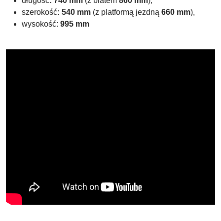
długość
: 740 mm
(z blatem
860 mm
),
szerokość
: 540 mm
(z platformą jezdną
660 mm
),
wysokość:
995 mm