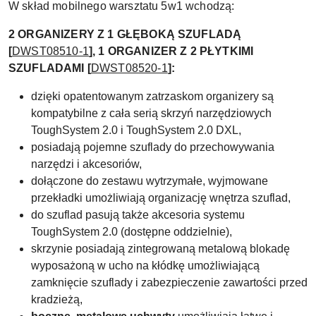
W skład mobilnego warsztatu 5w1 wchodzą:
2 ORGANIZERY Z 1 GŁĘBOKĄ SZUFLADĄ
[
DWST08510-1
], 1
ORGANIZER Z 2 PŁYTKIMI
SZUFLADAMI [
DWST08520-1
]:
dzięki opatentowanym zatrzaskom organizery są
kompatybilne z cała serią skrzyń narzędziowych
ToughSystem 2.0 i ToughSystem 2.0 DXL,
posiadają pojemne szuflady
do przechowywania
narzędzi i akcesoriów,
dołączone do zestawu wytrzymałe, wyjmowane
przekładki umożliwiają organizację wnętrza szuflad,
do szuflad pasują także akcesoria systemu
ToughSystem 2.0 (dostępne oddzielnie),
skrzynie posiadają zintegrowaną metalową blokadę
wyposażoną w ucho na kłódkę umożliwiającą
zamknięcie szuflady i zabezpieczenie zawartości przed
kradzieżą,