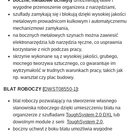
boczne, metalowe uchwyty
umożliwiają łatwe i
wygodne przenoszenie organizera z narzędziami,
szuflady zamykają się i blokują dzięki wysokiej jakości
metalowym prowadnicom kulkowym i automatycznemu
mechanizmowi zamykania,
na bocznych metalowych szynach można zawiesić
elektronarzędzia lub narzędzia ręczne, co usprawnia
korzystanie z nich podczas pracy,
skrzynie wykonane są z wysokiej jakości, grubego,
mocnego tworzywa sztucznego, co gwarantuje im
wytrzymałość w trudnych warunkach pracy, takich jak
np. warsztat czy plac budowy.
BLAT ROBOCZY [
DWST08550-1
]:
blat roboczy pozwalający na stworzenie własnego
stanowiska roboczego dzięki umieszczeniu blatu na
organizerze z szufladami
ToughSystem 2.0 DXL
lub
dowolnym module z serii
ToughSystem 2.0
,
boczny uchwyt z boku blatu umożliwia wygodne