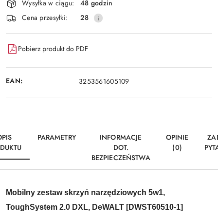
Wysyłka w ciągu:
48 godzin
dostawa
Cena przesyłki:
28
Pobierz produkt do PDF
EAN:
3253561605109
OPIS
PARAMETRY
INFORMACJE
OPINIE
ZA
DUKTU
DOT.
(0)
PYT
BEZPIECZEŃSTWA
Mobilny zestaw skrzyń narzędziowych 5w1,
ToughSystem 2.0 DXL, DeWALT [DWST60510-1]