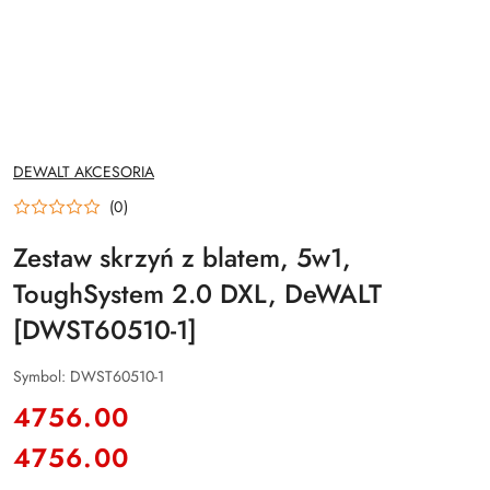
NAZWA
DEWALT AKCESORIA
PRODUCENTA:
(0)
Zestaw skrzyń z blatem, 5w1,
ToughSystem 2.0 DXL, DeWALT
[DWST60510-1]
Symbol:
DWST60510-1
cena:
4756.00
4756.00
Cena: