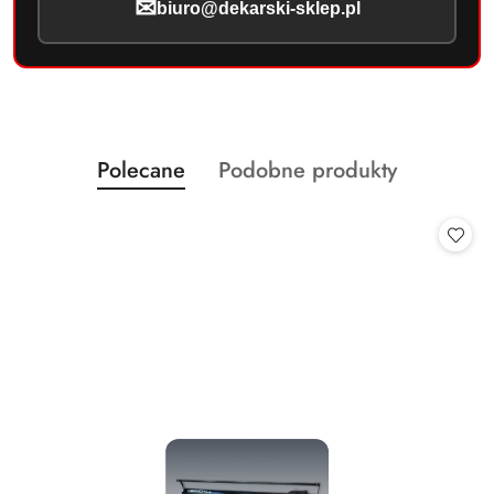
✉
biuro@dekarski-sklep.pl
Produkty
Produkty
Polecane
Podobne produkty
Pomiń karuzelę produktów
o
o
statusie:
statusie: