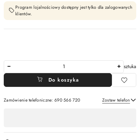
Program lojalnościowy dostępny jest tylko dla zalogowanych
klientów.
Ilość
sztuka
Do koszyka
Zamówienie telefoniczne: 690 566 720
Zostaw telefon
Dostępność
,
Wyślij
płatność
i