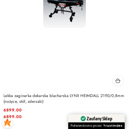
Lekka zaginarka dekarska blacharska LYNX HEIMDALL 2190/0,8mm
(nożyce, stół, zderzaki)
6899.00
Cena:
Cena:
6899.00
Zaufany Sklep
Potwierdzono przez:
Trustindex