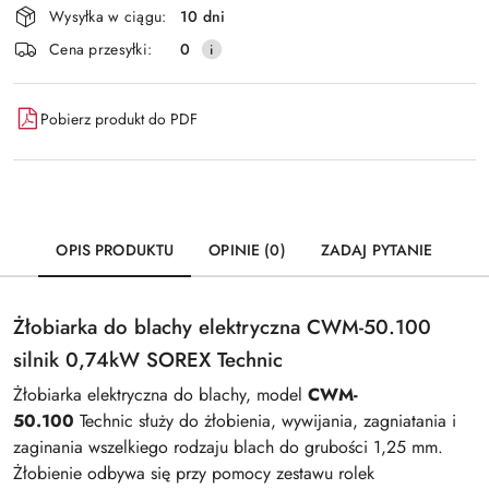
i
Wysyłka w ciągu:
10 dni
dostawa
Cena przesyłki:
0
Pobierz produkt do PDF
OPIS PRODUKTU
OPINIE (0)
ZADAJ PYTANIE
Żłobiarka do blachy elektryczna CWM-50.100
silnik 0,74kW SOREX Technic
Żłobiarka elektryczna do blachy, model
CWM-
50.100
Technic służy do żłobienia, wywijania, zagniatania i
zaginania wszelkiego rodzaju blach do grubości 1,25 mm.
Żłobienie odbywa się przy pomocy zestawu rolek