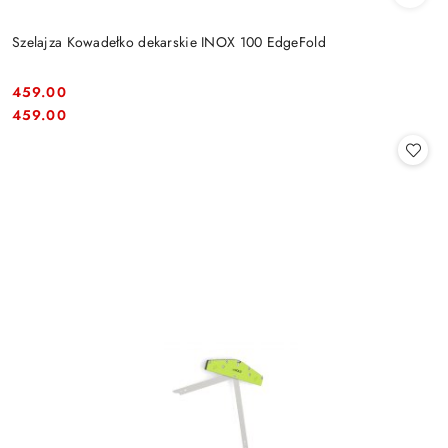
Szelajza Kowadełko dekarskie INOX 100 EdgeFold
459.00
Cena:
Cena:
459.00