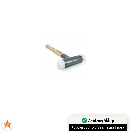
Zaufany Sklep
Potwierdzono przez:
Trustindex