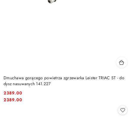
Dmuchawa gorącego powietrza zgrzewarka Leister TRIAC ST - do
dysz nasuwanych 141.227
2389.00
Cena:
Cena:
2389.00