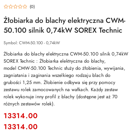
(0)
Żłobiarka do blachy elektryczna CWM-
50.100 silnik 0,74kW SOREX Technic
Symbol:
CWM-50.100 - 0,74kW
Żłobiarka do blachy elektryczna CWM-50.100 silnik 0,74kW
SOREX Technic : Żłobiarka elektryczna do blachy,
model CMW-50.100 Technic służy do żłobienia, wywijania,
zagniatania i zaginania wszelkiego rodzaju blach do
grubości 1,25 mm. Żłobienie odbywa się przy pomocy
zestawu rolek zamocowanych na wałkach. Każdy zestaw
rolek wykonuje inny profil z blachy (dostępne jest aż 70
różnych zestawów rolek).
cena:
13314.00
13314.00
Cena: