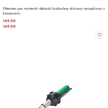
Ottensten pas monterski dekarski budowlany skórzany narzędziowy z
kieszeniami
169.00
Cena:
Cena:
169.00