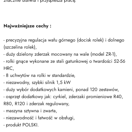
znacznie ułatwia i przyśpiesza pracę.
Najważniejsze cechy :
- precyzyjna regulacja wału górnego (docisk rolek) i dolnego
(szczelina rolek),
- duży dzielony zderzak mocowany na wale (model ZR-1),
- rolki gnące wykonane ze stali gatunkowej o twardości 52-56
HRC,
- 8 uchwytów na rolki w standardzie,
- niezawodny, szybki silnik 1,5 kW
- duży wybór dodatkowych kamieni, ponad 120 zestawów,
- osprzęt dodatkowy jak: cyrkiel, zderzaki promieniowe R40,
R80, R120 i zderzak regulowany,
- maszyna sztywna i zwarta,
- niezawodność i łatwość w obsługi,
- produkt POLSKI.