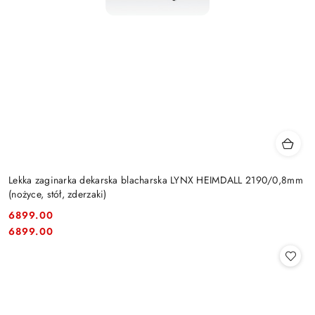
Lekka zaginarka dekarska blacharska LYNX HEIMDALL 2190/0,8mm
(nożyce, stół, zderzaki)
6899.00
Cena:
Cena:
6899.00