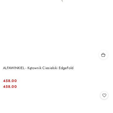
ALFAWINKIEL - Kątownik Ciesielski EdgeFold
458.00
Cena:
Cena:
458.00