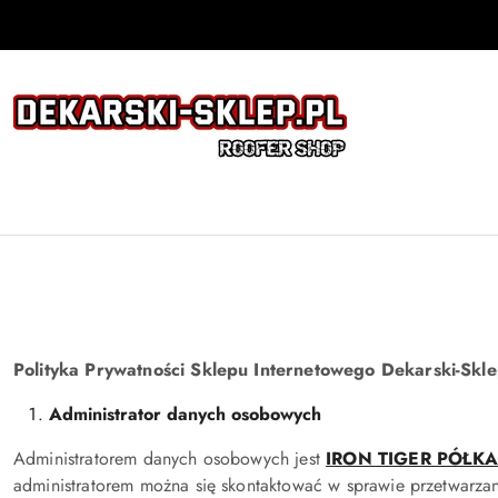
Przejdź do treści głównej
Przejdź do wyszukiwarki
Przejdź do moje konto
Przejdź do menu głównego
Przejdź do stopki
Polityka Prywatności Sklepu Internetowego Dekarski-Skle
Administrator danych osobowych
Administratorem danych osobowych jest
IRON TIGER PÓŁK
administratorem można się skontaktować w sprawie przetwarza