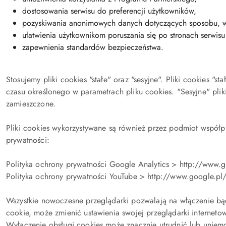
dostosowania serwisu do preferencji użytkowników,
pozyskiwania anonimowych danych dotyczących sposobu, w j
ułatwienia użytkownikom poruszania się po stronach serwisu 
zapewnienia standardów bezpieczeństwa.
Stosujemy pliki cookies "stałe" oraz "sesyjne". Pliki cookies "
czasu określonego w parametrach pliku cookies. "Sesyjne" plik
zamieszczone.
Pliki cookies wykorzystywane są również przez podmiot współpr
prywatności:
Polityka ochrony prywatności Google Analytics > http://www.go
Polityka ochrony prywatności YouTube > http://www.google.pl/
Wszystkie nowoczesne przeglądarki pozwalają na włączenie bąd
cookie, może zmienić ustawienia swojej przeglądarki interneto
Wyłączenie obsługi cookies może znacznie utrudnić lub uniemoż