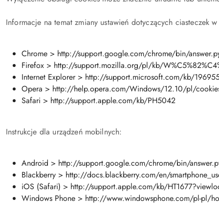
Informacje na temat zmiany ustawień dotyczących ciasteczek 
Chrome > http://support.google.com/chrome/bin/answer.
Firefox > http://support.mozilla.org/pl/kb/W%C5%8
Internet Explorer > http://support.microsoft.com/kb/19695
Opera > http://help.opera.com/Windows/12.10/pl/cookies
Safari > http://support.apple.com/kb/PH5042
Instrukcje dla urządzeń mobilnych:
Android > http://support.google.com/chrome/bin/answer
Blackberry > http://docs.blackberry.com/en/smartphone_u
iOS (Safari) > http://support.apple.com/kb/HT1677?viewlo
Windows Phone > http://www.windowsphone.com/pl-pl/how-t