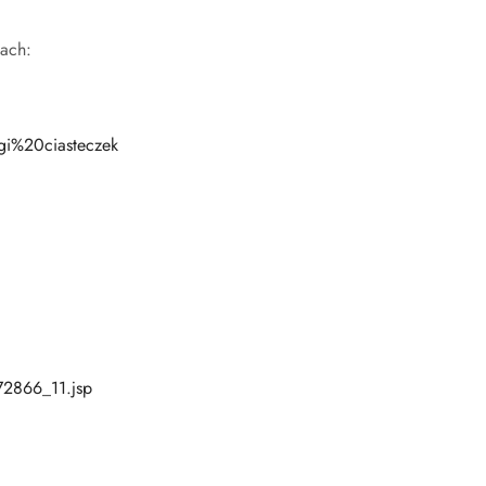
nach:
i%20ciasteczek
72866_11.jsp