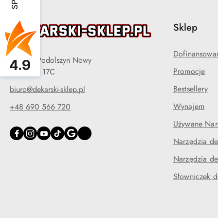
Sklep
Dofinansowa
05-090 Podolszyn Nowy
4.9
Promocje
ul. Długa 17C
Bestsellery
biuro@dekarski-sklep.pl
Wynajem
+48 690 566 720
Używane Narz
Narzędzia de
Narzędzia de
Słowniczek d