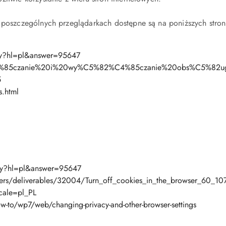
w poszczególnych przeglądarkach dostępne są na poniższych stro
py?hl=pl&answer=95647
2%C4%85czanie%20i%20wy%C5%82%C4%85czanie%20obs%C5%82ug
5
.html
.py?hl=pl&answer=95647
sers/deliverables/32004/Turn_off_cookies_in_the_browser_60_10
cale=pl_PL
o/wp7/web/changing-privacy-and-other-browser-settings