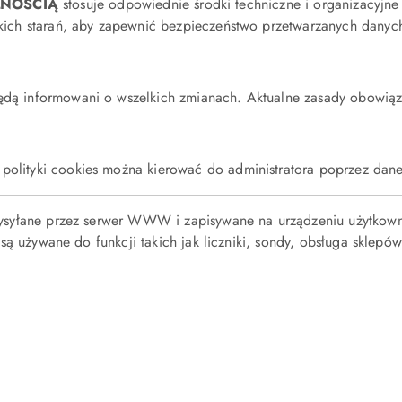
LNOŚCIĄ
stosuje odpowiednie środki techniczne i organizacyjn
elkich starań, aby zapewnić bezpieczeństwo przetwarzanych dany
będą informowani o wszelkich zmianach. Aktualne zasady obowiąz
olityki cookies można kierować do administratora poprzez dane 
e wysyłane przez serwer WWW i zapisywane na urządzeniu użytkow
es są używane do funkcji takich jak liczniki, sondy, obsługa skle