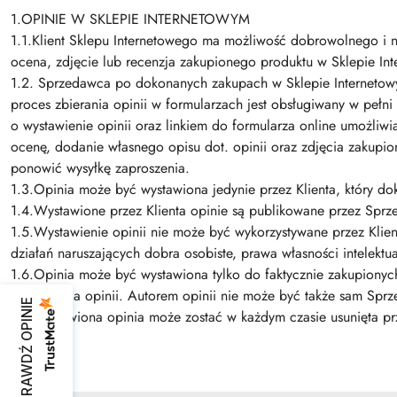
1.OPINIE W SKLEPIE INTERNETOWYM
1.1.Klient Sklepu Internetowego ma możliwość dobrowolnego i 
ocena, zdjęcie lub recenzja zakupionego produktu w Sklepie In
1.2. Sprzedawca po dokonanych zakupach w Sklepie Internetowym
proces zbierania opinii w formularzach jest obsługiwany w pełn
o wystawienie opinii oraz linkiem do formularza online umożliw
ocenę, dodanie własnego opisu dot. opinii oraz zdjęcia zakupio
ponowić wysyłkę zaproszenia.
1.3.Opinia może być wystawiona jedynie przez Klienta, który d
1.4.Wystawione przez Klienta opinie są publikowane przez Sprz
1.5.Wystawienie opinii nie może być wykorzystywane przez Klie
działań naruszających dobra osobiste, prawa własności intelektu
1.6.Opinia może być wystawiona tylko do faktycznie zakupiony
wystawienia opinii. Autorem opinii nie może być także sam Spr
SPRAWDŹ OPINIE
1.7.Wystawiona opinia może zostać w każdym czasie usunięta prz