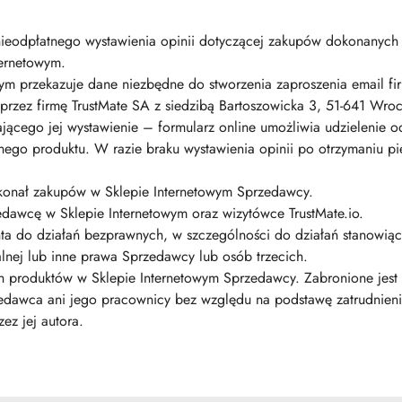
nieodpłatnego wystawienia opinii dotyczącej zakupów dokonanych 
ternetowym.
 przekazuje dane niezbędne do stworzenia zaproszenia email fir
i przez firmę TrustMate SA z siedzibą Bartoszowicka 3, 51-641 Wr
iającego jej wystawienie – formularz online umożliwia udzielenie
nego produktu. W razie braku wystawienia opinii po otrzymaniu p
okonał zakupów w Sklepie Internetowym Sprzedawcy.
edawcę w Sklepie Internetowym oraz wizytówce TrustMate.io.
nta do działań bezprawnych, w szczególności do działań stanowią
alnej lub inne prawa Sprzedawcy lub osób trzecich.
ch produktów w Sklepie Internetowym Sprzedawcy. Zabronione jest
zedawca ani jego pracownicy bez względu na podstawę zatrudnieni
ez jej autora.