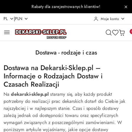
Przejdź do treści głównej
Przejdź do wyszukiwarki
Przejdź do moje konto
Przejdź do menu głównego
Przejdź do stopki
Rabaty dla zarejestrowanych klientów!
|
PL
PLN
Moje konto
Dostawa - rodzaje i czas
Dostawa na Dekarski-Sklep.pl –
Informacje o Rodzajach Dostaw i
Czasach Realizacji
Na
dekarski-sklep.pl
staramy się, aby każdy produkt
potrzebny do realizacji prac dekarskich dotarł do Ciebie jak
najszybciej i w najlepszym stanie. Czas i sposób dostawy
zależą jednak od dostępności towaru oraz specyficznych
wymagań związanych z poszczególnymi zamówieniami. W
poniższym artykule wyjaśniamy, jakie opcje dostawy