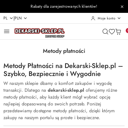
Przejdź do treści głównej
Przejdź do wyszukiwarki
Przejdź do moje konto
Przejdź do menu głównego
Przejdź do stopki
Rabaty dla zarejestrowanych klientów!
|
PL
PLN
Moje konto
Metody płatności
Metody Płatności na Dekarski-Sklep.pl –
Szybko, Bezpiecznie i Wygodnie
W naszym sklepie dbamy o komfort zakupów i wygodę
transakcji. Dlatego na
dekarski-sklep.pl
oferujemy różne
metody płatności, aby każdy klient mógł wybrać opcję
najlepiej dopasowaną do swoich potrzeb. Poniżej
przedstawiamy dostępne metody płatności, dzięki którym
zakupy na naszym portalu są proste i bezpieczne.