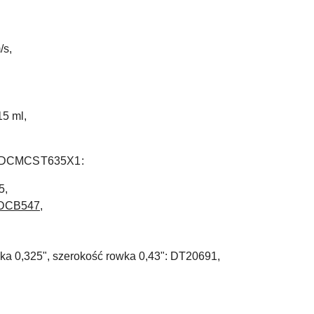
/s,
15 ml,
 DCMCST635X1:
5,
DCB547
,
ka 0,325", szerokość rowka 0,43": DT20691,