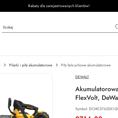
Rabaty dla zarejestrowanych klientów!
e
Pilarki i piły akumulatorowe
Piły łańcuchowe akumulatorowe
NAZWA
DEWALT
PRODUCENTA:
Akumulatorowa
FlexVolt, De
Symbol:
DCMCST635X1-