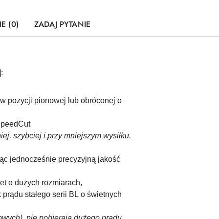
E (0)
ZADAJ PYTANIE
:
 pozycji pionowej lub obróconej o
 SpeedCut
, szybciej i przy mniejszym wysiłku.
jąc jednocześnie precyzyjną jakość
t o dużych rozmiarach,
rądu stałego serii BL o świetnych
owych), nie pobierają dużego prądu