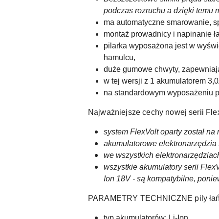
podczas rozruchu a dzięki temu m
ma automatyczne smarowanie, sp
montaż prowadnicy i napinanie ł
pilarka wyposażona jest w wyświe
hamulcu,
duże gumowe chwyty, zapewniają
w tej wersji z 1 akumulatorem 3
na standardowym wyposażeniu pi
Najważniejsze cechy nowej serii Flex
system FlexVolt oparty został n
akumulatorowe elektronarzędzia 
we wszystkich elektronarzędziac
wszystkie akumulatory serii Fle
Ion 18V - są kompatybilne, ponie
PARAMETRY TECHNICZNE pily ła
typ akumulatorów: Li-Ion,