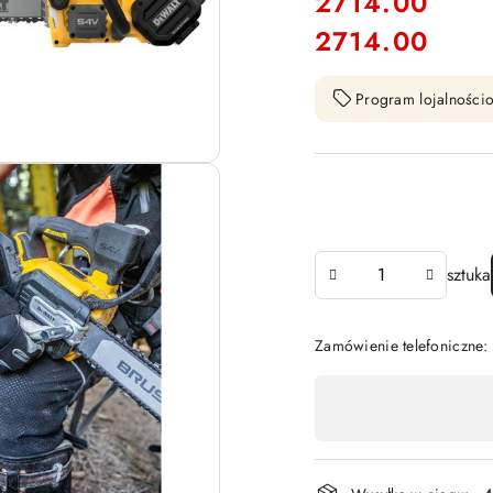
cena:
2714.00
2714.00
Cena:
Program lojalnościo
Ilość
sztuka
Zamówienie telefoniczne
Dostępność
,
płatność