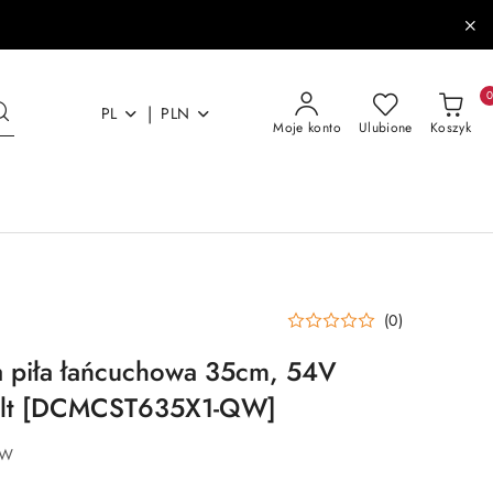
|
PL
PLN
Moje konto
Ulubione
Koszyk
(0)
 piła łańcuchowa 35cm, 54V
Walt [DCMCST635X1-QW]
QW