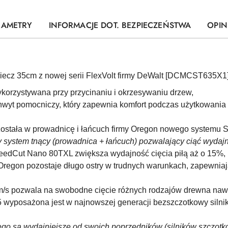
RAMETRY
INFORMACJE DOT. BEZPIECZEŃSTWA
OPINI
iecz 35cm z nowej serii FlexVolt firmy DeWalt [DCMCST635X1]
korzystywana przy przycinaniu i okrzesywaniu drzew,
yt pomocniczy, który zapewnia komfort podczas użytkowania w
 została w prowadnicę i łańcuch firmy Oregon nowego systemu
stem tnący (prowadnica + łańcuch) pozwalający ciąć wydajniej
peedCut Nano 80TXL zwiększa wydajność cięcia piłą aż o 15%,
y Oregon pozostaje długo ostry w trudnych warunkach, zapewnia
/s pozwala na swobodne cięcie różnych rodzajów drewna nawe
posażona jest w najnowszej generacji bezszczotkowy silnik p
łego są wydajniejsze od swoich poprzedników (silników szczotk