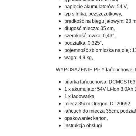
napięcie akumulatorów: 54 V,
typ silnika: bezszczotkowy,
prędkość na biegu jałowym: 23 m
długość miecza: 35 cm,
szerokość rowka: 0,43",
podziałka: 0,325",
pojemność zbiorniczka na olej: 1
waga: 4,9 kg,
WYPOSAŻENIE PIŁY łańcuchowej
pilarka łańcuchowa: DCMCST63
1 x akumulator 54V Li-Ion 3,0Ah
1 x ładowarka
miecz 35cm Oregon: DT20692,
łańcuch do miecza 35cm, podział
opakowanie: karton,
instrukcja obsługi