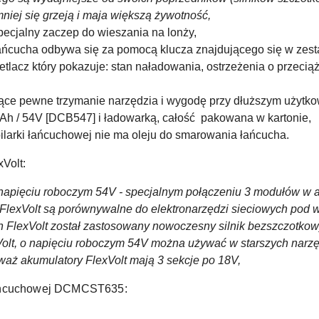
niej się grzeją i maja większą żywotność,
ecjalny zaczep do wieszania na lonży,
ańcucha odbywa się za pomocą klucza znajdującego się w zest
tlacz który pokazuje: stan naładowania, ostrzeżenia o przecią
ce pewne trzymanie narzędzia i wygodę przy dłuższym użytk
,0Ah / 54V [DCB547] i ładowarką, całość pakowana w kartonie,
larki łańcuchowej nie ma oleju do smarowania łańcucha.
Volt:
a napięciu roboczym 54V - specjalnym połączeniu 3 modułów w
FlexVolt są porównywalne do elektronarzędzi sieciowych pod
h FlexVolt został zastosowany nowoczesny silnik bezszczotkowy
xVolt, o napięciu roboczym 54V można używać w starszych narz
waż akumulatory FlexVolt mają 3 sekcje po 18V,
ńcuchowej DCMCST635: