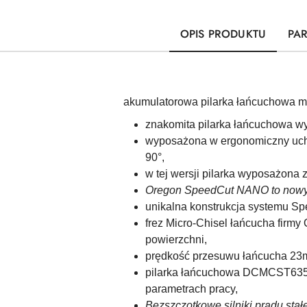
OPIS PRODUKTU
PA
akumulatorowa pilarka łańcuchowa m
znakomita pilarka łańcuchowa wy
wyposażona w ergonomiczny uchw
90°,
w tej wersji pilarka wyposażona
Oregon SpeedCut NANO to nowy sy
unikalna konstrukcja systemu S
frez Micro-Chisel łańcucha firm
powierzchni,
prędkość przesuwu łańcucha 23m
pilarka łańcuchowa DCMCST635 wy
parametrach pracy,
Bezszczotkowe silniki prądu sta