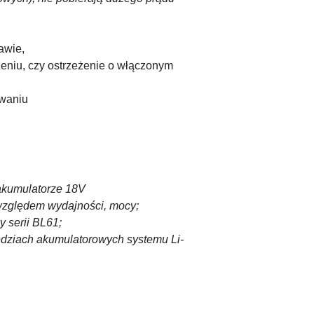
awie,
żeniu, czy ostrzeżenie o włączonym
owaniu
 akumulatorze 18V
 względem wydajności, mocy;
 serii BL61;
ędziach akumulatorowych systemu Li-