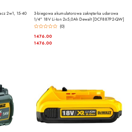
DO KOSZYKA
acz 2w1, 15-40
3-biegowa akumulatorowa zakrętarka udarowa
1/4" 18V Li-Ion 2x5,0Ah Dewalt [DCF887P2-QW]
(0)
1476.00
Cena:
Cena:
1476.00