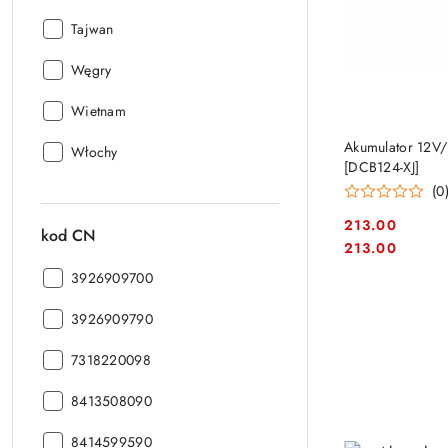
produkcji:
kraj
Tajwan
produkcji:
kraj
Węgry
produkcji:
kraj
Wietnam
produkcji:
Akumulator 12V/
kraj
Włochy
[DCB124-XJ]
produkcji:
(0
213.00
kod CN
Cena:
Cena:
213.00
kod
3926909700
CN:
kod
3926909790
CN:
kod
7318220098
CN:
kod
8413508090
CN:
kod
8414599590