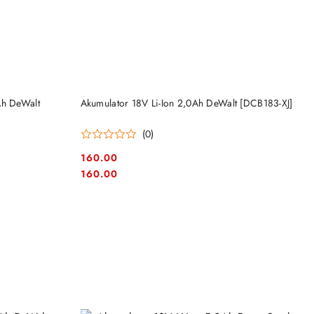
DO KOSZYKA
Ah DeWalt
Akumulator 18V Li-Ion 2,0Ah DeWalt [DCB183-XJ]
(0)
160.00
Cena:
Cena:
160.00