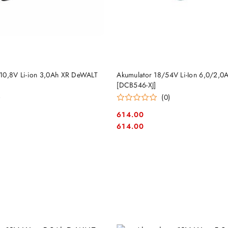
DO KOSZYKA
DO KOSZYKA
10,8V Li-ion 3,0Ah XR DeWALT
Akumulator 18/54V Li-Ion 6,0/2,0
[DCB546-XJ]
)
(0)
614.00
Cena:
Cena:
614.00