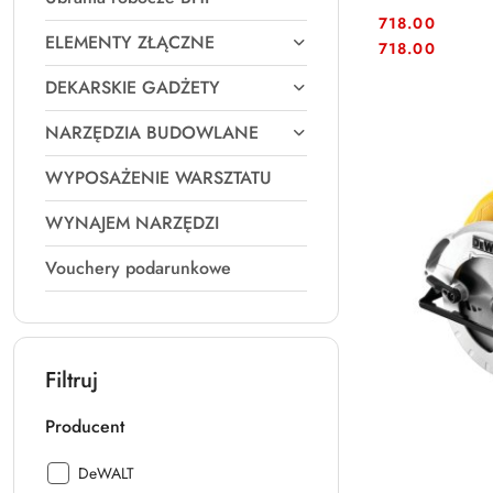
718.00
ELEMENTY ZŁĄCZNE
Cena:
Cena:
718.00
DEKARSKIE GADŻETY
NARZĘDZIA BUDOWLANE
WYPOSAŻENIE WARSZTATU
WYNAJEM NARZĘDZI
Vouchery podarunkowe
Filtruj
Producent
Producent:
DeWALT