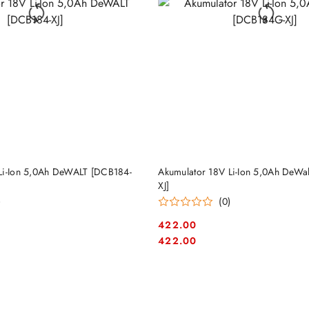
DO KOSZYKA
DO KOSZYKA
Li-Ion 5,0Ah DeWALT [DCB184-
Akumulator 18V Li-Ion 5,0Ah DeWa
XJ]
)
(0)
422.00
Cena:
Cena:
422.00