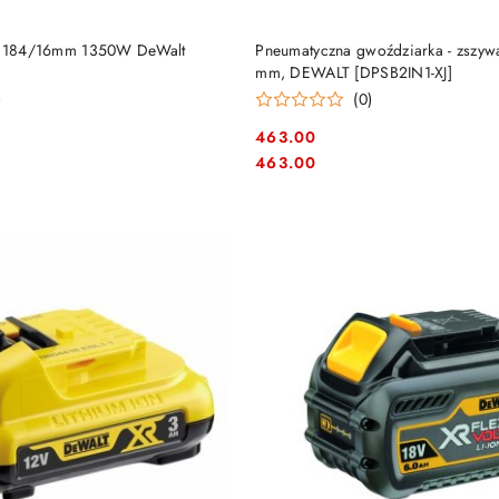
DO KOSZYKA
DO KOSZYKA
wa 184/16mm 1350W DeWalt
Pneumatyczna gwoździarka - zszyw
mm, DEWALT [DPSB2IN1-XJ]
)
(0)
463.00
Cena:
Cena:
463.00