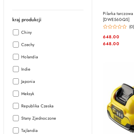
Pilarka tarczo
kraj produkcji
[DWE560-QS]
(0
kraj
Chiny
648.00
produkcji:
Cena:
Cena:
648.00
kraj
Czechy
produkcji:
kraj
Holandia
produkcji:
kraj
Indie
produkcji:
kraj
Japonia
produkcji:
kraj
Meksyk
produkcji:
kraj
Republika Czeska
produkcji:
kraj
Stany Zjednoczone
produkcji:
kraj
Tajlandia