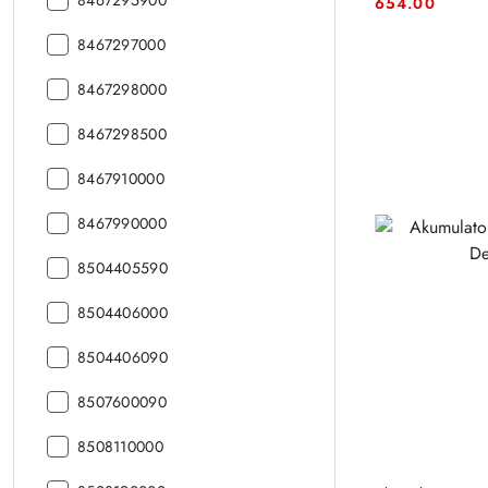
8467295900
Cena:
Cena:
654.00
CN:
kod
8467297000
CN:
kod
8467298000
CN:
kod
8467298500
CN:
kod
8467910000
CN:
kod
8467990000
CN:
kod
8504405590
CN:
kod
8504406000
CN:
kod
8504406090
CN:
kod
8507600090
CN:
kod
8508110000
CN: