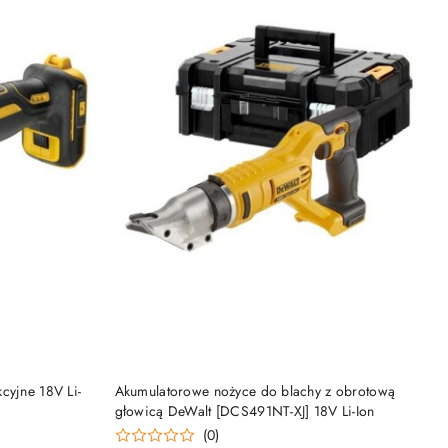
DO KOSZYKA
cyjne 18V Li-
Akumulatorowe nożyce do blachy z obrotową
głowicą DeWalt [DCS491NT-XJ] 18V Li-Ion
(0)