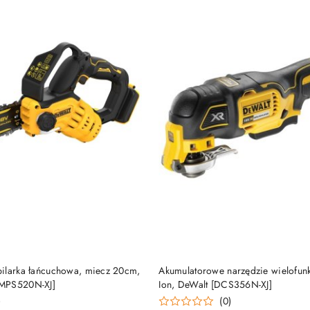
DO KOSZYKA
DO KOSZYKA
ilarka łańcuchowa, miecz 20cm,
Akumulatorowe narzędzie wielofunk
MPS520N-XJ]
Ion, DeWalt [DCS356N-XJ]
)
(0)