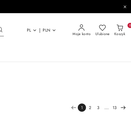
|
PL
PLN
Moje konto
Ulubione
Koszyk
...
1
2
3
13