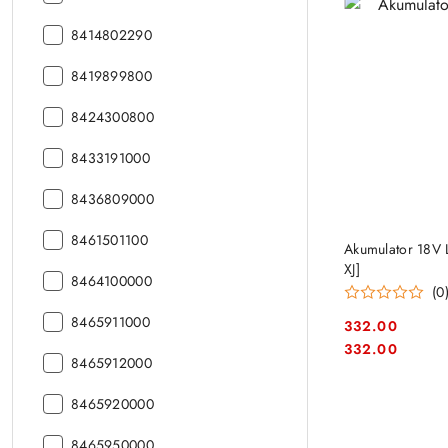
CN:
kod
8414802290
CN:
kod
8419899800
CN:
kod
8424300800
CN:
kod
8433191000
CN:
kod
8436809000
CN:
kod
8461501100
Akumulator 18V 
CN:
XJ]
kod
8464100000
(0
CN:
kod
8465911000
332.00
CN:
Cena:
Cena:
332.00
kod
8465912000
CN:
kod
8465920000
CN:
kod
8465950000