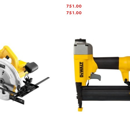
751.00
Cena:
Cena:
751.00