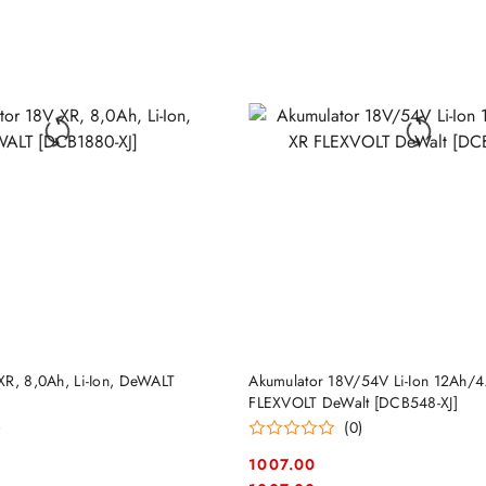
DO KOSZYKA
DO KOSZYKA
XR, 8,0Ah, Li-Ion, DeWALT
Akumulator 18V/54V Li-Ion 12Ah/
FLEXVOLT DeWalt [DCB548-XJ]
)
(0)
1007.00