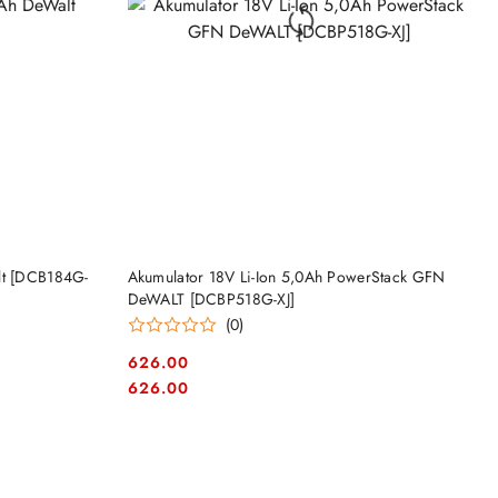
DO KOSZYKA
lt [DCB184G-
Akumulator 18V Li-Ion 5,0Ah PowerStack GFN
DeWALT [DCBP518G-XJ]
(0)
626.00
Cena:
Cena:
626.00