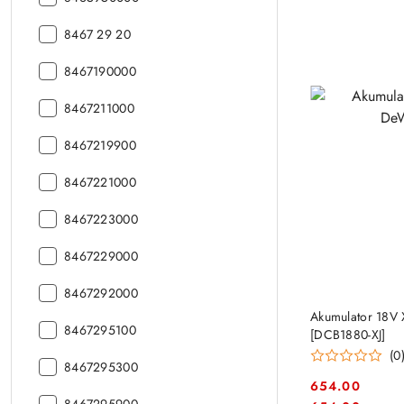
CN:
kod
8467 29 20
CN:
kod
8467190000
CN:
kod
8467211000
CN:
kod
8467219900
CN:
kod
8467221000
CN:
kod
8467223000
CN:
kod
8467229000
CN:
kod
8467292000
CN:
Akumulator 18V 
kod
8467295100
[DCB1880-XJ]
CN:
(0
kod
8467295300
CN:
654.00
kod