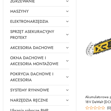
ZGRZEWANIE
MASZYNY
ELEKTRONARZĘDZIA
SPRZĘT ASEKURACYJNY
PROTEKT
AKCESORIA DACHOWE
OKNA DACHOWE I
AKCESORIA MONTAŻOWE
POKRYCIA DACHOWE I
AKCESORIA
SYSTEMY RYNNOWE
Akumulatorowa p
NARZĘDZIA RĘCZNE
18V DeWalt [DC
(0
Ubrania robocze BHP