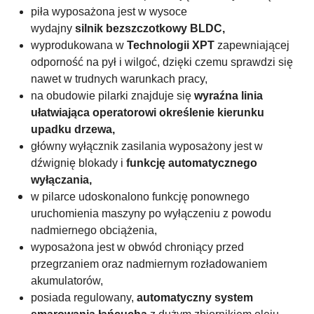
piła wyposażona jest w wysoce
wydajny
silnik
bezszczotkowy
BLDC,
wyprodukowana w
Technologii
XPT
zapewniającej
odporność na pył i wilgoć, dzięki czemu sprawdzi się
nawet w trudnych warunkach pracy,
na obudowie pilarki znajduje się
wyraźna linia
ułatwiająca operatorowi określenie kierunku
upadku drzewa,
główny wyłącznik zasilania wyposażony jest w
dźwignię blokady i
funkcję automatycznego
wyłączania,
w pilarce udoskonalono funkcję ponownego
uruchomienia maszyny po wyłączeniu z powodu
nadmiernego obciążenia,
wyposażona jest w obwód chroniący przed
przegrzaniem oraz nadmiernym rozładowaniem
akumulatorów,
posiada regulowany,
automatyczny system