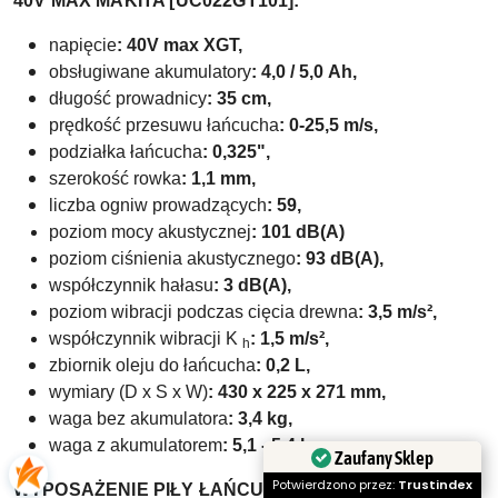
40V MAX MAKITA [UC022GT101]:
napięcie
: 40V max XGT,
obsługiwane akumulatory
:
4,0 / 5,0
Ah,
długość prowadnicy
: 35 cm,
prędkość przesuwu łańcucha
: 0-25,5 m/s,
podziałka łańcucha
:
0,325",
szerokość rowka
: 1,1 mm,
liczba ogniw prowadzących
: 59,
poziom mocy akustycznej
: 101 dB(A)
poziom ciśnienia akustycznego
: 93 dB(A),
współczynnik hałasu
: 3 dB(A),
poziom wibracji podczas cięcia drewna
: 3,5 m/s²,
współczynnik wibracji K
: 1,5 m/s²,
h
zbiornik oleju do łańcucha
: 0,2 L,
wymiary (D x S x W)
:
430 x 225 x 271
mm,
waga
bez akumulatora
: 3,4 kg,
waga z akumulatorem
:
5,1 - 5,4 kg
Zaufany Sklep
Potwierdzono przez:
Trustindex
WYPOSAŻENIE PIŁY ŁAŃCUCHOWEJ MAKITA