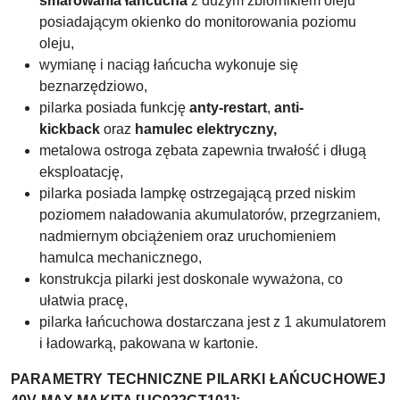
smarowania łańcucha
z dużym zbiornikiem oleju
posiadającym okienko do monitorowania poziomu
oleju,
wymianę i naciąg łańcucha wykonuje się
beznarzędziowo,
pilarka posiada funkcję
anty-restart
,
anti-
kickback
oraz
hamulec elektryczny,
metalowa ostroga zębata zapewnia trwałość i długą
eksploatację,
pilarka posiada lampkę ostrzegającą przed
niskim
poziomem naładowania akumulatorów, przegrzaniem,
nadmiernym obciążeniem oraz uruchomieniem
hamulca mechanicznego,
konstrukcja pilarki jest doskonale wyważona, co
ułatwia pracę,
pilarka łańcuchowa dostarczana jest z 1 akumulatorem
i ładowarką, pakowana w kartonie.
PARAMETRY TECHNICZNE PILARKI ŁAŃCUCHOWEJ