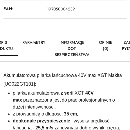
EAN:
197050004239
OPIS
PARAMETRY
INFORMACJE
OPINIE
ZA
DUKTU
DOT.
(0)
PYT
BEZPIECZEŃSTWA
Akumulatorowa pilarka łańcuchowa 40V max XGT Makita
[UC022GT101]:
pilarka akumulatorowa
z serii
XGT
40V
max
przeznaczona jest do prac profesjonalnych o
dużej intensywności,
z prowadnicą o długości
35 cm,
doskonałe przyspieszenie
i wysoka prędkość
łańcucha -
25,5 m/s
zapewniają dobre wyniki cięcia,