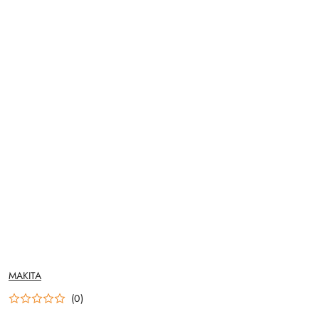
NAZWA
MAKITA
PRODUCENTA:
(0)