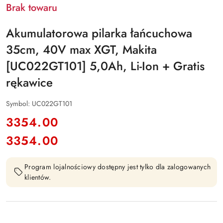
Brak towaru
Akumulatorowa pilarka łańcuchowa
35cm, 40V max XGT, Makita
[UC022GT101] 5,0Ah, Li-Ion + Gratis
rękawice
Symbol:
UC022GT101
cena:
3354.00
3354.00
Cena:
Program lojalnościowy dostępny jest tylko dla zalogowanych
klientów.