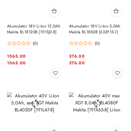
Akumulator 18V Li-Ion 12,0Ah
Akumulator 18V Li-Ion 5,0Ah
Makita BL18120B [1915J2-8]
Makita BL1850B [632F15-1]
(0)
(0)
1065.00
376.00
Cena:
Cena:
Cena:
Cena:
1065.00
376.00