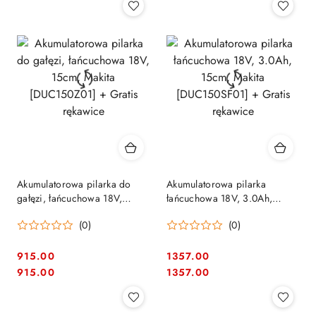
Akumulatorowa pilarka do
Akumulatorowa pilarka
gałęzi, łańcuchowa 18V,
łańcuchowa 18V, 3.0Ah,
15cm, Makita [DUC150Z01] +
15cm, Makita [DUC150SF01]
(0)
(0)
Gratis rękawice
+ Gratis rękawice
915.00
1357.00
Cena:
Cena:
Cena:
Cena:
915.00
1357.00