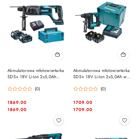
Akmulatorowa młotowiertarka
Akmulatorowa młotowiertarka
SDS+ 18V Li-Ion 2x5,0Ah
SDS+ 18V Li-Ion 2x5,0Ah w
Makita [DHR241RTJ]
walizce Makita [DHR171RTJ]
(0)
(0)
1869.00
1709.00
Cena:
Cena:
Cena:
Cena:
1869.00
1709.00