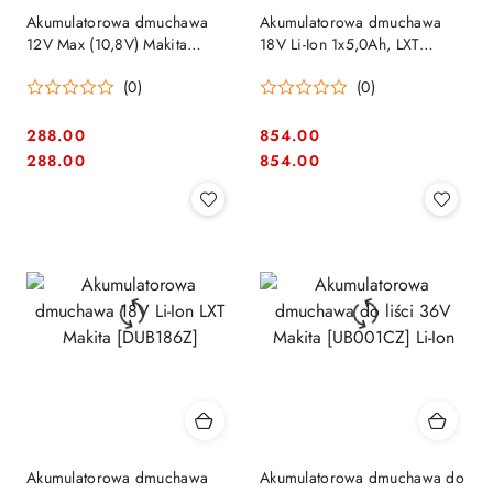
Akumulatorowa dmuchawa
Akumulatorowa dmuchawa
12V Max (10,8V) Makita
18V Li-Ion 1x5,0Ah, LXT
[UB101DZ] Li-Ion, CXT
Makita [DUB186RT]
(0)
(0)
288.00
854.00
Cena:
Cena:
Cena:
Cena:
288.00
854.00
Akumulatorowa dmuchawa
Akumulatorowa dmuchawa do