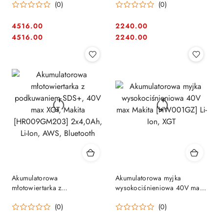
(0)
(0)
XGT Makita [HR004GM202]
max XGT, Makita
[HR008GZ06] Li-Ion, AWS,
Bluetooth
4516.00
2240.00
Cena:
Cena:
Cena:
Cena:
4516.00
2240.00
Akumulatorowa
Akumulatorowa myjka
młotowiertarka z
wysokociśnieniowa 40V max
podkuwaniem SDS+, 40V
Makita [HW001GZ] Li-Ion,
(0)
(0)
max XGT, Makita
XGT
[HR009GM203] 2x4,0Ah, Li-