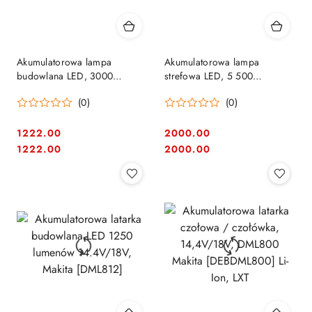
Akumulatorowa lampa
Akumulatorowa lampa
budowlana LED, 3000
strefowa LED, 5 500
lumenów, 14,4V/18V, Makita
lumenów, 14,4V/18V Li-lon,
(0)
(0)
[DML811]
Makita [DML810]
1222.00
2000.00
Cena:
Cena:
Cena:
Cena:
1222.00
2000.00