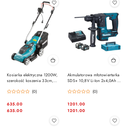
Kosiarka elektryczna 1200W,
Akmulatorowa młotowiertarka
szerokość koszenia 33cm,
SDS+ 10,8V Li-Ion 2x4,0Ah w
30l, Makita [ELM3320]
walizce Makita [HR166DSMJ]
(0)
(0)
635.00
1201.00
Cena:
Cena:
Cena:
Cena:
635.00
1201.00