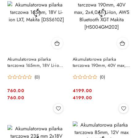
Akumulatorowa pilarka
Akumulatorowa pilarka
tarczowa 165mm, 18V Li-ion
tarczowa 190mm, 40V max,
LXT, Makita [DSS610Z]
2x4,0Ah Li-Ion, AWS
(0)
(0)
Bluetooth XGT Makita
[HS004GM202]
760.00
4199.00
Cena:
Cena:
Cena:
Cena:
760.00
4199.00