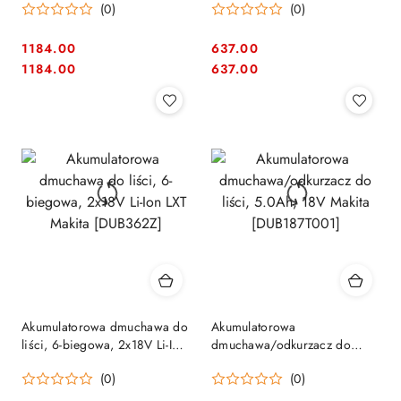
(0)
(0)
1184.00
637.00
Cena:
Cena:
Cena:
Cena:
1184.00
637.00
Akumulatorowa dmuchawa do
Akumulatorowa
liści, 6-biegowa, 2x18V Li-Ion
dmuchawa/odkurzacz do
LXT Makita [DUB362Z]
liści, 5.0Ah, 18V Makita
(0)
(0)
[DUB187T001]