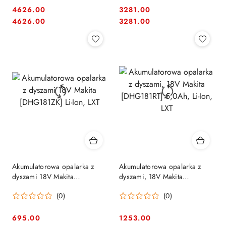
Ion, AWS, Bluetooth
4626.00
3281.00
Cena:
Cena:
Cena:
Cena:
4626.00
3281.00
Akumulatorowa opalarka z
Akumulatorowa opalarka z
dyszami 18V Makita
dyszami, 18V Makita
[DHG181ZK] Li-Ion, LXT
[DHG181RT] 5,0Ah, Li-Ion,
(0)
(0)
LXT
695.00
1253.00