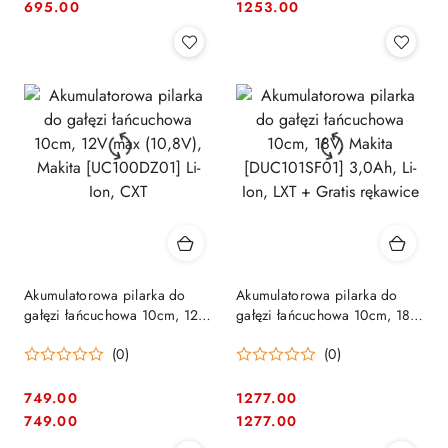
Cena:
Cena:
Cena:
Cena:
695.00
1253.00
Akumulatorowa pilarka do
Akumulatorowa pilarka do
gałęzi łańcuchowa 10cm, 12V
gałęzi łańcuchowa 10cm, 18V,
max (10,8V), Makita
Makita [DUC101SF01] 3,0Ah,
(0)
(0)
[UC100DZ01] Li-Ion, CXT
Li-Ion, LXT + Gratis rękawice
749.00
1277.00
Cena:
Cena:
Cena:
Cena:
749.00
1277.00