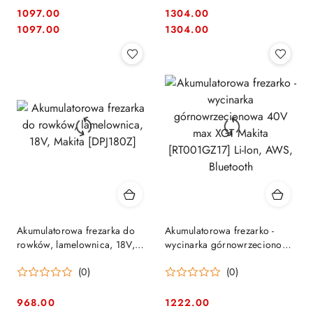
1097.00
1304.00
Cena:
Cena:
Cena:
Cena:
1097.00
1304.00
Akumulatorowa frezarka do
Akumulatorowa frezarko -
rowków, lamelownica, 18V,
wycinarka górnowrzecionowa
Makita [DPJ180Z]
40V max XGT Makita
(0)
(0)
[RT001GZ17] Li-Ion, AWS,
Bluetooth
968.00
1222.00