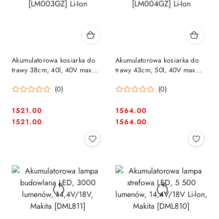
Akumulatorowa kosiarka do
Akumulatorowa kosiarka do
trawy 38cm, 40l, 40V max
trawy 43cm, 50l, 40V max
XGT, Makita [LM003GZ] Li-Ion
XGT, Makita [LM004GZ] Li-Ion
(0)
(0)
1521.00
1564.00
Cena:
Cena:
Cena:
Cena:
1521.00
1564.00