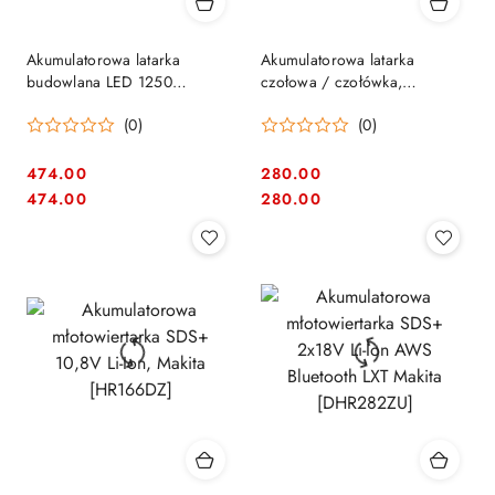
Akumulatorowa latarka
Akumulatorowa latarka
budowlana LED 1250
czołowa / czołówka,
lumenów 14.4V/18V, Makita
14,4V/18V, DML800 Makita
(0)
(0)
[DML812]
[DEBDML800] Li-Ion, LXT
474.00
280.00
Cena:
Cena:
Cena:
Cena:
474.00
280.00