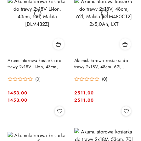
Akumulatorowa kosiarka do
Akumulatorowa kosiarka do
trawy 2x18V Li-Ion, 43cm,
trawy 2x18V, 48cm, 62l,
50l, Makita [DLM432Z]
Makita [DLM480CT2]
(0)
(0)
2x5,0Ah, LXT
1453.00
2511.00
Cena:
Cena:
Cena:
Cena:
1453.00
2511.00