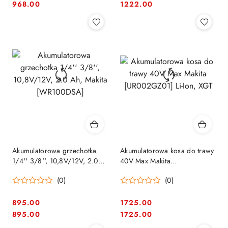
Cena:
Cena:
Cena:
Cena:
968.00
1222.00
Akumulatorowa grzechotka
Akumulatorowa kosa do trawy
1/4'' 3/8'', 10,8V/12V, 2.0
40V Max Makita
Ah, Makita [WR100DSA]
[UR002GZ01] Li-Ion, XGT
(0)
(0)
895.00
1725.00
Cena:
Cena:
Cena:
Cena:
895.00
1725.00