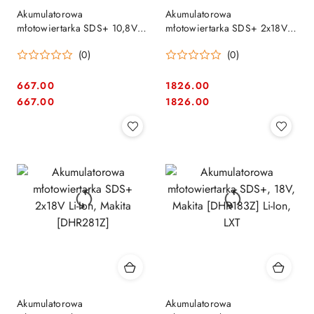
Akumulatorowa
Akumulatorowa
młotowiertarka SDS+ 10,8V
młotowiertarka SDS+ 2x18V
Li-Ion, Makita [HR166DZ]
Li-Ion AWS Bluetooth LXT
(0)
(0)
Makita [DHR282ZU]
667.00
1826.00
Cena:
Cena:
Cena:
Cena:
667.00
1826.00
Akumulatorowa
Akumulatorowa