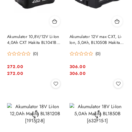
Akumulator 10,8V/12V Li-Ion
Akumulator 12V max CXT, Li-
4,0Ah CXT Makita BL1041B
Ion, 5,0Ah, BL1050B Makita
[197406-2]
[1913G0-9]
(0)
(0)
272.00
306.00
Cena:
Cena:
Cena:
Cena:
272.00
306.00