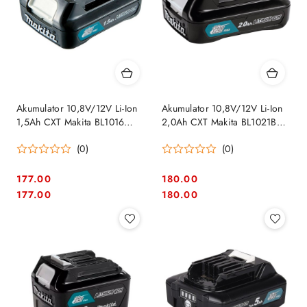
Akumulator 10,8V/12V Li-Ion
Akumulator 10,8V/12V Li-Ion
1,5Ah CXT Makita BL1016
2,0Ah CXT Makita BL1021B
[197393-5]
[197396-9]
(0)
(0)
177.00
180.00
Cena:
Cena:
Cena:
Cena:
177.00
180.00