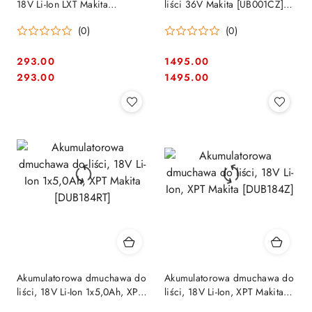
18V Li-Ion LXT Makita
liści 36V Makita [UB001CZ]
[DUB186Z]
Li-Ion
(0)
(0)
293.00
1495.00
Cena:
Cena:
Cena:
Cena:
293.00
1495.00
Akumulatorowa dmuchawa do
Akumulatorowa dmuchawa do
liści, 18V Li-Ion 1x5,0Ah, XPT
liści, 18V Li-Ion, XPT Makita
Makita [DUB184RT]
[DUB184Z]