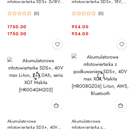
młotowiertarka SDS+ 2x18V
młotowiertarka SDS+, 18V,
Li-Ion, Makita [DHR281Z]
Makita [DHR183Z] Li-Ion, LXT
(0)
(0)
1750.00
954.00
Cena:
Cena:
Cena:
Cena:
1750.00
954.00
Akumulatorowa
Akumulatorowa
młotowiertarka SDS+, 40V
młotowiertarka z
max Li-Ion, 2x4,0Ah, seria
podkuwaniem SDS+, 40V