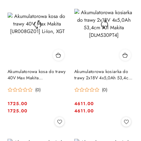
Akumulatorowa kosa do trawy
Akumulatorowa kosiarka do
40V Max Makita
trawy 2x18V 4x5,0Ah 53,4cm
[UR008GZ01] Li-Ion, XGT
70l Makita [DLM530PT4]
(0)
(0)
1725.00
4611.00
Cena:
Cena:
Cena:
Cena:
1725.00
4611.00