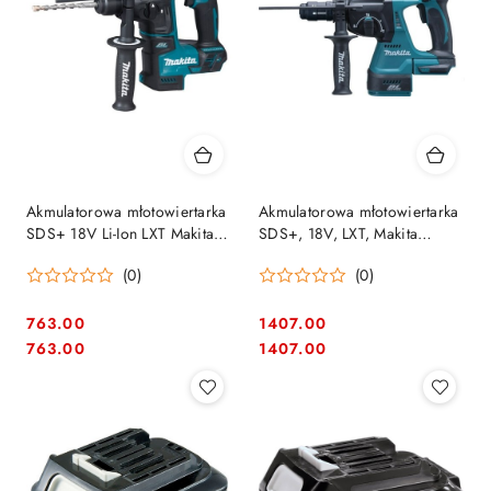
Akmulatorowa młotowiertarka
Akmulatorowa młotowiertarka
SDS+ 18V Li-Ion LXT Makita
SDS+, 18V, LXT, Makita
[DHR171Z]
[DHR243Z]
(0)
(0)
763.00
1407.00
Cena:
Cena:
Cena:
Cena:
763.00
1407.00