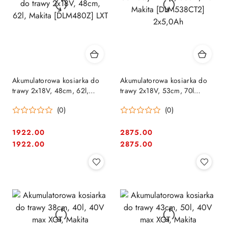
Akumulatorowa kosiarka do
Akumulatorowa kosiarka do
trawy 2x18V, 48cm, 62l,
trawy 2x18V, 53cm, 70l
Makita [DLM480Z] LXT
Makita [DLM538CT2] 2x5,0Ah
(0)
(0)
1922.00
2875.00
Cena:
Cena:
Cena:
Cena:
1922.00
2875.00