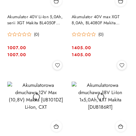
Akumulator 40V Li-Ion 5,0Ah,
Akumulator 40V max XGT
serii XGT Makita BL4050F
8,0Ah, BL4080F Makita
[191L47-8]
[191X65-8] Li-Ion
(0)
(0)
1007.00
1405.00
Cena:
Cena:
Cena:
Cena:
1007.00
1405.00