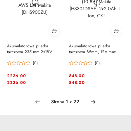
Akumulatorowa pilarka
Akumulatorowa pilarka
tarczowa 235 mm 2x18V
tarczowa 85mm, 12V max
AWS LXT Makita [DHS900ZU]
(10,8V) Makita [HS301DSAE]
(0)
(0)
2x2,0Ah, Li-Ion, CXT
2236.00
848.00
Cena:
Cena:
Cena:
Cena:
2236.00
848.00