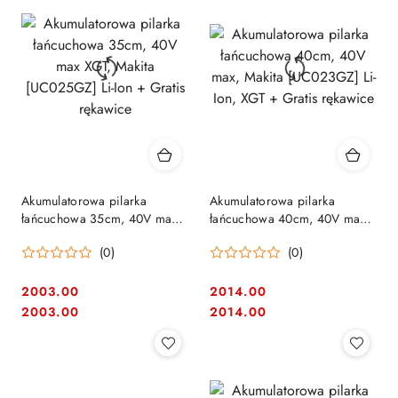
Akumulatorowa pilarka
Akumulatorowa pilarka
łańcuchowa 35cm, 40V max
łańcuchowa 40cm, 40V max,
XGT, Makita [UC025GZ] Li-Ion
Makita [UC023GZ] Li-Ion, XGT
(0)
(0)
+ Gratis rękawice
+ Gratis rękawice
2003.00
2014.00
Cena:
Cena:
Cena:
Cena:
2003.00
2014.00