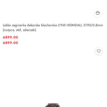
Lekka zaginarka dekarska blacharska LYNX HEIMDALL 2190/0,8mm
(nożyce, stół, zderzaki)
6899.00
Cena:
Cena:
6899.00