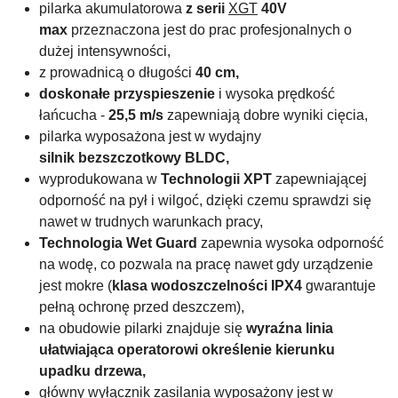
pilarka akumulatorowa
z serii
XGT
40V
max
przeznaczona jest do prac profesjonalnych o
dużej intensywności,
z prowadnicą o długości
40 cm,
doskonałe przyspieszenie
i wysoka prędkość
łańcucha -
25,5 m/s
zapewniają dobre wyniki cięcia,
pilarka wyposażona jest w wydajny
silnik
bezszczotkowy
BLDC,
wyprodukowana w
Technologii
XPT
zapewniającej
odporność na pył i wilgoć, dzięki czemu sprawdzi się
nawet w trudnych warunkach pracy,
Technologia
Wet Guard
zapewnia wysoka odporność
na wodę, co pozwala na pracę nawet gdy urządzenie
jest mokre (
klasa wodoszczelności IPX4
gwarantuje
pełną ochronę przed deszczem),
na obudowie pilarki znajduje się
wyraźna linia
ułatwiająca operatorowi określenie kierunku
upadku drzewa,
główny wyłącznik zasilania wyposażony jest w