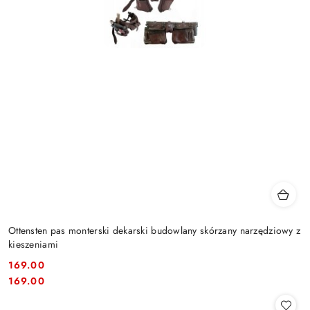
Ottensten pas monterski dekarski budowlany skórzany narzędziowy z
kieszeniami
169.00
Cena:
Cena:
169.00