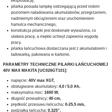
eksploatację,
pilarka posiada lampkę ostrzegającą przed niskim
poziomem naładowania akumulatorów, przegrzaniem,
nadmiernym obciążeniem oraz uruchomieniem
hamulca mechanicznego,
konstrukcja pilarki jest doskonale wyważona, co
ułatwia pracę, a miękki uchwyt zapewnia wygodę
pracy,
pilarka łańcuchowa dostarczana jest z akumulatorem i
ładowarką, pakowana w kartonie.
PARAMETRY TECHNICZNE PILARKI ŁAŃCUCHOWEJ
40V MAX MAKITA [UC026GT101]:
napięcie
: 40V max XGT,
obsługiwane akumulatory
: 4,0 / 5,0
Ah,
maksymalna moc
: 1600 W,
długość prowadnicy
: 40 cm,
prędkość przesuwu łańcucha
: 0-25,5 m/s,
podziałka łańcucha
: 0,325",