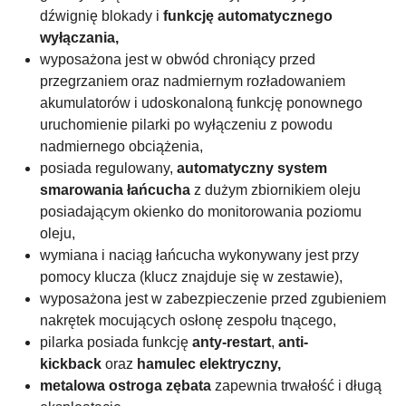
dźwignię blokady i
funkcję automatycznego
wyłączania,
wyposażona jest w obwód chroniący przed
przegrzaniem oraz nadmiernym rozładowaniem
akumulatorów i udoskonaloną funkcję ponownego
uruchomienie pilarki po wyłączeniu z powodu
nadmiernego obciążenia,
posiada regulowany,
automatyczny system
smarowania łańcucha
z dużym zbiornikiem oleju
posiadającym okienko do monitorowania poziomu
oleju,
wymiana i naciąg łańcucha wykonywany jest przy
pomocy klucza (klucz znajduje się w zestawie),
wyposażona jest w zabezpieczenie przed zgubieniem
nakrętek mocujących osłonę zespołu tnącego,
pilarka posiada funkcję
anty-restart
,
anti-
kickback
oraz
hamulec elektryczny,
metalowa ostroga zębata
zapewnia trwałość i długą