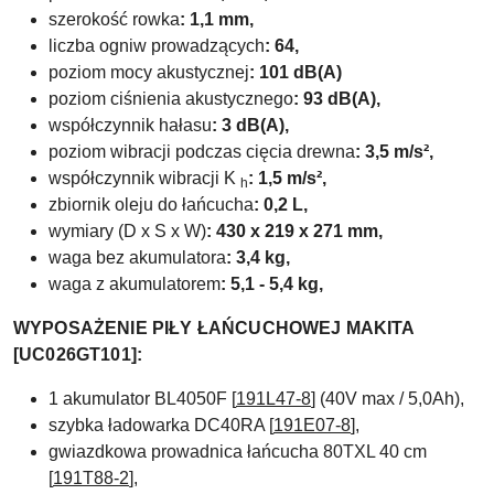
szerokość rowka
: 1,1 mm,
liczba ogniw prowadzących
: 64,
poziom mocy akustycznej
: 101 dB(A)
poziom ciśnienia akustycznego
: 93 dB(A),
współczynnik hałasu
: 3 dB(A),
poziom wibracji podczas cięcia drewna
: 3,5 m/s²,
współczynnik wibracji K
: 1,5 m/s²,
h
zbiornik oleju do łańcucha
: 0,2 L,
wymiary (D x S x W)
: 430 x 219 x 271 mm,
waga bez akumulatora
: 3,4 kg,
waga z akumulatorem
: 5,1 - 5,4 kg,
WYPOSAŻENIE PIŁY ŁAŃCUCHOWEJ MAKITA
[UC026GT101]:
1 akumulator BL4050F [
191L47-8
] (40V max / 5,0Ah),
szybka ładowarka DC40RA [
191E07-8
],
gwiazdkowa prowadnica łańcucha 80TXL 40 cm
[
191T88-2
],