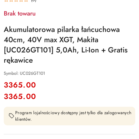
Brak towaru
Akumulatorowa pilarka łańcuchowa
40cm, 40V max XGT, Makita
[UC026GT101] 5,0Ah, Li-Ion + Gratis
rękawice
Symbol:
UC026GT101
cena:
3365.00
3365.00
Cena:
Program lojalnościowy dostępny jest tylko dla zalogowanych
klientów.