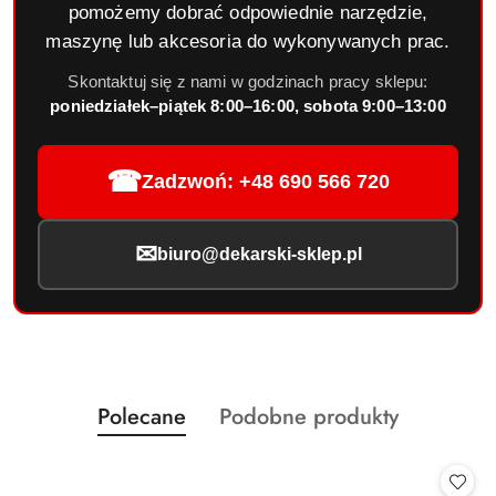
pomożemy dobrać odpowiednie narzędzie,
maszynę lub akcesoria do wykonywanych prac.
Skontaktuj się z nami w godzinach pracy sklepu:
poniedziałek–piątek 8:00–16:00, sobota 9:00–13:00
☎
Zadzwoń: +48 690 566 720
✉
biuro@dekarski-sklep.pl
Produkty
Produkty
Polecane
Podobne produkty
Pomiń karuzelę produktów
o
o
statusie:
statusie: