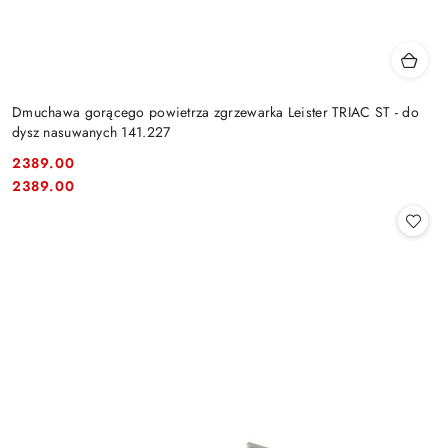
Dmuchawa gorącego powietrza zgrzewarka Leister TRIAC ST - do
dysz nasuwanych 141.227
2389.00
Cena:
Cena:
2389.00