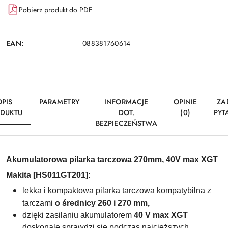
Pobierz produkt do PDF
EAN:
088381760614
OPIS
PARAMETRY
INFORMACJE
OPINIE
ZA
DUKTU
DOT.
(0)
PYT
BEZPIECZEŃSTWA
Akumulatorowa pilarka tarczowa 270mm, 40V max XGT
Makita [HS011GT201]:
lekka i kompaktowa pilarka tarczowa kompatybilna z
tarczami
o średnicy
260 i 270
mm,
dzięki zasilaniu akumulatorem
40 V max XGT
doskonale sprawdzi się podczas najcięższych