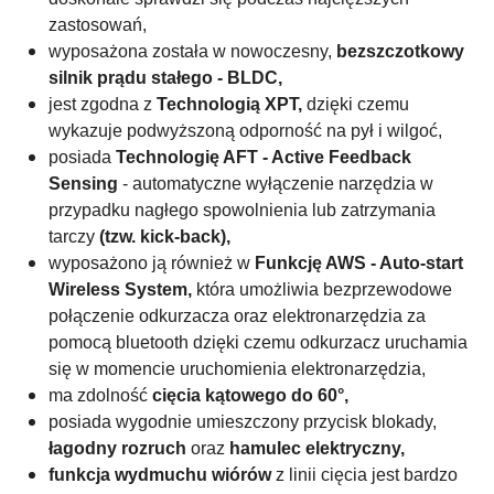
zastosowań,
wyposażona została w nowoczesny,
bezszczotkowy
silnik prądu stałego - BLDC,
jest zgodna z
Technologią XPT,
dzięki czemu
wykazuje
podwyższoną odporność na pył i wilgoć,
posiada
Technologię AFT - Active Feedback
Sensing
- automatyczne wyłączenie narzędzia w
przypadku nagłego spowolnienia lub zatrzymania
tarczy
(tzw. kick-back),
wyposażono ją również w
Funkcję AWS - Auto-start
Wireless System,
która umożliwia bezprzewodowe
połączenie odkurzacza oraz elektronarzędzia za
pomocą bluetooth dzięki czemu odkurzacz uruchamia
się w momencie uruchomienia elektronarzędzia,
ma zdolność
cięcia kątowego do 60°,
posiada wygodnie umieszczony przycisk blokady,
ł
agodny rozruch
oraz
hamulec elektryczny,
funkcja wydmuchu wiórów
z linii cięcia jest bardzo