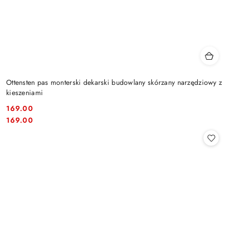
Ottensten pas monterski dekarski budowlany skórzany narzędziowy z
kieszeniami
169.00
Cena:
Cena:
169.00