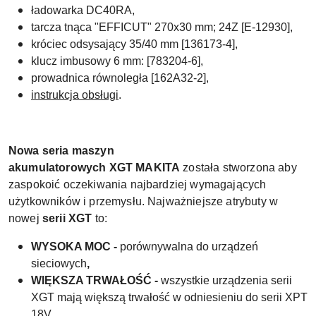
ładowarka DC40RA,
tarcza tnąca "EFFICUT" 270x30 mm; 24Z [E-12930],
króciec odsysający 35/40 mm [
136173-4]
,
klucz imbusowy 6 mm: [783204-6],
prowadnica równoległa [162A32-2],
instrukcja obsługi
.
Nowa seria maszyn
akumulatorowych XGT MAKITA
została stworzona aby
zaspokoić oczekiwania najbardziej wymagających
użytkowników i przemysłu. Najważniejsze atrybuty w
nowej
serii XGT
to:
WYSOKA MOC -
porównywalna do urządzeń
sieciowych
,
WIĘKSZA TRWAŁOŚĆ -
wszystkie urządzenia serii
XGT mają większą trwałość w odniesieniu do serii XPT
18V,