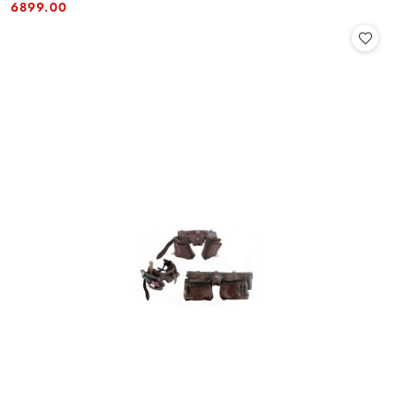
Cena:
Cena:
6899.00