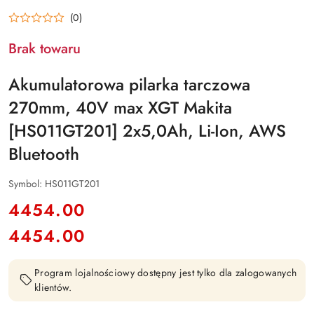
PRODUCENTA:
(0)
Brak towaru
Akumulatorowa pilarka tarczowa
270mm, 40V max XGT Makita
[HS011GT201] 2x5,0Ah, Li-Ion, AWS
Bluetooth
Symbol:
HS011GT201
cena:
4454.00
4454.00
Cena:
Program lojalnościowy dostępny jest tylko dla zalogowanych
klientów.