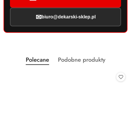
✉
biuro@dekarski-sklep.pl
Produkty
Produkty
Polecane
Podobne produkty
Pomiń karuzelę produktów
o
o
statusie:
statusie: