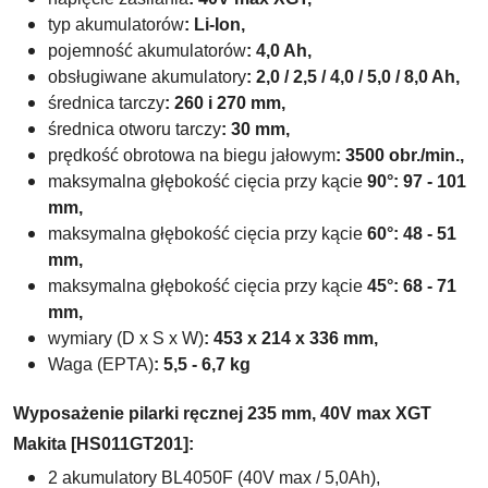
typ akumulatorów
:
Li-Ion,
pojemność akumulatorów
: 4,0 Ah,
obsługiwane akumulatory
:
2,0 / 2,5 / 4,0 / 5,0
/ 8,0 Ah,
średnica tarczy
:
260 i 270
mm,
średnica otworu tarczy
:
30
mm,
prędkość obrotowa na biegu jałowym
: 3500 obr./min.,
maksymalna głębokość cięcia przy kącie
90°: 97 - 101
mm,
maksymalna
głębokość cięcia przy kącie
60°
: 48 - 51
mm,
maksymalna
głębokość cięcia przy kącie
45°: 68 - 71
mm,
wymiary
(D x S x W)
:
453 x 214 x 336
mm,
Waga (EPTA)
: 5,5 - 6,7 kg
Wyposażenie pilarki ręcznej 235 mm, 40V max XGT
Makita [HS011GT201]:
2 akumulatory BL4050F (40V max / 5,0Ah),