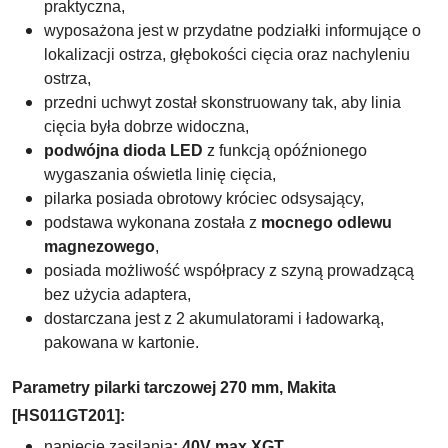
praktyczna,
wyposażona jest w przydatne podziałki informujące o
lokalizacji ostrza, głębokości cięcia oraz nachyleniu
ostrza,
przedni uchwyt został skonstruowany tak, aby linia
cięcia była dobrze widoczna,
podwójna dioda LED
z funkcją opóźnionego
wygaszania oświetla linię cięcia,
pilarka posiada o
brotowy króciec odsysający,
podstawa wykonana została z
mocnego odlewu
magnezowego
,
posiada możliwość współpracy z szyną prowadzącą
bez użycia adaptera,
dostarczana jest
z 2 akumulatorami i ładowarką,
pakowana w kartonie.
Parametry pilarki tarczowej 270 mm,
Makita
[HS011GT201
]:
napięcie zasilania
: 40V max XGT,