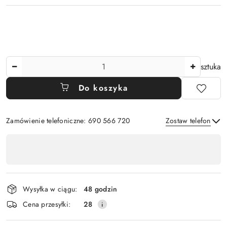
Ilość
sztuka
Do koszyka
Zamówienie telefoniczne: 690 566 720
Zostaw telefon
Dostępność
,
Wyślij
płatność
i
Wysyłka w ciągu:
48 godzin
dostawa
Cena przesyłki:
28