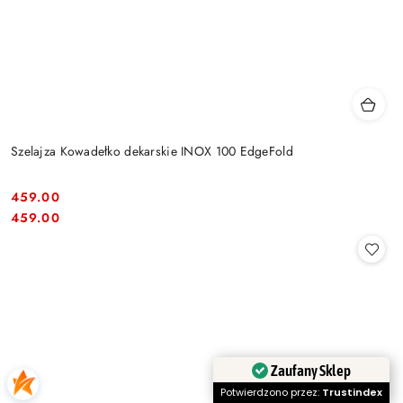
Szelajza Kowadełko dekarskie INOX 100 EdgeFold
459.00
Cena:
Cena:
459.00
Zaufany Sklep
Potwierdzono przez:
Trustindex