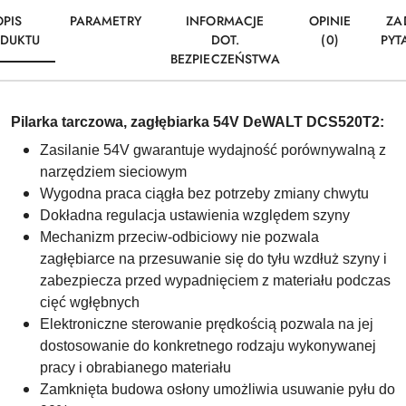
OPIS
PARAMETRY
INFORMACJE
OPINIE
ZA
DUKTU
DOT.
(0)
PYT
BEZPIECZEŃSTWA
Pilarka tarczowa, zagłębiarka 54V DeWALT DCS520T2:
Zasilanie 54V gwarantuje wydajność porównywalną z
narzędziem sieciowym
Wygodna praca ciągła bez potrzeby zmiany chwytu
Dokładna regulacja ustawienia względem szyny
Mechanizm przeciw-odbiciowy nie pozwala
zagłębiarce na przesuwanie się do tyłu wzdłuż szyny i
zabezpiecza przed wypadnięciem z materiału podczas
cięć wgłębnych
Elektroniczne sterowanie prędkością pozwala na jej
dostosowanie do konkretnego rodzaju wykonywanej
pracy i obrabianego materiału
Zamknięta budowa osłony umożliwia usuwanie pyłu do