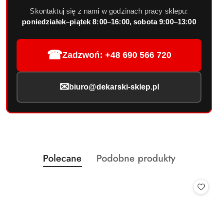
Skontaktuj się z nami w godzinach pracy sklepu:
poniedziałek–piątek 8:00–16:00, sobota 9:00–13:00
☎
Zadzwoń: +48 690 566 720
✉
biuro@dekarski-sklep.pl
Produkty
Produkty
Polecane
Podobne produkty
Pomiń karuzelę produktów
o
o
statusie:
statusie: