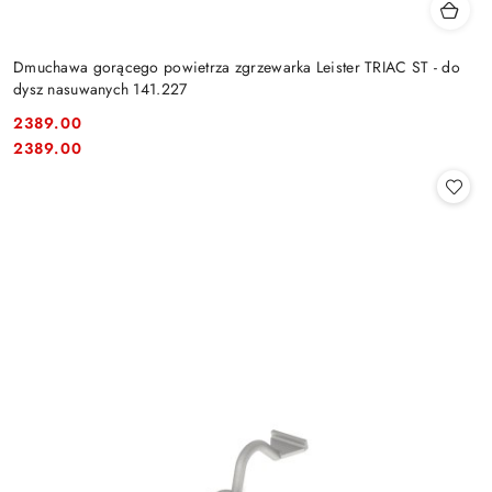
Dmuchawa gorącego powietrza zgrzewarka Leister TRIAC ST - do
dysz nasuwanych 141.227
2389.00
Cena:
Cena:
2389.00