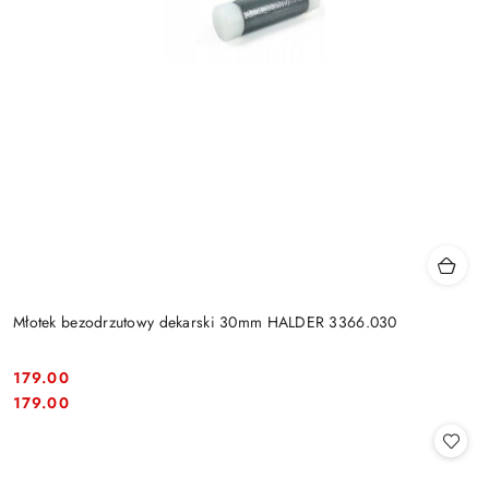
Młotek bezodrzutowy dekarski 30mm HALDER 3366.030
179.00
Cena:
Cena:
179.00