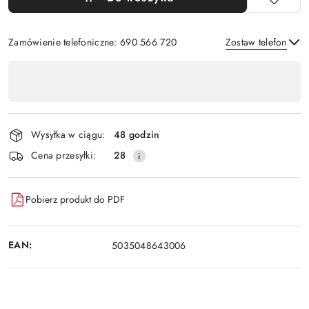
Zamówienie telefoniczne: 690 566 720
Zostaw telefon
Dostępność
,
Wyślij
płatność
i
Wysyłka w ciągu:
48 godzin
dostawa
Cena przesyłki:
28
Pobierz produkt do PDF
EAN:
5035048643006