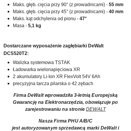
Maks. głęb. cięcia przy 90° (z prowadnicami) -
55 mm
Maks. głęb. cięcia przy 45° (z prowadnicami) -
40 mm
Maks. kąt odchylenia od pionu -
47°
Masa -
5,1 kg
Dostarczane wyposażenie zagłębiarki
DeWalt
DCS520T2
:
Walizka systemowa TSTAK
Ładowarka wielonapięciowa XR
2 akumulatory Li-Ion XR FlexVolt 54V 6Ah
precyzyjna tarcza pilarska o 42 zębach
Firma DeWalt wprowadziła 3-letnią Europejską
Gwarancję na Elektronarzędzia, obowiązuje po
zarejestrowaniu na stronie
DEWALT
Nasza Firma PHU A/B/C
jest autoryzowanym sprzedawcą marki DeWalt i