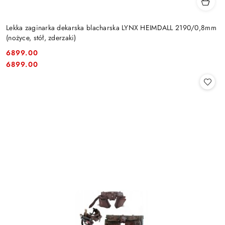
Lekka zaginarka dekarska blacharska LYNX HEIMDALL 2190/0,8mm
(nożyce, stół, zderzaki)
6899.00
Cena:
Cena:
6899.00