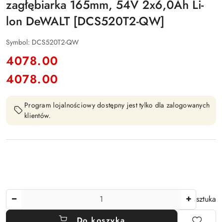
zagłębiarka 165mm, 54V 2x6,0Ah Li-
lon DeWALT [DCS520T2-QW]
Symbol:
DCS520T2-QW
cena:
4078.00
4078.00
Cena:
Program lojalnościowy dostępny jest tylko dla zalogowanych
klientów.
Ilość
sztuka
Do koszyka