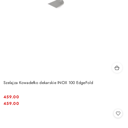
Szelajza Kowadełko dekarskie INOX 100 EdgeFold
459.00
Cena:
Cena:
459.00