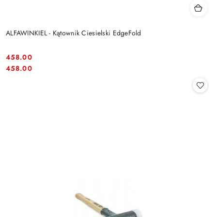
ALFAWINKIEL - Kątownik Ciesielski EdgeFold
458.00
Cena:
Cena:
458.00