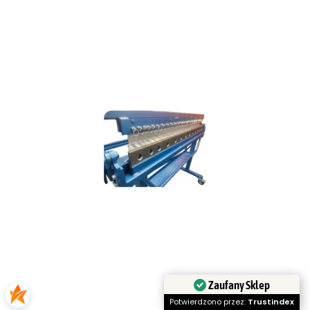
Zaufany Sklep
Potwierdzono przez:
Trustindex