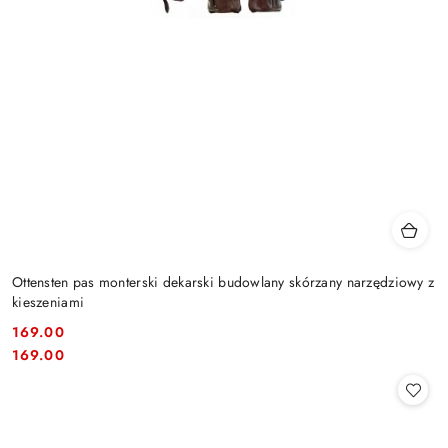
Ottensten pas monterski dekarski budowlany skórzany narzędziowy z
kieszeniami
169.00
Cena:
Cena:
169.00