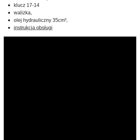
klucz 17-14
walizka,
olej hydrauliczny 35cm³,
instrukcja obsługi