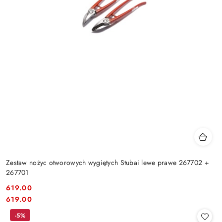
Zestaw nożyc otworowych wygiętych Stubai lewe prawe 267702 +
267701
619.00
Cena:
Cena:
619.00
-5%