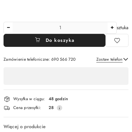
Ilość
sztuka
Do koszyka
Zamówienie telefoniczne: 690 566 720
Zostaw telefon
Dostępność
,
Wyślij
płatność
i
Wysyłka w ciągu:
48 godzin
dostawa
Cena przesyłki:
28
Więcej o produkcie