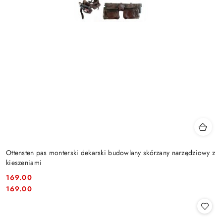
Ottensten pas monterski dekarski budowlany skórzany narzędziowy z
kieszeniami
169.00
Cena:
Cena:
169.00