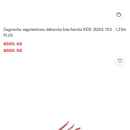
Zaginarka segmentowa dekarska blacharska RDD ZGDS 125 - 1,25m
PLUS
8000.00
Cena:
Cena:
8000.00