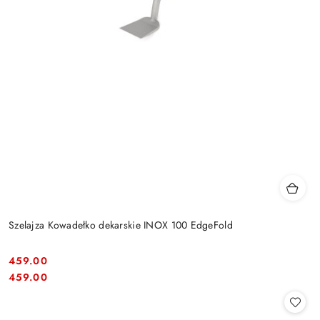
Szelajza Kowadełko dekarskie INOX 100 EdgeFold
459.00
Cena:
Cena:
459.00