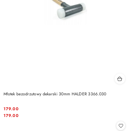
Młotek bezodrzutowy dekarski 30mm HALDER 3366.030
179.00
Cena:
Cena:
179.00