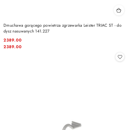
Dmuchawa gorącego powietrza zgrzewarka Leister TRIAC ST - do
dysz nasuwanych 141.227
2389.00
Cena:
Cena:
2389.00