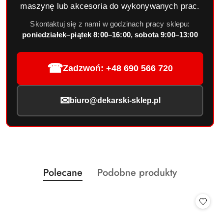
maszynę lub akcesoria do wykonywanych prac.
Skontaktuj się z nami w godzinach pracy sklepu:
poniedziałek–piątek 8:00–16:00, sobota 9:00–13:00
☎
Zadzwoń: +48 690 566 720
✉
biuro@dekarski-sklep.pl
Produkty
Produkty
Polecane
Podobne produkty
Pomiń karuzelę produktów
o
o
statusie:
statusie: