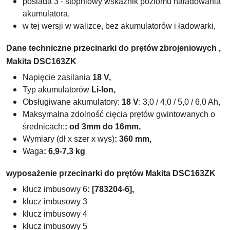
posiada 3 - stopniowy wskaźnik poziomu naładowania
akumulatora,
w tej wersji w walizce, bez akumulatorów i ładowarki,
Dane techniczne przecinarki do prętów zbrojeniowych
,
Makita DSC163ZK
Napięcie zasilania
18 V,
Typ akumulatorów
Li-Ion,
Obsługiwane akumulatory:
18 V
: 3,0 / 4,0 / 5,0 / 6,0 Ah,
Maksymalna zdolność cięcia prętów gwintowanych o
średnicach:
: od 3mm do 16mm,
Wymiary (dł x szer x wys)
: 360
mm,
Waga
: 6,9-7,3 kg
wyposażenie przecinarki do prętów Makita DSC163ZK
klucz imbusowy 6
: [783204-6],
klucz imbusowy 3
klucz imbusowy 4
klucz imbusowy 5