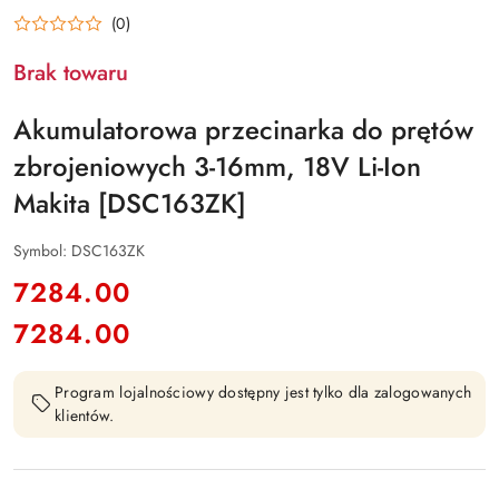
(0)
Brak towaru
Akumulatorowa przecinarka do prętów
zbrojeniowych 3-16mm, 18V Li-Ion
Makita [DSC163ZK]
Symbol:
DSC163ZK
cena:
7284.00
7284.00
Cena:
Program lojalnościowy dostępny jest tylko dla zalogowanych
klientów.