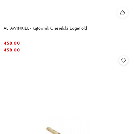
ALFAWINKIEL - Kątownik Ciesielski EdgeFold
458.00
Cena:
Cena:
458.00