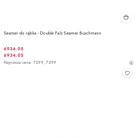
Seamer do rąbka - Double Falz Seamer Buschmann
6934.05
Cena
6934.05
Cena
promocyjna:
Najniższa
Najniższa cena:
7299
,
7299
promocyjna:
cena
z
30
dni
przed
obniżką