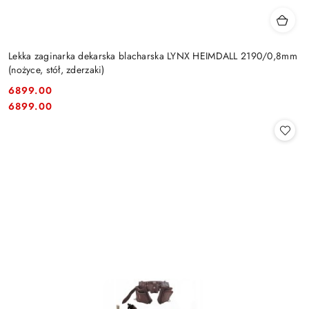
Lekka zaginarka dekarska blacharska LYNX HEIMDALL 2190/0,8mm
(nożyce, stół, zderzaki)
6899.00
Cena:
Cena:
6899.00