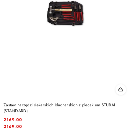
Zastaw narzędzi dekarskich blacharskich z plecakiem STUBAI
(STANDARD)
2169.00
Cena:
Cena:
2169.00