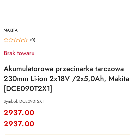
NAZWA
MAKITA
PRODUCENTA:
(0)
Brak towaru
Akumulatorowa przecinarka tarczowa
230mm Li-ion 2x18V /2x5,0Ah, Makita
[DCE090T2X1]
Symbol:
DCE090T2X1
cena:
2937.00
2937.00
Cena: