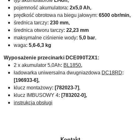
typ akumulatorów
Li-Ion,
pojemność akumulatora
: 2x5,0 Ah,
prędkość obrotowa na biegu jałowym:
6500 obr/min,
średnica tarczy
: 230 mm,
średnica otworu tarczy
: 22,23 mm
maksymalne ciśnienie wody
: 5,0 bar
,
waga
: 5,6-6,3 kg
Wyposażenie przecinarki DCE090T2X1:
2 x akumulator 5,0Ah
:
BL1850
,
ładowarka uniwersalna dwugniazdowa
DC18RD
:
[196933-6],
klucz montażowy
:
[782023-7]
,
klucz IMBUSOWY 4
: [783202-0],
instrukcja obsługi
Kontakt