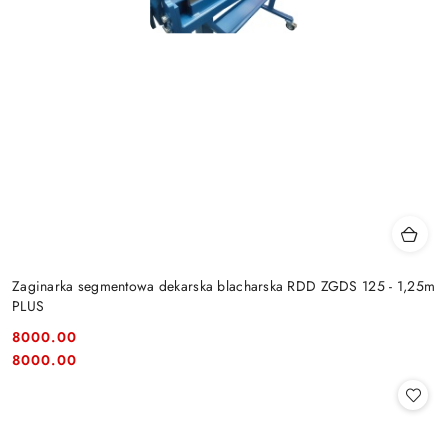
Zaginarka segmentowa dekarska blacharska RDD ZGDS 125 - 1,25m
PLUS
8000.00
Cena:
Cena:
8000.00