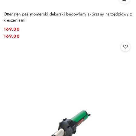
Ottensten pas monterski dekarski budowlany skórzany narzędziowy z
kieszeniami
169.00
Cena:
Cena:
169.00