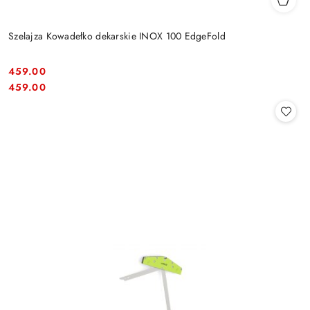
Szelajza Kowadełko dekarskie INOX 100 EdgeFold
459.00
Cena:
Cena:
459.00