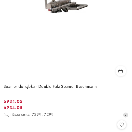
Seamer do rąbka - Double Falz Seamer Buschmann
6934.05
Cena
6934.05
Cena
promocyjna:
Najniższa
Najniższa cena:
7299
,
7299
promocyjna:
cena
z
30