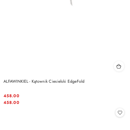
ALFAWINKIEL - Kątownik Ciesielski EdgeFold
458.00
Cena:
Cena:
458.00