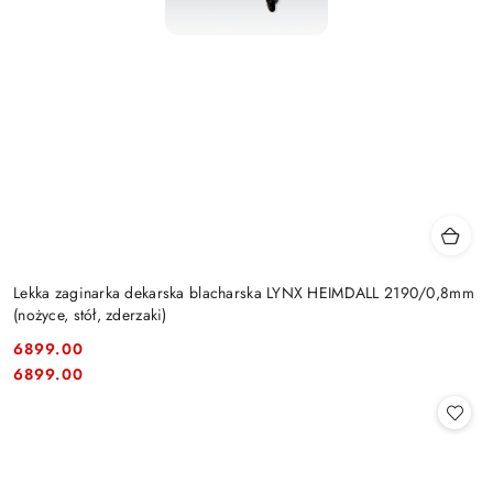
Lekka zaginarka dekarska blacharska LYNX HEIMDALL 2190/0,8mm
(nożyce, stół, zderzaki)
6899.00
Cena:
Cena:
6899.00