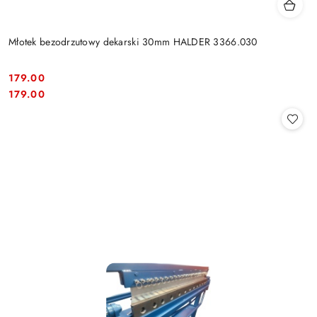
Młotek bezodrzutowy dekarski 30mm HALDER 3366.030
179.00
Cena:
Cena:
179.00