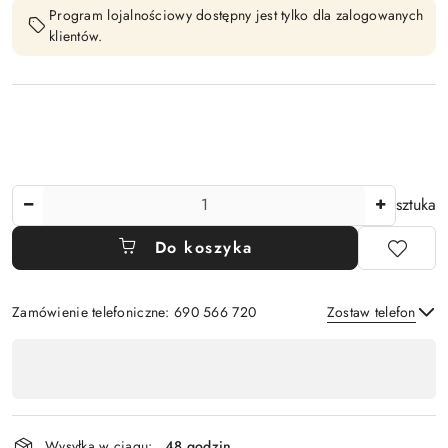
Program lojalnościowy dostępny jest tylko dla zalogowanych
klientów.
Ilość
sztuka
Do koszyka
Zamówienie telefoniczne: 690 566 720
Zostaw telefon
Dostępność
,
Wyślij
płatność
i
Wysyłka w ciągu:
48 godzin