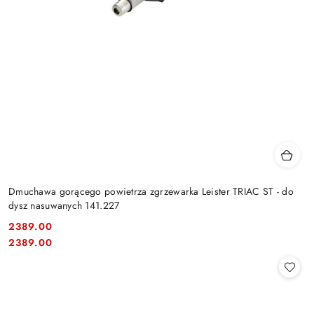
Dmuchawa gorącego powietrza zgrzewarka Leister TRIAC ST - do
dysz nasuwanych 141.227
2389.00
Cena:
Cena:
2389.00