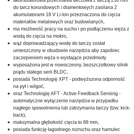
akumulatorowa przecinarka tarczowa z tarczą 230 mm
do tarcz korundowych i diamentowych zasilana 2
akumulatorami 18 V Li-Ion przeznaczona do cięcia
materiałów metalowych oraz budowlanych,
ma możliwość pracy na sucho i po podłączeniu węża z
wodą do cięcia na mokro,
wąż doprowadzający wodę do tarczy został
umieszczony w obudowie narzędzia aby zapobiec
zaczepieniem węża o wystające przedmioty
wyposażona jest w nowoczesny, bezszczotkowy silnik
prądu stałego serii BLDC,
posiada Technologię XPT - podwyższona odporność
na pył i wilgoć,
oraz Technologię AFT - Active Feedback Sensing -
automatyczne wyłączenie narzędzia w przypadku
nagłego spowolnienia lub zatrzymania tarczy (tzw. kick-
back),
maksymalna głębokość cięcia to 88 mm,
posiada funkcję łagodnego rozruchu oraz hamulec