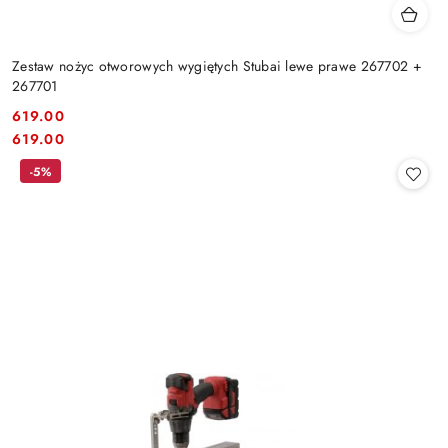
Zestaw nożyc otworowych wygiętych Stubai lewe prawe 267702 +
267701
619.00
Cena:
Cena:
619.00
-5%