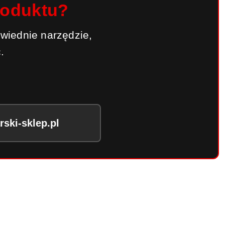
roduktu?
wiednie narzędzie,
.
ski-sklep.pl