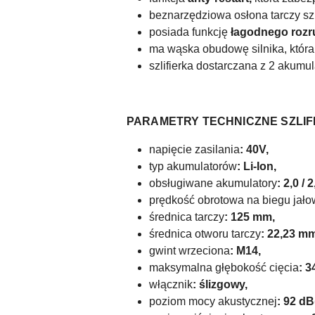
beznarzędziowa osłona tarczy szli
posiada funkcję
łagodnego roz
ma wąska obudowę silnika, która 
szlifierka dostarczana z 2 aku
PARAMETRY TECHNICZNE SZLIFI
napięcie zasilania
: 40V,
typ akumulatorów
: Li-Ion,
obsługiwane akumulatory
: 2,0 / 
prędkość obrotowa na biegu jał
średnica tarczy
: 125 mm,
średnica otworu tarczy
: 22,23 m
gwint wrzeciona
: M14,
maksymalna głębokość cięcia
: 
włącznik
: ślizgowy,
poziom mocy akustycznej
: 92 dB