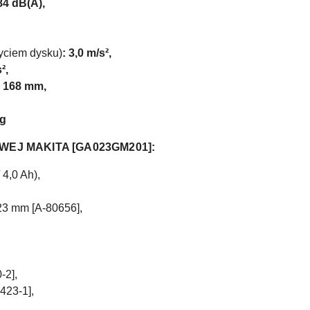
 84 dB(A),
życiem dysku)
: 3,0 m/s²,
²,
x 168 mm,
kg
WEJ MAKITA [GA023GM201]:
4,0 Ah),
,23 mm [A-80656],
-2],
2423-1],