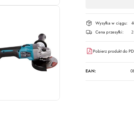
,
płatność
Wysyłka w ciągu:
i
4
Cena przesyłki:
2
dostawa
Pobierz produkt do P
EAN:
0