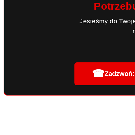
Potrzeb
Jesteśmy do Twoje
☎
Zadzwoń: 
Pomiń karuzelę produktów