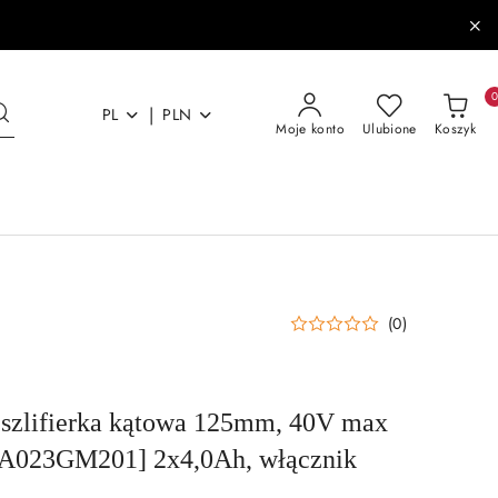
|
PL
PLN
Moje konto
Ulubione
Koszyk
(0)
szlifierka kątowa 125mm, 40V max
A023GM201] 2x4,0Ah, włącznik