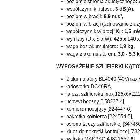
poziom ciśnienia akustycznego
:
współczynnik hałasu
: 3 dB(A),
poziom wibracji
: 8,9 m/s²,
poziom wibracji (szlifowanie z u
współczynnik wibracji K
: 1,5 m/s
h
wymiary (D x S x W)
: 425 x 140 
waga bez akumulatora
: 1,9 kg,
waga z akumulatorem
: 3,0 - 5,3 
WYPOSAŻENIE SZLIFIERKI KĄTO
2 akumulatory BL4040 (40Vmax / 
ładowarka DC40RA,
tarcza szlifierska inox 125x6x22
uchwyt boczny [158237-4],
kołnierz mocujący [224447-6],
nakrętka kołnierza [224554-5],
osłona tarczy szlifierskiej [347480
klucz do nakrętki kontrującej [78
walizka MAKPAC 4 [821552-6],