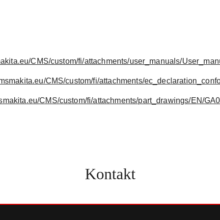
makita.eu/CMS/custom/fi/attachments/user_manuals/User_m
cmsmakita.eu/CMS/custom/fi/attachments/ec_declaration_conf
msmakita.eu/CMS/custom/fi/attachments/part_drawings/EN/GA
Kontakt