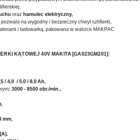
fierskiej,
ruchu
oraz
hamulec elektryczny,
pozwala na wygodny i bezpieczny chwyt szlifierki,
mulatorami i ładowarką, pakowana w walizce MAKPAC
ERKI KĄTOWEJ 40V MAKITA [GA023GM201]:
2,5 / 4,0 / 5,0 / 8,0 Ah,
owym
: 3000 - 8500
obr./min.,
m,
34 mm,
(A),