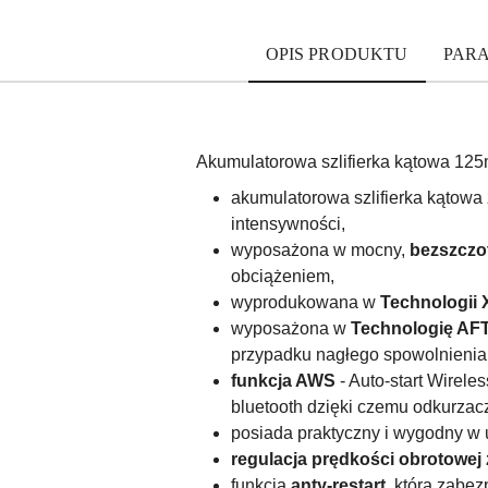
OPIS PRODUKTU
PAR
Akumulatorowa szlifierka kątowa 1
akumulatorowa szlifierka kątowa
intensywności,
wyposażona w mocny,
bezszczo
obciążeniem,
wyprodukowana w
Technologii
wyposażona w
Technologię AF
przypadku nagłego spowolnienia l
funkcja AWS
- Auto-start Wirel
bluetooth dzięki czemu odkurzac
posiada praktyczny i wygodny w
regulacja prędkości obrotowej
funkcja
anty-restart,
która zabez