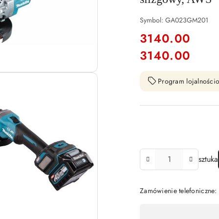
Symbol:
GA023GM201
cena:
3140.00
3140.00
Cena:
Program lojalnościo
Ilość
sztuka
Zamówienie telefoniczne
Dostępność