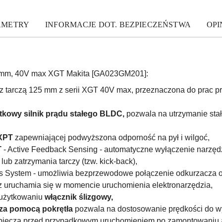
AMETRY
INFORMACJE DOT. BEZPIECZEŃSTWA
OPIN
25mm, 40V max XGT Makita [GA023GM201]:
 z tarczą 125 mm z serii XGT 40V max, przeznaczona do prac pr
tkowy silnik prądu stałego BLDC,
pozwala na utrzymanie stał
 XPT
zapewniającej podwyższona odporność na pył i wilgoć,
T
- Active Feedback Sensing - automatyczne wyłączenie narzęd
ub zatrzymania tarczy (tzw. kick-back),
ess System - umożliwia bezprzewodowe połączenie odkurzacza 
z uruchamia się w momencie uruchomienia elektronarzędzia,
 użytkowaniu
włącznik ślizgowy,
 za pomocą pokrętła
pozwala na dostosowanie prędkości do w
piecza przed przypadkowym uruchomieniem po zamontowaniu 