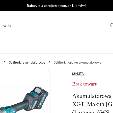
Rabaty dla zarejestrowanych klientów!
e
Szlifierki akumulatorowe
Szlifierki kątowe akumulatorowe
NAZWA
MAKITA
PRODUCENTA:
Brak towaru
Akumulatorowa 
XGT, Makita [G
ślizgowy, AWS