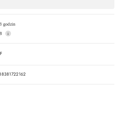
8 godzin
8
DF
88381722162