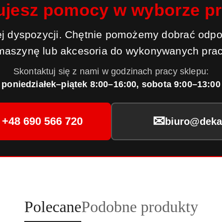
ujesz pomocy w wyborze p
j dyspozycji. Chętnie pomożemy dobrać odpo
maszynę lub akcesoria do wykonywanych prac
Skontaktuj się z nami w godzinach pracy sklepu:
poniedziałek–piątek 8:00–16:00, sobota 9:00–13:00
✉
+48 690 566 720
biuro@dekar
Produkty
Produkty
Polecane
Podobne produkty