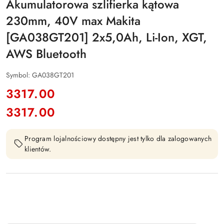
Akumulatorowa szlifierka kątowa
230mm, 40V max Makita
[GA038GT201] 2x5,0Ah, Li-Ion, XGT,
AWS Bluetooth
Symbol:
GA038GT201
cena:
3317.00
3317.00
Cena:
Program lojalnościowy dostępny jest tylko dla zalogowanych
klientów.