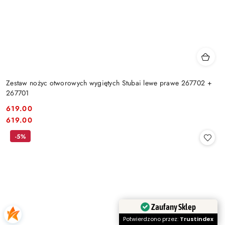
Zestaw nożyc otworowych wygiętych Stubai lewe prawe 267702 +
267701
619.00
Cena:
Cena:
619.00
-5%
Zaufany Sklep
Potwierdzono przez:
Trustindex