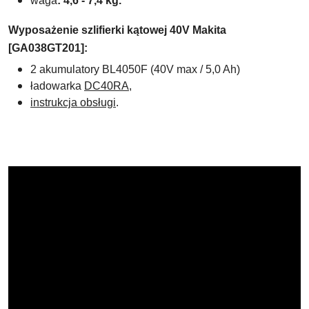
waga
:
4,6 - 7,4
kg.
Wyposażenie szlifierki kątowej 40V Makita
[GA038GT201]:
2 akumulatory
BL4050F (40V max / 5,0 Ah)
ładowarka
DC40RA
,
instrukcja obsługi
.