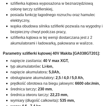
szlifierka kątowa wyposażona w beznarzędziową
osłonę tarczy szlifierskiej,
posiada funkcję łagodnego rozruchu oraz hamulec
elektryczny,
wąska obudowa silnika szlifierki pozwala na wygodny i
bezpieczny chwyt podczas pracy,
szlifierka kątowa w tej wersji dostarczana jest z 2
akumulatorami i ładowarką, pakowana w walizce.
Parametry szlifierki kątowej 40V Makita [GA038GT201]:
napięcie zasilania
: 40 V max XGT,
typ akumulatorów
: Li-Ion,
napięcie akumulatora
: 5,0Ah,
obsługiwane akumulatory
:
2,5 / 4,0 / 5,0 Ah,
prędkość obrotowa na biegu jałowym
: 6600
obr./min,
średnica tarczy
: 230 mm
,
ś
rednica otworu tarczy
: 22,23 mm,
wymiary (długość całkowita)
: 535 mm,