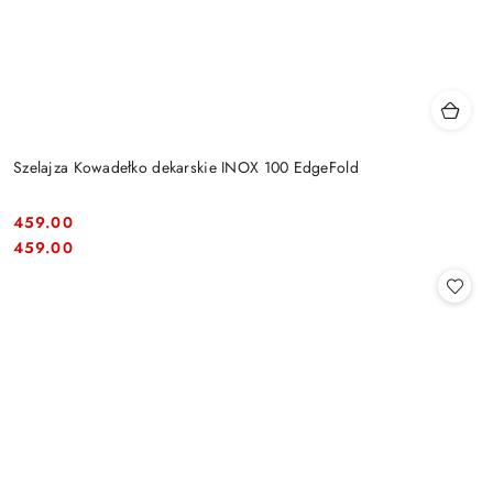
Szelajza Kowadełko dekarskie INOX 100 EdgeFold
459.00
Cena:
Cena:
459.00