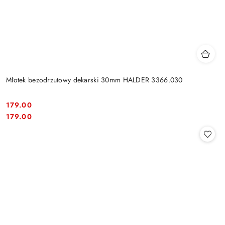
Młotek bezodrzutowy dekarski 30mm HALDER 3366.030
179.00
Cena:
Cena:
179.00