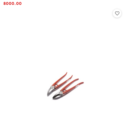
Cena:
Cena:
8000.00