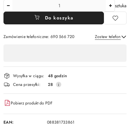
Ilość
sztuka
Do koszyka
Zamówienie telefoniczne: 690 566 720
Zostaw telefon
Dostępność
,
Wyślij
płatność
i
Wysyłka w ciągu:
48 godzin
dostawa
Cena przesyłki:
28
Pobierz produkt do PDF
EAN:
088381733861