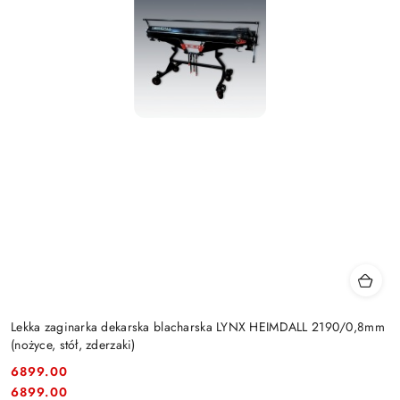
Lekka zaginarka dekarska blacharska LYNX HEIMDALL 2190/0,8mm
(nożyce, stół, zderzaki)
6899.00
Cena:
Cena:
6899.00