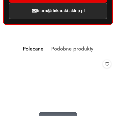
✉
biuro@dekarski-sklep.pl
Produkty
Produkty
Polecane
Podobne produkty
Pomiń karuzelę produktów
o
o
statusie:
statusie: