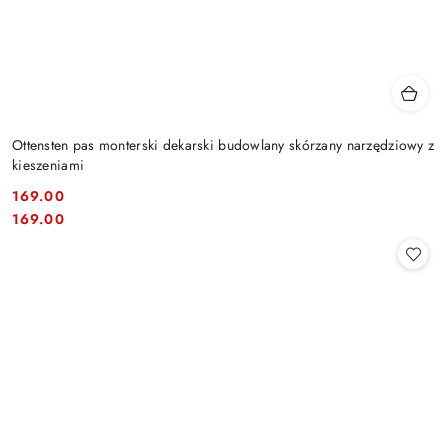
Ottensten pas monterski dekarski budowlany skórzany narzędziowy z
kieszeniami
169.00
Cena:
Cena:
169.00