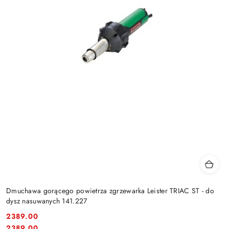
Dmuchawa gorącego powietrza zgrzewarka Leister TRIAC ST - do
dysz nasuwanych 141.227
2389.00
Cena:
Cena:
2389.00