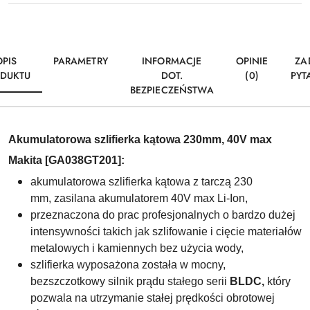
OPIS
PARAMETRY
INFORMACJE
OPINIE
ZA
DUKTU
DOT.
(0)
PYT
BEZPIECZEŃSTWA
Akumulatorowa szlifierka kątowa 230mm, 40V max
Makita [GA038GT201]:
akumulatorowa szlifierka kątowa z tarczą 230
mm,
zasilana akumulatorem 40V max Li-Ion,
przeznaczona do prac profesjonalnych o bardzo dużej
intensywności takich jak szlifowanie i cięcie materiałów
metalowych i kamiennych bez użycia wody,
szlifierka wyposażona została w mocny,
bezszczotkowy silnik prądu stałego serii
BLDC,
który
pozwala na utrzymanie stałej prędkości obrotowej