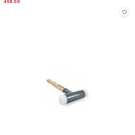
Cena:
Cena:
458.00