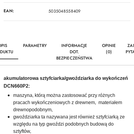
EAN:
5035048558409
OPIS
PARAMETRY
INFORMACJE
OPINIE
ZA
DUKTU
DOT.
(0)
PYT
BEZPIECZEŃSTWA
akumulatorowa sztyfciarka/gwoździarka do wykończeń
DCN660P2:
maszyna, którą można zastosować przy różnych
pracach wykończeniowych z drewnem, materiałem
drewnopodobnym,
gwoździarka ta nazywana jest również sztyfciarką ze
względu na typ gwoździ podobnych budową do
sztyftów,