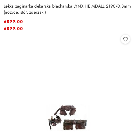
Lekka zaginarka dekarska blacharska LYNX HEIMDALL 2190/0,8mm
(nożyce, stół, zderzaki)
6899.00
Cena:
Cena:
6899.00