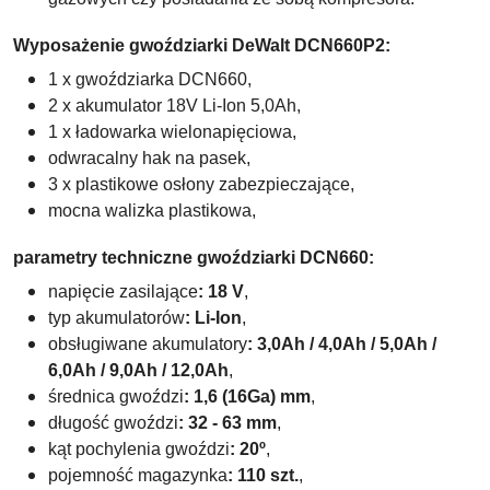
Wyposażenie gwoździarki DeWalt DCN660P2:
1 x gwoździarka DCN660,
2 x akumulator 18V Li-Ion 5,0Ah,
1 x ładowarka wielonapięciowa,
odwracalny hak na pasek,
3 x plastikowe osłony zabezpieczające,
mocna walizka plastikowa,
parametry techniczne gwoździarki DCN660:
napięcie zasilające
: 18 V
,
typ akumulatorów
: Li-Ion
,
obsługiwane akumulatory
: 3,0Ah / 4,0Ah / 5,0Ah /
6,0Ah / 9,0Ah / 12,0Ah
,
średnica gwoździ
: 1,6 (16Ga) mm
,
długość gwoździ
: 32 - 63 mm
,
kąt pochylenia gwoździ
: 20º
,
pojemność magazynka
: 110 szt.
,