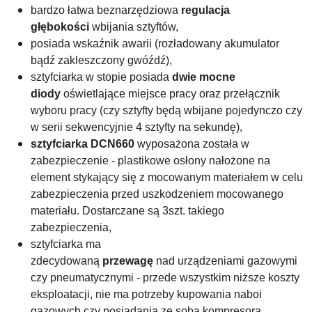
bardzo łatwa beznarzędziowa
regulacja
głębokości
wbijania sztyftów,
posiada wskaźnik awarii (rozładowany akumulator
bądź zakleszczony gwóźdź),
sztyfciarka w stopie posiada
dwie mocne
diody
oświetlające miejsce pracy oraz przełącznik
wyboru pracy (czy sztyfty będą wbijane pojedynczo czy
w serii sekwencyjnie 4 sztyfty na sekundę),
sztyfciarka
DCN660
wyposażona została w
zabezpieczenie - plastikowe osłony nałożone na
element stykający się z mocowanym materiałem w celu
zabezpieczenia przed uszkodzeniem mocowanego
materiału. Dostarczane są 3szt. takiego
zabezpieczenia,
sztyfciarka ma
zdecydowaną
przewagę
nad urządzeniami gazowymi
czy pneumatycznymi - przede wszystkim niższe koszty
eksploatacji, nie ma potrzeby kupowania naboi
gazowych czy posiadania ze sobą kompresora.