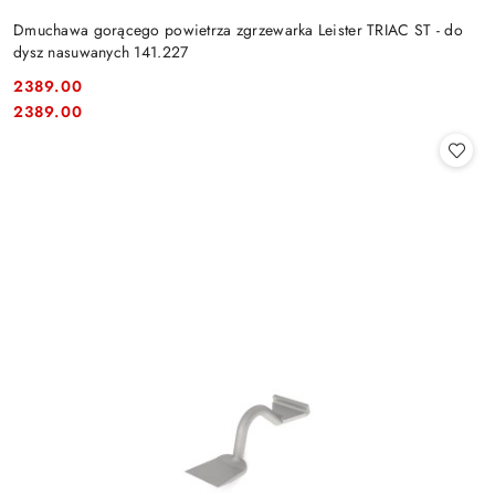
Dmuchawa gorącego powietrza zgrzewarka Leister TRIAC ST - do
dysz nasuwanych 141.227
2389.00
Cena:
Cena:
2389.00