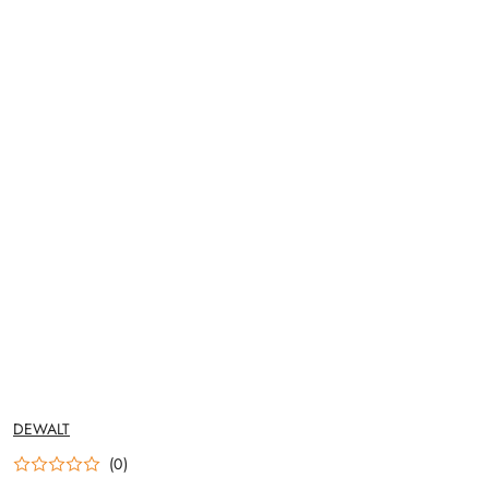
NAZWA
DEWALT
PRODUCENTA:
(0)