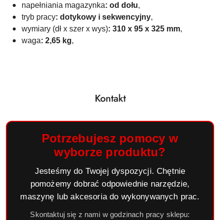
napełniania magazynka
: od dołu
,
tryb pracy
: dotykowy i sekwencyjny
,
wymiary (dł x szer x wys)
: 310 x 95 x 325 mm
,
waga
: 2,65 kg
,
Kontakt
Potrzebujesz pomocy w
wyborze produktu?
Jesteśmy do Twojej dyspozycji. Chętnie
pomożemy dobrać odpowiednie narzędzie,
maszynę lub akcesoria do wykonywanych prac.
Skontaktuj się z nami w godzinach pracy sklepu: