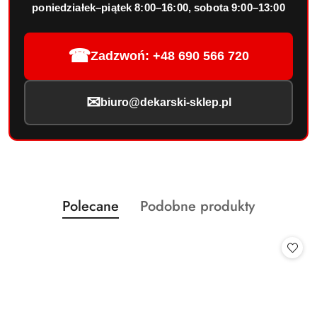
poniedziałek–piątek 8:00–16:00, sobota 9:00–13:00
☎
Zadzwoń: +48 690 566 720
✉
biuro@dekarski-sklep.pl
Produkty
Produkty
Polecane
Podobne produkty
Pomiń karuzelę produktów
o
o
statusie:
statusie: