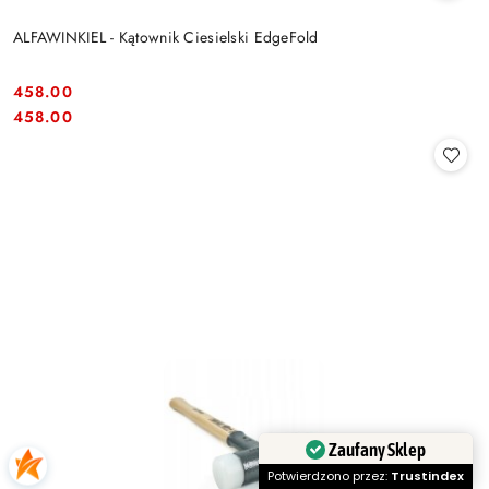
ALFAWINKIEL - Kątownik Ciesielski EdgeFold
458.00
Cena:
Cena:
458.00
Zaufany Sklep
Potwierdzono przez:
Trustindex