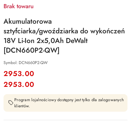
Brak towaru
Akumulatorowa
sztyfciarka/gwoździarka do wykończeń
18V Li-Ion 2x5,0Ah DeWalt
[DCN660P2-QW]
Symbol:
DCN660P2-QW
cena:
2953.00
2953.00
Cena:
Program lojalnościowy dostępny jest tylko dla zalogowanych
klientów.