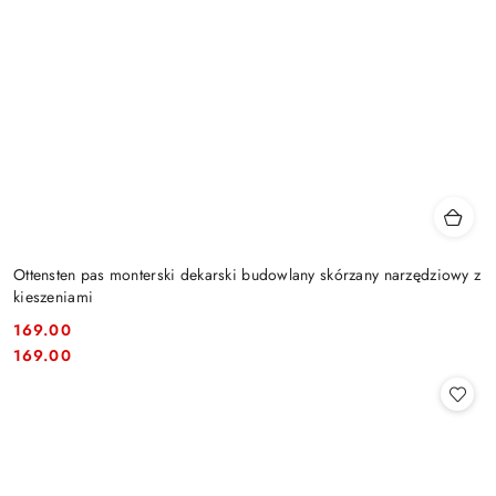
Ottensten pas monterski dekarski budowlany skórzany narzędziowy z
kieszeniami
169.00
Cena:
Cena:
169.00