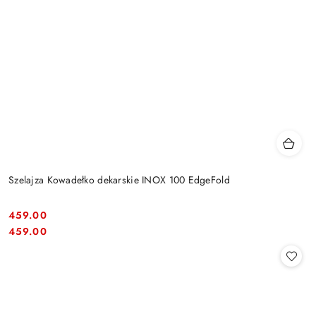
Szelajza Kowadełko dekarskie INOX 100 EdgeFold
459.00
Cena:
Cena:
459.00