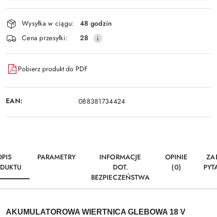
Wyślij
płatność
i
Wysyłka w ciągu:
48 godzin
dostawa
Cena przesyłki:
28
Pobierz produkt do PDF
EAN:
088381734424
OPIS
PARAMETRY
INFORMACJE
OPINIE
ZA
DUKTU
DOT.
(0)
PYT
BEZPIECZEŃSTWA
AKUMULATOROWA WIERTNICA GLEBOWA 18 V