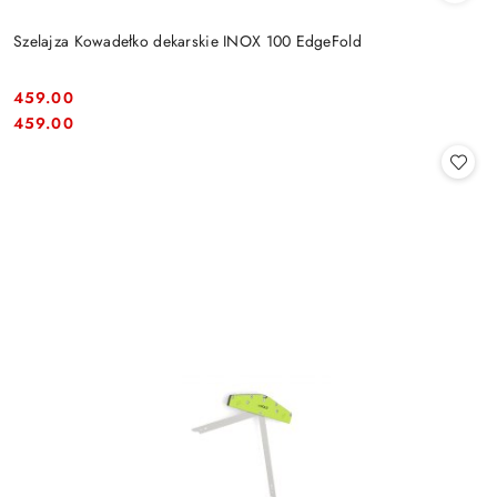
Szelajza Kowadełko dekarskie INOX 100 EdgeFold
459.00
Cena:
Cena:
459.00