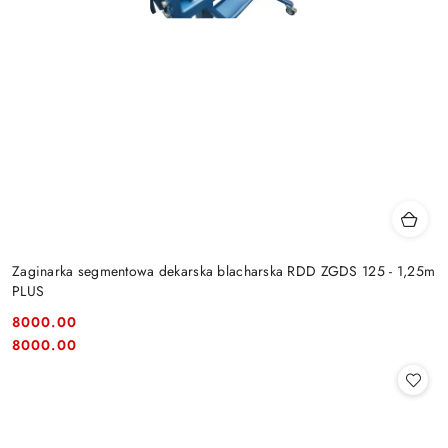
Zaginarka segmentowa dekarska blacharska RDD ZGDS 125 - 1,25m
PLUS
8000.00
Cena:
Cena:
8000.00