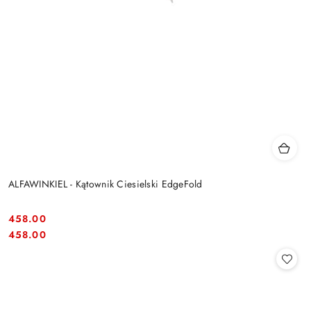
ALFAWINKIEL - Kątownik Ciesielski EdgeFold
458.00
Cena:
Cena:
458.00