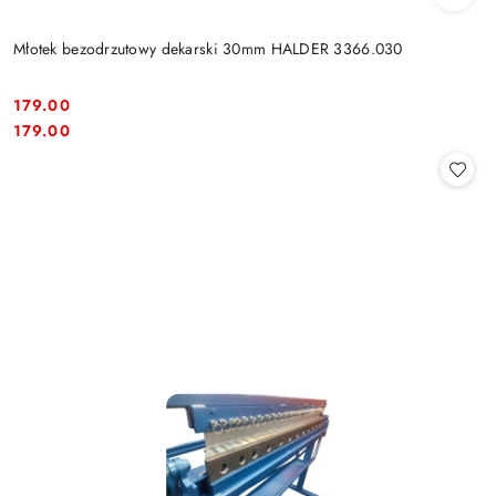
Młotek bezodrzutowy dekarski 30mm HALDER 3366.030
179.00
Cena:
Cena:
179.00