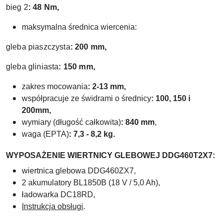
bieg 2
:
48 Nm,
maksymalna średnica wiercenia:
gleba piaszczysta
:
200 mm,
gleba gliniasta
:
150 mm,
zakres mocowania
: 2-13 mm,
współpracuje ze świdrami o średnicy
: 100, 150 i
200mm,
wymiary (długość całkowita)
: 840 mm
,
waga (EPTA)
: 7,3 - 8,2 kg.
WYPOSAŻENIE WIERTNICY GLEBOWEJ DDG460T2X7
:
wiertnica glebowa DDG460ZX7,
2 akumulatory BL1850B (18 V / 5,0 Ah),
ładowarka DC18RD,
Instrukcja obsługi
.