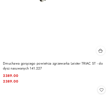
Dmuchawa gorącego powietrza zgrzewarka Leister TRIAC ST - do
dysz nasuwanych 141.227
2389.00
Cena:
Cena:
2389.00