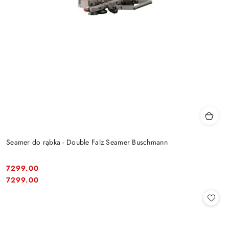
Seamer do rąbka - Double Falz Seamer Buschmann
7299.00
Cena:
Cena:
7299.00