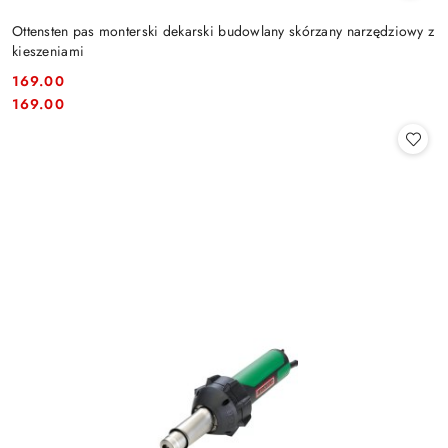
Ottensten pas monterski dekarski budowlany skórzany narzędziowy z
kieszeniami
169.00
Cena:
Cena:
169.00