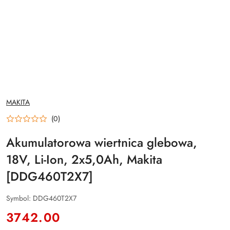
NAZWA
MAKITA
PRODUCENTA:
(0)
Akumulatorowa wiertnica glebowa,
18V, Li-Ion, 2x5,0Ah, Makita
[DDG460T2X7]
Symbol:
DDG460T2X7
cena:
3742.00