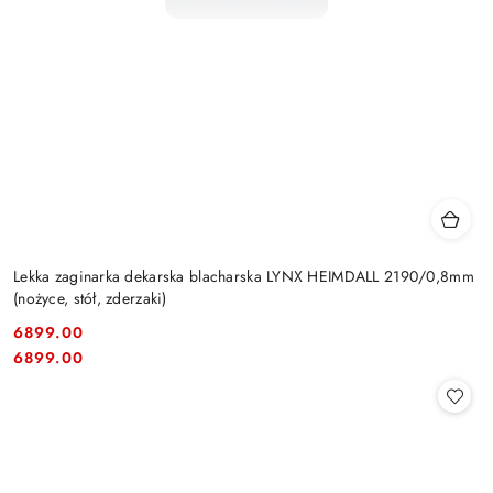
Lekka zaginarka dekarska blacharska LYNX HEIMDALL 2190/0,8mm
(nożyce, stół, zderzaki)
6899.00
Cena:
Cena:
6899.00