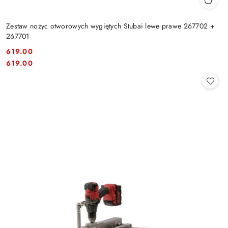
Zestaw nożyc otworowych wygiętych Stubai lewe prawe 267702 +
267701
619.00
Cena:
Cena:
619.00