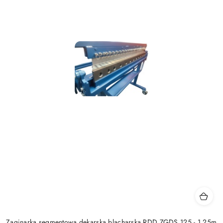
Zaginarka segmentowa dekarska blacharska RDD ZGDS 125 - 1,25m