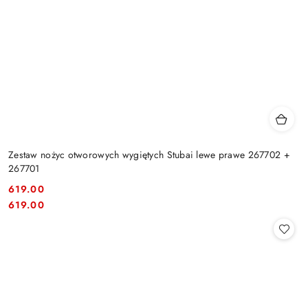
Zestaw nożyc otworowych wygiętych Stubai lewe prawe 267702 +
267701
619.00
Cena:
Cena:
619.00