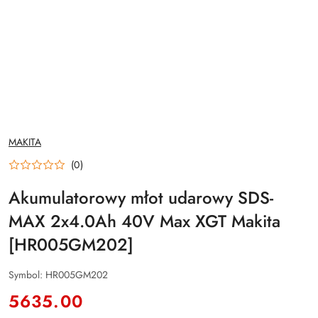
NAZWA
MAKITA
PRODUCENTA:
(0)
Akumulatorowy młot udarowy SDS-
MAX 2x4.0Ah 40V Max XGT Makita
[HR005GM202]
Symbol:
HR005GM202
cena:
5635.00