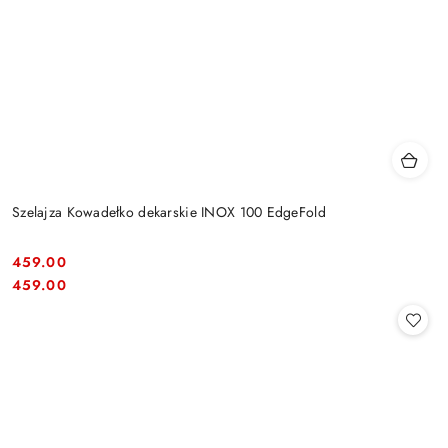
Szelajza Kowadełko dekarskie INOX 100 EdgeFold
459.00
Cena:
Cena:
459.00