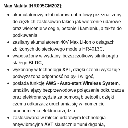
Max Makita [HR005GM202]:
akumulatorowy
m
łot udarowo-obrotowy przeznaczony
do ciężkich zastosowań takich jak wiercenie udarowe
oraz wiercenie w cegle, betonie i kamieniu, a także do
podkuwania,
zasilany akumulatorem 40V Max Li-Ion o osiągach
zbliżonych do sieciowego modelu
HR4013C
,
wyposażony w wydajny, bezszczotkowy silnik prądu
stałego
BLDC,
wykonany w technologii
XPT,
dzięki czemu wykazuje
podwyższoną odporność na pył i wilgoć,
posiada funkcję
AWS - Auto-start Wireless System,
umożliwiający bezprzewodowe połączenie odkurzacza
oraz elektronarzędzia za pomocą bluetooth, dzięki
czemu odkurzacz uruchamia się w momencie
uruchomienia elektronarzędzia,
zastosowana w młocie udarowym technologia
antywibracyjna
AVT
skutecznie tłumi drgania,