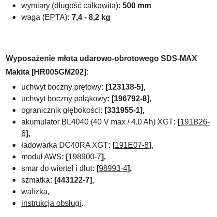
wymiary (długość całkowita)
: 500 mm
waga (EPTA)
:
7,4 - 8,2 kg
Wyposażenie
m
łota udarowo-obrotowego
SDS-MAX
Makita [HR005GM202]:
uchwyt boczny prętowy
: [123138-5],
uchwyt boczny pałąkowy
: [196792-8],
ogranicznik głębokości
: [331955-1],
akumulator BL4040 (40 V max / 4,0 Ah) XGT
: [
191B26-
6
],
ładowarka DC40RA XGT
: [
191E07-8
],
moduł AWS
: [
198900-7
],
smar do wierteł i dłut
: [
98993-4
],
szmatka
: [443122-7],
walizka,
instrukcja obsługi
.