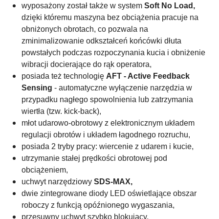
wyposażony został także w system
Soft No Load,
dzięki któremu maszyna bez obciążenia pracuje na
obniżonych obrotach, co pozwala na
zminimalizowanie odkształceń końcówki dłuta
powstałych podczas rozpoczynania kucia i obniżenie
wibracji docierające do rąk operatora,
posiada też t
echnologię
AFT - Active Feedback
Sensing
- automatyczne wyłączenie narzędzia w
przypadku nagłego spowolnienia lub zatrzymania
wiertła (tzw. kick-back),
młot udarowo-obrotowy z elektronicznym układem
regulacji obrotów i układem łagodnego rozruchu,
posiada 2 tryby pracy: wiercenie z udarem i kucie,
utrzymanie stałej prędkości obrotowej pod
obciążeniem,
uchwyt narzędziowy
SDS-MAX,
dwie zintegrowane diody LED oświetlające obszar
roboczy z funkcją opóźnionego wygaszania,
przesuwny uchwyt szybko blokujący,