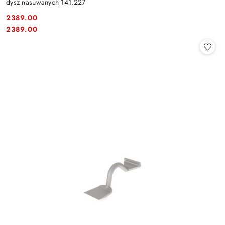
dysz nasuwanych 141.227
2389.00
Cena:
Cena:
2389.00