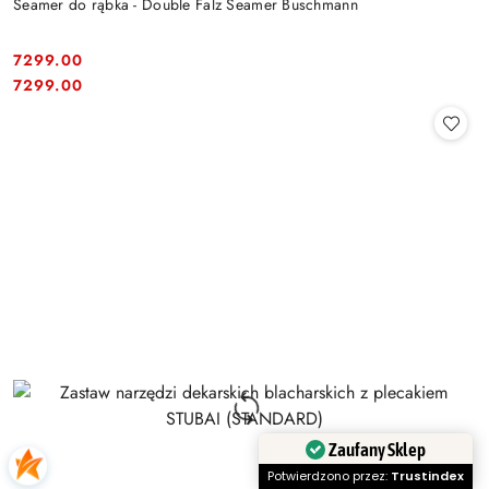
Seamer do rąbka - Double Falz Seamer Buschmann
7299.00
Cena:
Cena:
7299.00
Zaufany Sklep
Potwierdzono przez:
Trustindex