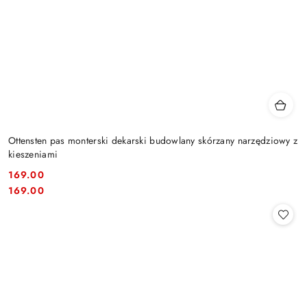
Ottensten pas monterski dekarski budowlany skórzany narzędziowy z
kieszeniami
169.00
Cena:
Cena:
169.00