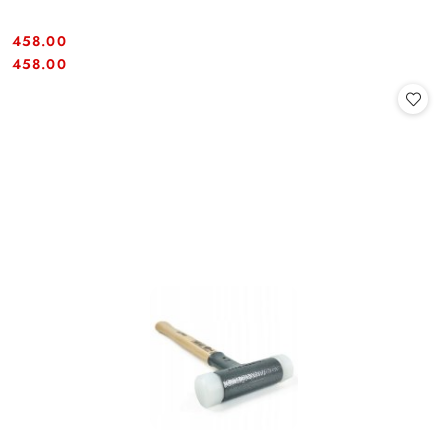
458.00
Cena:
Cena:
458.00