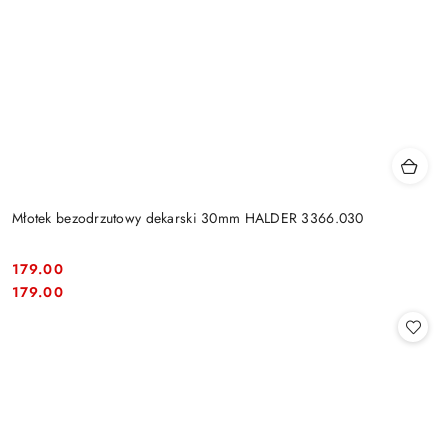
Młotek bezodrzutowy dekarski 30mm HALDER 3366.030
179.00
Cena:
Cena:
179.00