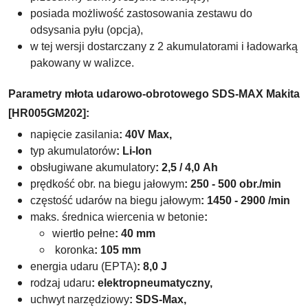
posiada możliwość zastosowania zestawu do
odsysania pyłu (opcja),
w tej wersji dostarczany z
2 akumulatorami i ładowarką
pakowany w walizce
.
Parametry
m
łota udarowo-obrotowego
SDS-MAX Makita
[HR005GM202]:
napięcie zasilania
:
40V Max,
typ akumulatorów
:
Li-Ion
obsługiwane akumulatory
:
2,5 / 4,0
Ah
prędkość obr. na biegu jałowym
: 250 - 500 obr./min
częstość udarów na biegu jałowym
: 1450 - 2900 /min
maks. średnica wiercenia w betonie
:
wiertło pełne
:
40 mm
koronka
: 105 mm
energia udaru (EPTA)
: 8,0 J
rodzaj udaru
:
elektropneumatyczny,
uchwyt narzędziowy
:
SDS-Max,