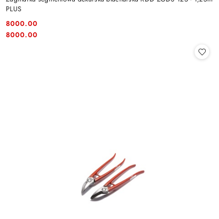
PLUS
8000.00
Cena:
Cena:
8000.00