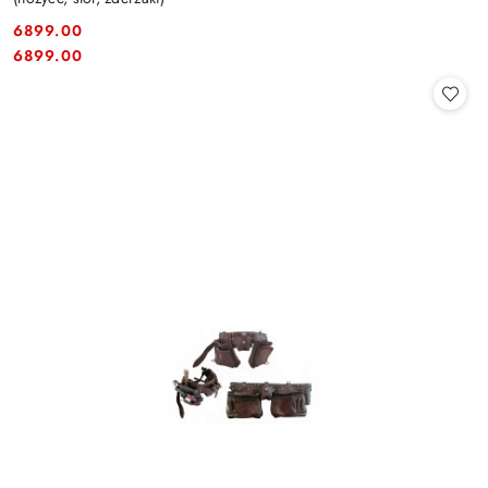
6899.00
Cena:
Cena:
6899.00