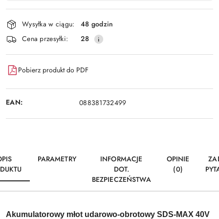
Wyślij
płatność
i
Wysyłka w ciągu:
48 godzin
dostawa
Cena przesyłki:
28
Pobierz produkt do PDF
EAN:
088381732499
OPIS
PARAMETRY
INFORMACJE
OPINIE
ZA
DUKTU
DOT.
(0)
PYT
BEZPIECZEŃSTWA
Akumulatorowy
m
łot udarowo-obrotowy
SDS-MAX 40V