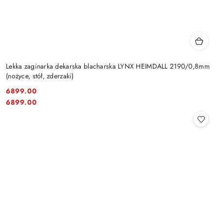
Lekka zaginarka dekarska blacharska LYNX HEIMDALL 2190/0,8mm
(nożyce, stół, zderzaki)
6899.00
Cena:
Cena:
6899.00