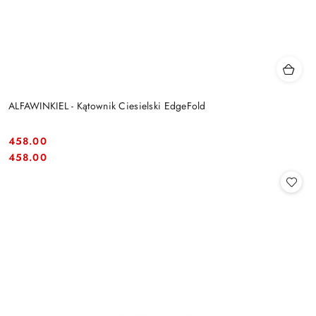
ALFAWINKIEL - Kątownik Ciesielski EdgeFold
458.00
Cena:
Cena:
458.00