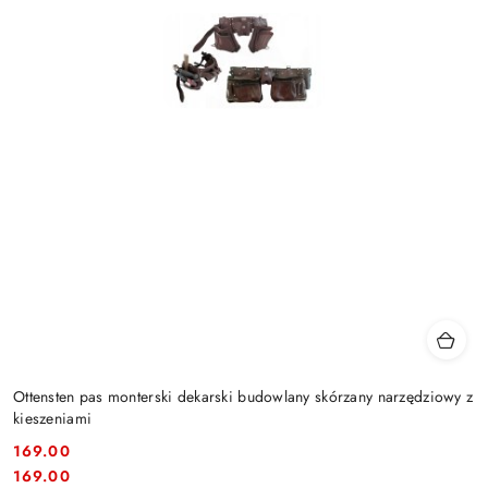
Ottensten pas monterski dekarski budowlany skórzany narzędziowy z
kieszeniami
169.00
Cena:
Cena:
169.00