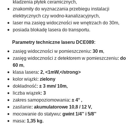
kładzenia płytek ceramicznych,
znakomity do wyznaczania przebiegu instalacji
elektrycznych czy wodno-kanalizacyjnych,
laser ma zasięg widoczności we wnętrzach do 30m,
posiada blokadę lasera do transportu.
Parametry techniczne laseru DCE089:
zasięg widoczności w pomieszczeniu
: 30 m
,
zasięg widoczności z detektorem w pomieszczeniu
: do
60 m
,
klasa lasera
: 2, <1mW,</strong>
kolor wiązki
: zielony
dokładność
: ± 3 mm/ 10m,
liczba wiązek
: 3
zakres samopoziomowania
: ± 4° ,
zasilanie
: akumulatorowe 10,8 / 12 V,
mocowanie do statywu
: gwint 1/4'' i 5/8''
masa
: 1,35 kg.