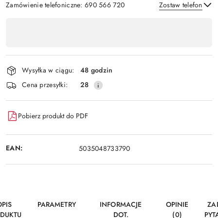
Zamówienie telefoniczne: 690 566 720
Zostaw telefon
Dostępność
,
Wyślij
płatność
i
Wysyłka w ciągu:
48 godzin
dostawa
Cena przesyłki:
28
Pobierz produkt do PDF
EAN:
5035048733790
OPIS
PARAMETRY
INFORMACJE
OPINIE
ZA
DUKTU
DOT.
(0)
PYT