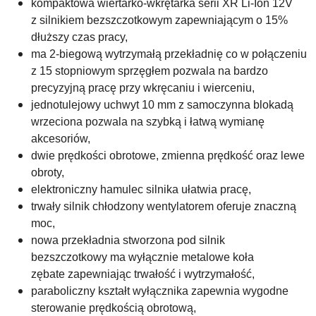
kompaktowa wiertarko-wkrętarka serii XR Li-Ion 12V
z silnikiem bezszczotkowym zapewniającym o 15%
dłuższy czas pracy,
ma 2-biegową wytrzymałą przekładnię co w połączeniu
z 15 stopniowym sprzęgłem pozwala na bardzo
precyzyjną pracę przy wkręcaniu i wierceniu,
jednotulejowy uchwyt 10 mm z samoczynna blokadą
wrzeciona pozwala na szybką i łatwą wymianę
akcesoriów,
dwie prędkości obrotowe, zmienna prędkość oraz lewe
obroty,
elektroniczny hamulec silnika ułatwia pracę,
trwały silnik chłodzony wentylatorem oferuje znaczną
moc,
nowa przekładnia stworzona pod silnik
bezszczotkowy ma wyłącznie metalowe koła
zębate zapewniając trwałość i wytrzymałość,
paraboliczny kształt wyłącznika zapewnia wygodne
sterowanie prędkością obrotową,