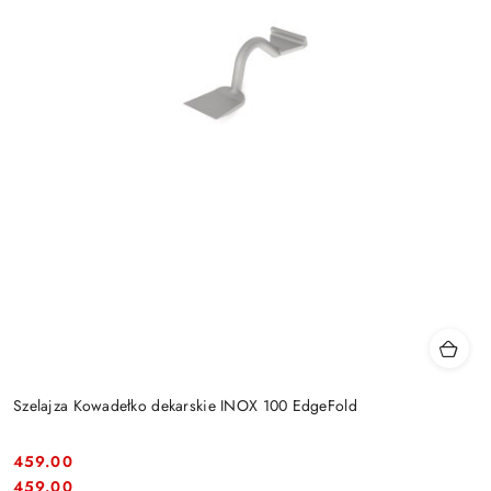
Szelajza Kowadełko dekarskie INOX 100 EdgeFold
459.00
Cena:
Cena:
459.00