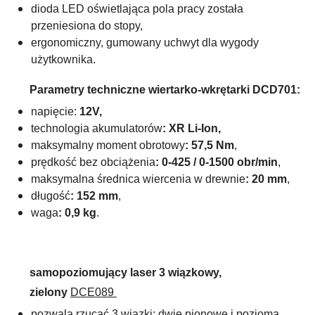
dioda LED oświetlająca pola pracy została
przeniesiona do stopy,
ergonomiczny, gumowany uchwyt dla wygody
użytkownika.
Parametry techniczne wiertarko-wkrętarki DCD701:
napięcie:
12V,
technologia akumulatorów
: XR Li-Ion,
maksymalny moment obrotowy
: 57,5 Nm
,
prędkość bez obciążenia
: 0-425 / 0-1500 obr/min
,
maksymalna średnica wiercenia w drewnie
: 20 mm
,
długość
: 152 mm
,
waga
: 0,9 kg
.
samopoziomujący laser 3 wiązkowy,
zielony
DCE089
pozwala rzucać 3 wiązki: dwie pionowe i poziomą