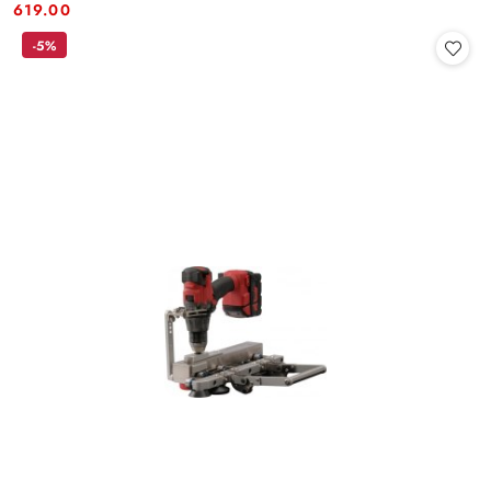
Cena:
Cena:
619.00
-5%