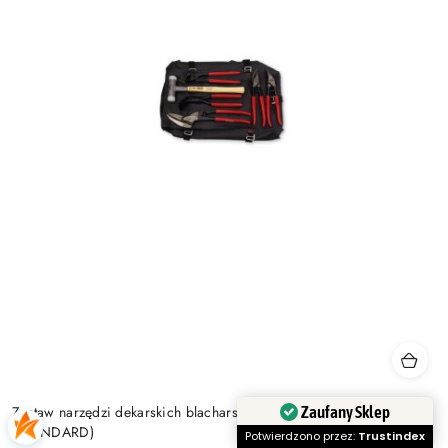
Zaufany Sklep
Zastaw narzędzi dekarskich blacharskich z plecakiem STUBAI
(STANDARD)
Potwierdzono przez:
Trustindex