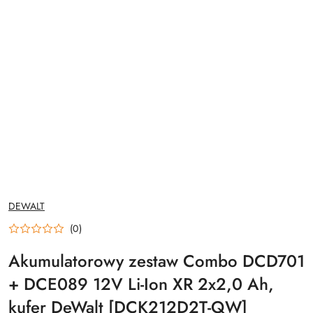
NAZWA
DEWALT
PRODUCENTA:
(0)
Akumulatorowy zestaw Combo DCD701
+ DCE089 12V Li-Ion XR 2x2,0 Ah,
kufer DeWalt [DCK212D2T-QW]