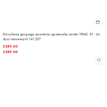
Dmuchawa gorącego powietrza zgrzewarka Leister TRIAC ST - do
dysz nasuwanych 141.227
2389.00
Cena:
Cena:
2389.00