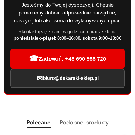
Jesteśmy do Twojej dyspozycji. Chętnie
pomożemy dobrać odpowiednie narzędzie,
maszynę lub akcesoria do wykonywanych prac.
Skontaktuj się z nami w godzinach pracy sklepu:
poniedziałek–piątek 8:00–16:00, sobota 9:00–13:00
☎
Zadzwoń: +48 690 566 720
✉
biuro@dekarski-sklep.pl
Produkty
Produkty
Polecane
Podobne produkty
Pomiń karuzelę produktów
o
o