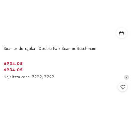
Seamer do rąbka - Double Falz Seamer Buschmann
6934.05
Cena
6934.05
Cena
promocyjna:
Najniższa
Najniższa cena:
7299
,
7299
promocyjna:
cena
z
30
dni
przed
obniżką