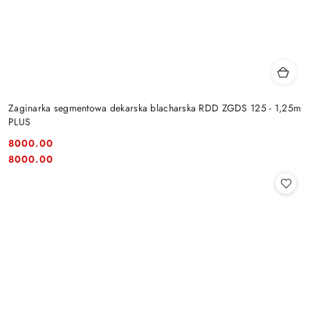
Zaginarka segmentowa dekarska blacharska RDD ZGDS 125 - 1,25m
PLUS
8000.00
Cena:
Cena:
8000.00