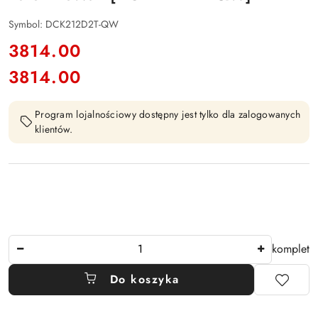
Symbol:
DCK212D2T-QW
cena:
3814.00
3814.00
Cena:
Program lojalnościowy dostępny jest tylko dla zalogowanych
klientów.
Ilość
komplet
Do koszyka