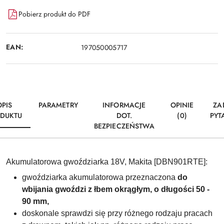
Pobierz produkt do PDF
EAN:
197050005717
OPIS
PARAMETRY
INFORMACJE
OPINIE
ZA
DUKTU
DOT.
(0)
PYT
BEZPIECZEŃSTWA
Akumulatorowa gwoździarka 18V, Makita [DBN901RTE]:
gwoździarka akumulatorowa przeznaczona
do
wbijania gwoździ z łbem okrągłym, o długości 50 -
90 mm,
doskonale sprawdzi się przy różnego rodzaju pracach