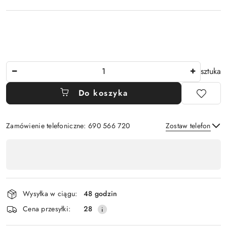
Ilość
sztuka
Do koszyka
Zamówienie telefoniczne: 690 566 720
Zostaw telefon
Dostępność
,
Wyślij
płatność
i
Wysyłka w ciągu:
48 godzin
dostawa
Cena przesyłki:
28