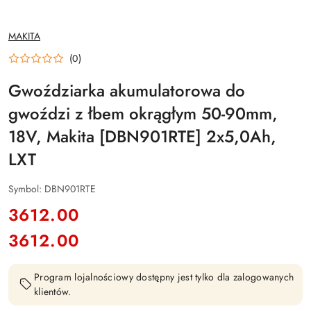
NAZWA
MAKITA
PRODUCENTA:
(0)
Gwoździarka akumulatorowa do
gwoździ z łbem okrągłym 50-90mm,
18V, Makita [DBN901RTE] 2x5,0Ah,
LXT
Symbol:
DBN901RTE
cena:
3612.00
3612.00
Cena:
Program lojalnościowy dostępny jest tylko dla zalogowanych
klientów.