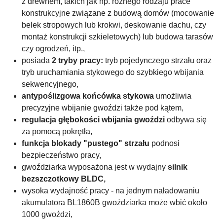
z drewnem, takich jak np. różnego rodzaju prace
konstrukcyjne związane z budową domów (mocowanie
belek stropowych lub krokwi, deskowanie dachu, czy
montaż konstrukcji szkieletowych) lub budowa tarasów
czy ogrodzeń, itp.,
posiada
2 tryby pracy:
tryb pojedynczego strzału oraz
tryb uruchamiania stykowego do szybkiego wbijania
sekwencyjnego,
antypoślizgowa końcówka stykowa
umożliwia
precyzyjne wbijanie gwoździ także pod kątem,
regulacja głębokości wbijania gwoździ
odbywa się
za pomocą pokrętła,
funkcja blokady "pustego" strzału
podnosi
bezpieczeństwo pracy,
gwoździarka wyposażona jest w wydajny
silnik
bezszczotkowy BLDC,
wysoka wydajność pracy - na jednym naładowaniu
akumulatora BL1860B gwoździarka może wbić około
1000 gwoździ,