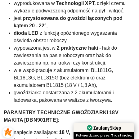
wyprodukowana w
Technologii XPT,
dzięki czemu
wykazuje podwyższoną odporność na pył i wilgoć,
jest
przystosowana do gwoździ łączonych pod
kątem 20 - 22°,
dioda LED
z funkcją opóźnionego wygaszania
oświetla obszar roboczy,
wyposażona jest w
2 praktyczne haki
- hak do
zawieszania na pasie roboczym oraz hak do
zawieszenia np. na krokwi czy konstrukcji,
wie współpracuje z akumulatorami BL1811G,
BL1813G, BL1815G (bez elektroniki) oraz
akumulatorem BL1815 (18 V / 1,3 Ah),
gwoździarka dostarczana z 2 akumulatorami i
ładowarką, pakowana w walizce z tworzywa.
PARAMETRY TECHNICZNE GWOŹDZIARKI 18V
MAKITA [DBN901RTE]:
Zaufany Sklep
napięcie zasilające
: 18 V,
Potwierdzono przez:
Trustindex