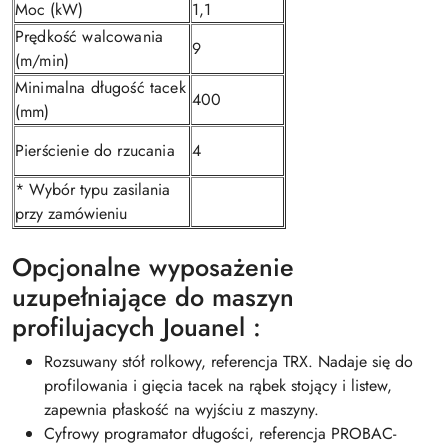
Moc (kW)
1,1
Prędkość walcowania
9
(m/min)
Minimalna długość tacek
400
(mm)
Pierścienie do rzucania
4
* Wybór typu zasilania
przy zamówieniu
Opcjonalne wyposażenie
uzupełniające do maszyn
profilujacych Jouanel :
Rozsuwany stół rolkowy, referencja TRX. Nadaje się do
profilowania i gięcia tacek na rąbek stojący i listew,
zapewnia płaskość na wyjściu z maszyny.
Cyfrowy programator długości, referencja PROBAC-