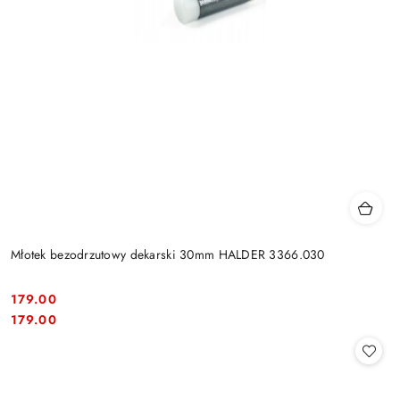
Młotek bezodrzutowy dekarski 30mm HALDER 3366.030
179.00
Cena:
Cena:
179.00