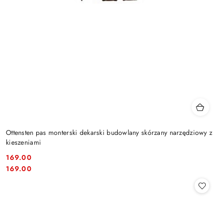
Ottensten pas monterski dekarski budowlany skórzany narzędziowy z
kieszeniami
169.00
Cena:
Cena:
169.00