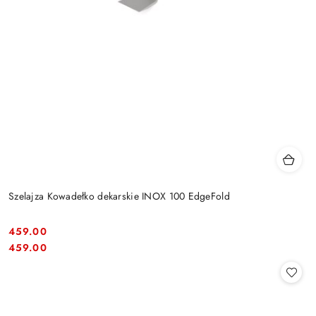
Szelajza Kowadełko dekarskie INOX 100 EdgeFold
459.00
Cena:
Cena:
459.00