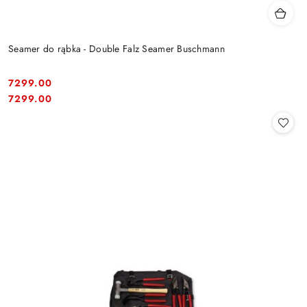
Seamer do rąbka - Double Falz Seamer Buschmann
7299.00
Cena:
Cena:
7299.00