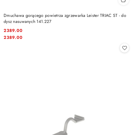
Dmuchawa gorącego powietrza zgrzewarka Leister TRIAC ST - do
dysz nasuwanych 141.227
2389.00
Cena:
Cena:
2389.00