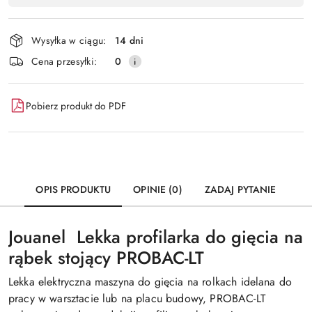
Wyślij
płatność
i
Wysyłka w ciągu:
14 dni
dostawa
Cena przesyłki:
0
Pobierz produkt do PDF
OPIS PRODUKTU
OPINIE (0)
ZADAJ PYTANIE
Jouanel Lekka profilarka do gięcia na
rąbek stojący PROBAC-LT
Lekka elektryczna maszyna do gięcia na rolkach idelana do
pracy w warsztacie lub na placu budowy, PROBAC-LT