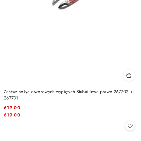
Zestaw nożyc otworowych wygiętych Stubai lewe prawe 267702 +
267701
619.00
Cena:
Cena:
619.00