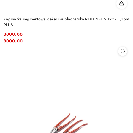
Zaginarka segmentowa dekarska blacharska RDD ZGDS 125 - 1,25m
PLUS
8000.00
Cena:
Cena:
8000.00