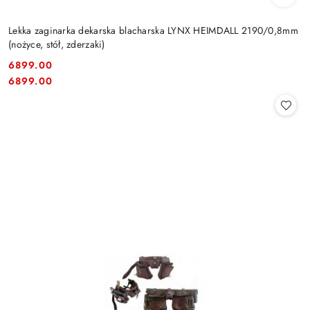
Lekka zaginarka dekarska blacharska LYNX HEIMDALL 2190/0,8mm
(nożyce, stół, zderzaki)
6899.00
Cena:
Cena:
6899.00