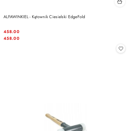
ALFAWINKIEL - Kątownik Ciesielski EdgeFold
458.00
Cena:
Cena:
458.00