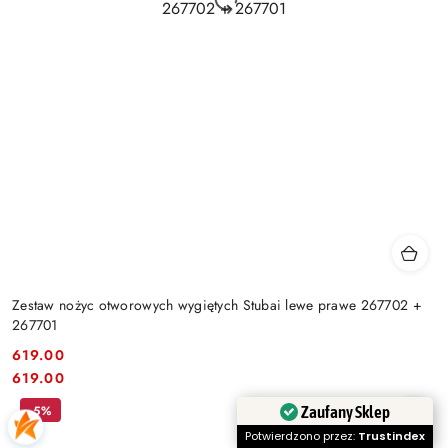
Zestaw nożyc otworowych wygiętych Stubai lewe prawe 267702 +
267701
619.00
Cena:
Cena:
619.00
Zaufany Sklep
-5%
Potwierdzono przez:
Trustindex