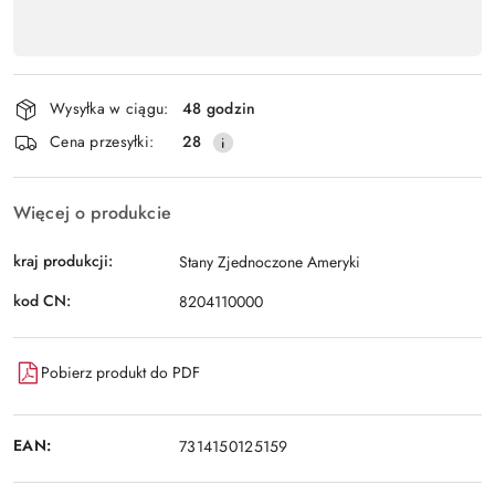
Dostępność
,
Wyślij
płatność
i
Wysyłka w ciągu:
48 godzin
dostawa
Cena przesyłki:
28
Więcej o produkcie
kraj produkcji:
Stany Zjednoczone Ameryki
kod CN:
8204110000
Pobierz produkt do PDF
EAN:
7314150125159