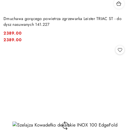
Dmuchawa gorącego powietrza zgrzewarka Leister TRIAC ST - do
dysz nasuwanych 141.227
2389.00
Cena:
Cena:
2389.00