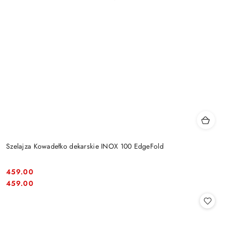
Szelajza Kowadełko dekarskie INOX 100 EdgeFold
459.00
Cena:
Cena:
459.00