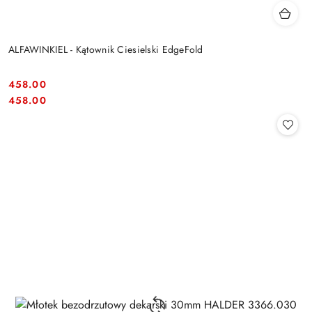
ALFAWINKIEL - Kątownik Ciesielski EdgeFold
458.00
Cena:
Cena:
458.00