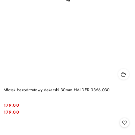
Młotek bezodrzutowy dekarski 30mm HALDER 3366.030
179.00
Cena:
Cena:
179.00