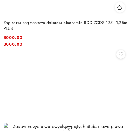
Zaginarka segmentowa dekarska blacharska RDD ZGDS 125 - 1,25m
PLUS
8000.00
Cena:
Cena:
8000.00