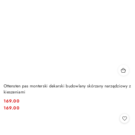
Ottensten pas monterski dekarski budowlany skórzany narzędziowy z
kieszeniami
169.00
Cena:
Cena:
169.00