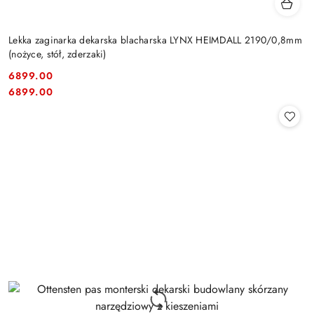
Lekka zaginarka dekarska blacharska LYNX HEIMDALL 2190/0,8mm
(nożyce, stół, zderzaki)
6899.00
Cena:
Cena:
6899.00