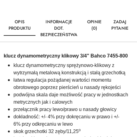
OPIS
INFORMACJE
OPINIE
ZADAJ
PRODUKTU
DOT.
(0)
PYTANIE
BEZPIECZEŃSTWA
klucz dynamometryczny klikowy 3/4" Bahco 7455-800
klucz dynamometryczny sprężynowo-klikowy z
wytrzymałą metalową konstrukcją i stałą grzechotką
łatwa regulacja pożądanej wartości momentu
obrotowego poprzez pierścień u nasady rękojeści
podwójna skala daje możliwość pracy w jednostkach
metrycznych jak i calowych
przełącznik pracy lewo/prawo u nasady głowicy
dokładność: +/- 4% przy dokręcaniu w prawo i +/-
6% przy odkręcaniu w lewo
o
skok grzechotki 32 zęby/11,25