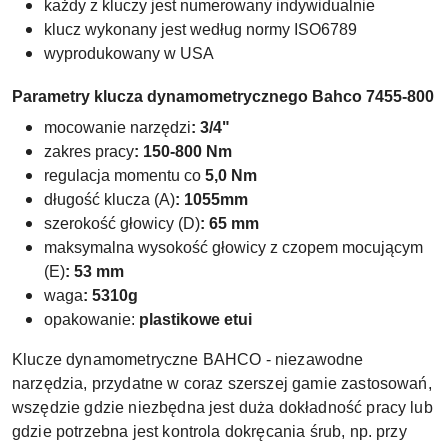
każdy z kluczy jest numerowany indywidualnie
klucz wykonany jest według normy ISO6789
wyprodukowany w USA
Parametry klucza dynamometrycznego Bahco 7455-800
mocowanie narzędzi
: 3/4"
zakres pracy
: 150-800 Nm
regulacja momentu co
5,0 Nm
długość klucza (A)
: 1055mm
szerokość głowicy (D)
: 65 mm
maksymalna wysokość głowicy z czopem mocującym
(E)
: 53 mm
waga
: 5310g
opakowanie:
plastikowe etui
Klucze dynamometryczne BAHCO - niezawodne
narzędzia, przydatne w coraz szerszej gamie zastosowań,
wszędzie gdzie niezbędna jest duża dokładność pracy lub
gdzie potrzebna jest kontrola dokręcania śrub, np. przy