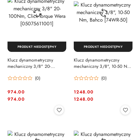
PRODUKT NIEDOSTĘPNY
PRODUKT NIEDOSTĘPNY
Klucz dynamometryczny
Klucz dynamometryczny
mechaniczny 3/8" 20-
mechaniczny 3/8", 10-50 Nm,
100Nm, Click-Torque Wera
Bahco [74WR-50]
(0)
(0)
[05075611001]
974.00
1248.00
Cena:
Cena:
Cena:
Cena:
974.00
1248.00