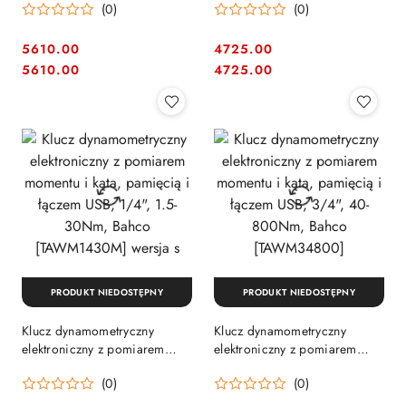
(0)
(0)
łączem USB, 1/2", 17-340Nm,
łączem USB, 1/4", 0.6-12Nm,
Bahco [TAWM12340]
Bahco [TAWM1412M] wersja s
5610.00
4725.00
Cena:
Cena:
Cena:
Cena:
5610.00
4725.00
PRODUKT NIEDOSTĘPNY
PRODUKT NIEDOSTĘPNY
Klucz dynamometryczny
Klucz dynamometryczny
elektroniczny z pomiarem
elektroniczny z pomiarem
momentu i kąta, pamięcią i
momentu i kąta, pamięcią i
(0)
(0)
łączem USB, 1/4", 1.5-30Nm,
łączem USB, 3/4", 40-
Bahco [TAWM1430M] wersja
800Nm, Bahco