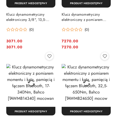
PRODUKT NIEDOSTĘPNY
PRODUKT NIEDOSTĘPNY
Klucz dynamometryczny
Klucz dynamometryczny
elektroniczny 3/8", 13,5-
elektroniczny z pomiarem
135Nm, z 2-kierunkową
momentu i kąta, Bluetooth,
(0)
(0)
wymienną głowicą, Bahco
1,5-30Nm [TAWMB930M]
[IZO-D-135]
3071.00
7270.00
Cena:
Cena:
Cena:
Cena:
3071.00
7270.00
PRODUKT NIEDOSTĘPNY
PRODUKT NIEDOSTĘPNY