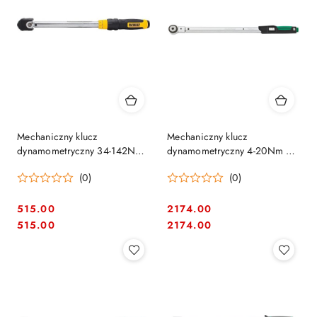
Mechaniczny klucz
Mechaniczny klucz
dynamometryczny 34-142Nm,
dynamometryczny 4-20Nm na
na kwadrat 3/8" DeWalt
końcówki wtykowe 9x12mm +
(0)
(0)
[DWMT75463-0]
grzechotka na kwadrat 1/4"
STAHLWILLE [PR-50181102]
Manosk
515.00
2174.00
Cena:
Cena:
Cena:
Cena:
515.00
2174.00