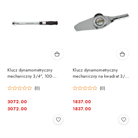
Klucz dynamometryczny
Klucz dynamometryczny
mechaniczny 3/4", 100-
mechaniczny na kwadrat 3/8"
500Nm Bahco [7445-500]
zegarowy, zakres pracy 14-70
(0)
(0)
Nm, Bahco [7454-70A]
3072.00
1837.00
Cena:
Cena:
Cena:
Cena:
3072.00
1837.00