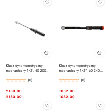
Klucz dynamometryczny
Klucz dynamometryczny
mechaniczny 1/2', 40-200
mechaniczny 1/2", 60-340
Nm, Facom [S.209A200]
Nm, Bahco [74WR-340]
(0)
(0)
2180.00
1082.00
Cena:
Cena:
Cena:
Cena:
2180.00
1082.00