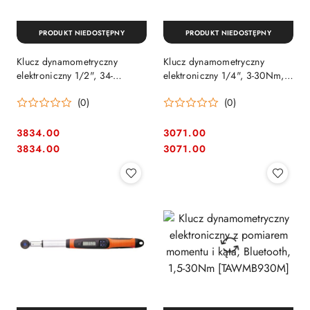
PRODUKT NIEDOSTĘPNY
PRODUKT NIEDOSTĘPNY
Klucz dynamometryczny
Klucz dynamometryczny
elektroniczny 1/2", 34-
elektroniczny 1/4", 3-30Nm, z
340Nm, z 2-kierunkową
2-kierunkową wymienną
(0)
(0)
wymienną głowicą, Bahco
głowicą, Bahco [IZO-D-30]
[IZO-D-340]
3834.00
3071.00
Cena:
Cena:
Cena:
Cena:
3834.00
3071.00