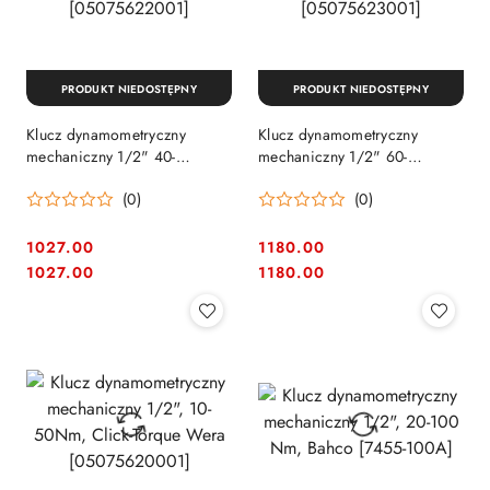
PRODUKT NIEDOSTĘPNY
PRODUKT NIEDOSTĘPNY
Klucz dynamometryczny
Klucz dynamometryczny
mechaniczny 1/2" 40-
mechaniczny 1/2" 60-
200Nm,Click-Torque Wera
300Nm, Click-Torque Wera
(0)
(0)
[05075622001]
[05075623001]
1027.00
1180.00
Cena:
Cena:
Cena:
Cena:
1027.00
1180.00