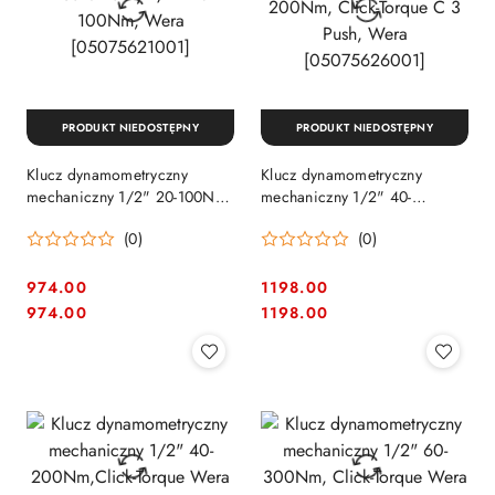
PRODUKT NIEDOSTĘPNY
PRODUKT NIEDOSTĘPNY
Klucz dynamometryczny
Klucz dynamometryczny
mechaniczny 1/2" 20-100Nm,
mechaniczny 1/2" 40-
Wera [05075621001]
200Nm, Click-Torque C 3
(0)
(0)
Push, Wera [05075626001]
974.00
1198.00
Cena:
Cena:
Cena:
Cena:
974.00
1198.00