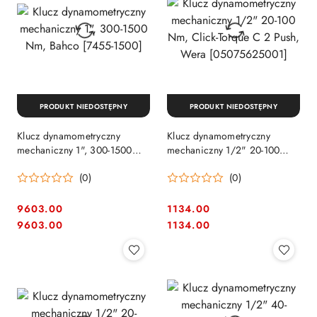
PRODUKT NIEDOSTĘPNY
PRODUKT NIEDOSTĘPNY
Klucz dynamometryczny
Klucz dynamometryczny
mechaniczny 1", 300-1500
mechaniczny 1/2" 20-100
Nm, Bahco [7455-1500]
Nm, Click-Torque C 2 Push,
(0)
(0)
Wera [05075625001]
9603.00
1134.00
Cena:
Cena:
Cena:
Cena:
9603.00
1134.00