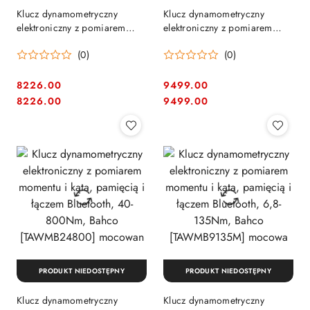
Klucz dynamometryczny
Klucz dynamometryczny
elektroniczny z pomiarem
elektroniczny z pomiarem
momentu i kąta, pamięcią i
momentu i kąta, pamięcią i
(0)
(0)
łączem Bluetooth, 17-340Nm,
łączem Bluetooth, 32,5-
Bahco [TAWMB14340]
650Nm, Bahco
mocowan
[TAWMB24650] mocow
8226.00
9499.00
Cena:
Cena:
Cena:
Cena:
8226.00
9499.00
PRODUKT NIEDOSTĘPNY
PRODUKT NIEDOSTĘPNY
Klucz dynamometryczny
Klucz dynamometryczny