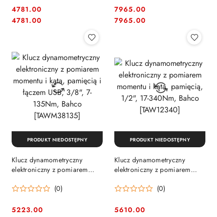
s
[TAWM34800]
4781.00
7965.00
Cena:
Cena:
Cena:
Cena:
4781.00
7965.00
PRODUKT NIEDOSTĘPNY
PRODUKT NIEDOSTĘPNY
Klucz dynamometryczny
Klucz dynamometryczny
elektroniczny z pomiarem
elektroniczny z pomiarem
momentu i kąta, pamięcią i
momentu i kąta, pamięcią,
(0)
(0)
łączem USB, 3/8", 7-135Nm,
1/2", 17-340Nm, Bahco
Bahco [TAWM38135]
[TAW12340]
5223.00
5610.00