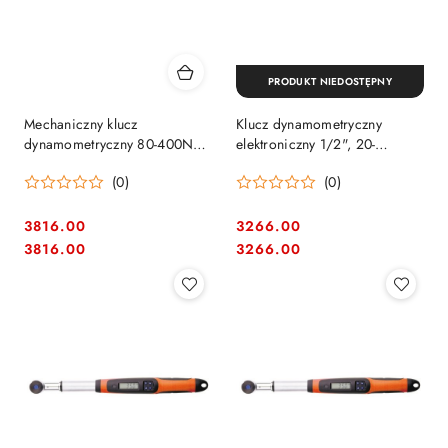
PRODUKT NIEDOSTĘPNY
Mechaniczny klucz
Klucz dynamometryczny
dynamometryczny 80-400Nm
elektroniczny 1/2", 20-
na końcówki wtykowe
200Nm, z 2-kierunkową
(0)
(0)
14x18mm + grzechotka na
wymienną głowicą, Bahco
kwadrat 3/4" STAHLWILLE
[IZO-D-200]
[PR-50181040] Man
3816.00
3266.00
Cena:
Cena:
Cena:
Cena:
3816.00
3266.00