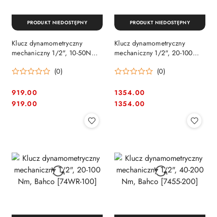
PRODUKT NIEDOSTĘPNY
PRODUKT NIEDOSTĘPNY
Klucz dynamometryczny
Klucz dynamometryczny
mechaniczny 1/2", 10-50Nm,
mechaniczny 1/2", 20-100
Click-Torque Wera
Nm, Bahco [7455-100A]
(0)
(0)
[05075620001]
919.00
1354.00
Cena:
Cena:
Cena:
Cena:
919.00
1354.00