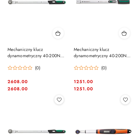
Mechaniczny klucz
Mechaniczny klucz
dynamometryczny 40-200Nm
dynamometryczny 40-200Nm
na końcówki wtykowe
na końcówki wtykowe
(0)
(0)
14x18mm + grzechotka na
14x18mm STAHLWILLE
kwadrat 1/2" STAHLWILLE
[50184020] Manoskop
[PR-50181020] Man
730/20 QUICK
2608.00
1251.00
Cena:
Cena:
Cena:
Cena:
2608.00
1251.00