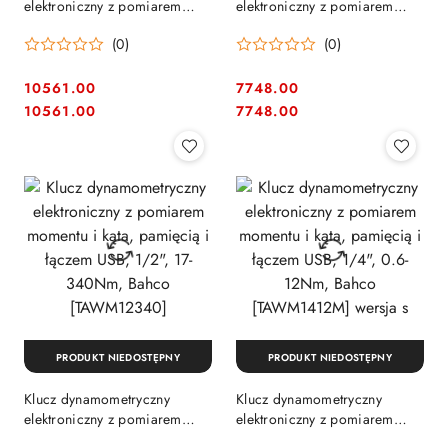
elektroniczny z pomiarem
elektroniczny z pomiarem
momentu i kąta, pamięcią i
momentu i kąta, pamięcią i
(0)
(0)
łączem Bluetooth, 40-800Nm,
łączem Bluetooth, 6,8-135Nm,
Bahco [TAWMB24800]
Bahco [TAWMB9135M]
mocowan
mocowa
10561.00
7748.00
Cena:
Cena:
Cena:
Cena:
10561.00
7748.00
PRODUKT NIEDOSTĘPNY
PRODUKT NIEDOSTĘPNY
Klucz dynamometryczny
Klucz dynamometryczny
elektroniczny z pomiarem
elektroniczny z pomiarem
momentu i kąta, pamięcią i
momentu i kąta, pamięcią i