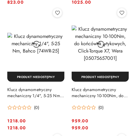
Cena:
Cena:
Cena:
Cena:
823.00
1025.00
PRODUKT NIEDOSTĘPNY
PRODUKT NIEDOSTĘPNY
Klucz dynamometryczny
Klucz dynamometryczny
mechaniczny 1/4", 5-25 Nm,
mechaniczny 10-100Nm, do
Bahco [74WR-25]
końcówek wtykowych, Click-
(0)
(0)
Torque X7, Wera
[05075657001]
1218.00
959.00
Cena:
Cena:
Cena:
Cena:
1218.00
959.00