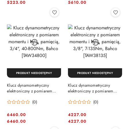
Cena:
Cena:
Cena:
Cena:
5223.00
5610.00
PRODUKT NIEDOSTĘPNY
PRODUKT NIEDOSTĘPNY
Klucz dynamometryczny
Klucz dynamometryczny
elektroniczny z pomiarem
elektroniczny z pomiarem
momentu i kąta, pamięcią,
momentu i kąta, pamięcią,
(0)
(0)
3/4", 40-800Nm, Bahco
3/8", 7-135Nm, Bahco
[TAW34800]
[TAW38135]
6460.00
4227.00
Cena:
Cena:
Cena:
Cena:
6460.00
4227.00