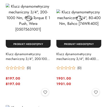
PRODUKT NIEDOSTĘPNY
PRODUKT NIEDOSTĘPNY
Klucz dynamometryczny
Klucz dynamometryczny
mechaniczny 3/4", 200-1000
mechaniczny 3/4", 80-400
Nm, Click-Torque E 1 Push,
Nm, Bahco [74WR-400]
(0)
(0)
Wera [05075631001]
8197.00
1901.00
Cena:
Cena:
Cena:
Cena:
8197.00
1901.00