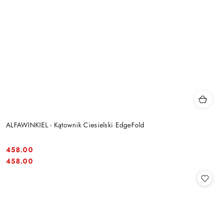
ALFAWINKIEL - Kątownik Ciesielski EdgeFold
458.00
Cena:
Cena:
458.00