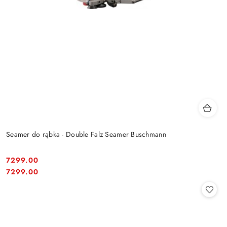
Seamer do rąbka - Double Falz Seamer Buschmann
7299.00
Cena:
Cena:
7299.00