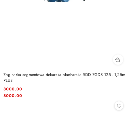
Zaginarka segmentowa dekarska blacharska RDD ZGDS 125 - 1,25m
PLUS
8000.00
Cena:
Cena:
8000.00