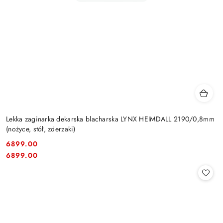
Lekka zaginarka dekarska blacharska LYNX HEIMDALL 2190/0,8mm
(nożyce, stół, zderzaki)
6899.00
Cena:
Cena:
6899.00