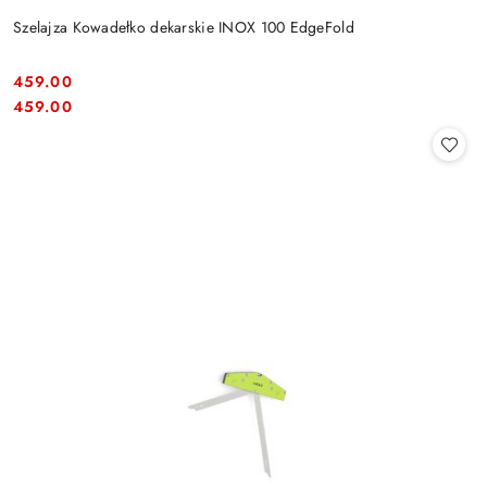
Szelajza Kowadełko dekarskie INOX 100 EdgeFold
459.00
Cena:
Cena:
459.00