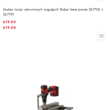
Zestaw nożyc otworowych wygiętych Stubai lewe prawe 267702 +
267701
619.00
Cena:
Cena:
619.00