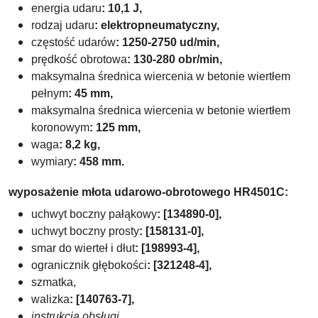
energia udaru
: 10,1 J,
rodzaj udaru
: elektropneumatyczny,
częstość udarów
: 1250-2750 ud/min,
prędkość obrotowa
: 130-280 obr/min,
maksymalna średnica wiercenia
w betonie wiertłem
pełnym
: 45 mm,
maksymalna średnica wiercenia
w betonie wiertłem
koronowym
: 125 mm,
waga
: 8,2 kg,
wymiary
: 458 mm.
wyposażenie młota udarowo-obrotowego HR4501C
:
uchwyt boczny pałąkowy
: [134890-0],
uchwyt boczny prosty
: [158131-0],
smar do wierteł i dłut
: [198993-4],
ogranicznik głębokości
: [321248-4],
szmatka,
walizka
: [140763-7],
instrukcja obsługi
.