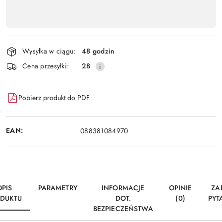
Dostępność
,
Wyślij
płatność
i
Wysyłka w ciągu:
48 godzin
dostawa
Cena przesyłki:
28
Pobierz produkt do PDF
EAN:
088381084970
OPIS
PARAMETRY
INFORMACJE
OPINIE
ZA
DUKTU
DOT.
(0)
PYT
BEZPIECZEŃSTWA