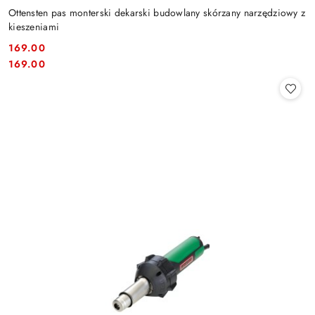
Ottensten pas monterski dekarski budowlany skórzany narzędziowy z
kieszeniami
169.00
Cena:
Cena:
169.00