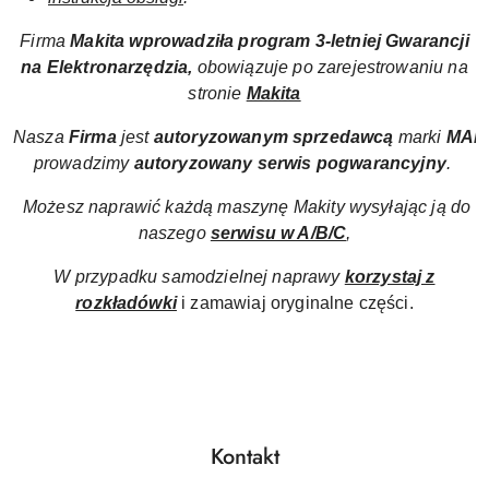
Firma
Makita wprowadziła
program
3-letniej Gwarancji
na Elektronarzędzia,
obowiązuje po zarejestrowaniu na
stronie
Makita
Nasza
Firma
jest
autoryzowanym sprzedawcą
marki
MAK
prowadzimy
autoryzowany
serwis pogwarancyjny
.
Możesz naprawić każdą maszynę Makity wysyłając ją do
naszego
serwisu w A/B/C
,
W przypadku samodzielnej naprawy
korzystaj z
rozkładówki
i zamawiaj oryginalne części.
Kontakt