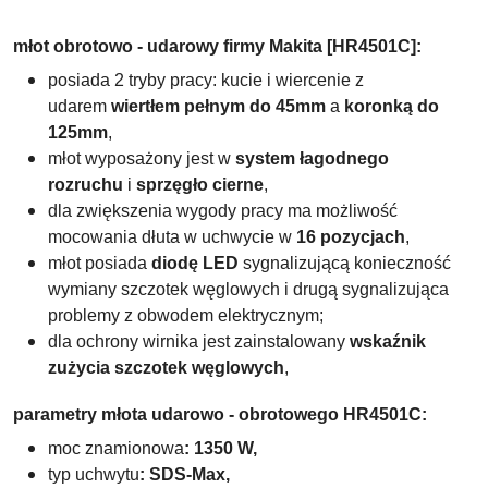
młot obrotowo - udarowy firmy Makita [HR4501C]:
posiada 2 tryby pracy: kucie i wiercenie z
udarem
wiertłem pełnym do 45mm
a
koronką do
125mm
,
młot w
yposażony jest w
system łagodnego
rozruchu
i
sprzęgło cierne
,
dla zwiększenia wygody pracy ma możliwość
mocowania dłuta w uchwycie w
16 pozycjach
,
młot posiada
diodę LED
sygnalizującą konieczność
wymiany szczotek węglowych i drugą sygnalizująca
problemy z obwodem elektrycznym;
dla ochrony wirnika jest zainstalowany
wskaźnik
zużycia szczotek węglowych
,
parametry młota udarowo - obrotowego
HR4501C
:
moc znamionowa
: 1350 W,
typ uchwytu
: SDS-Max,