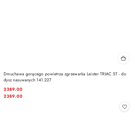
Dmuchawa gorącego powietrza zgrzewarka Leister TRIAC ST - do
dysz nasuwanych 141.227
2389.00
Cena:
Cena:
2389.00