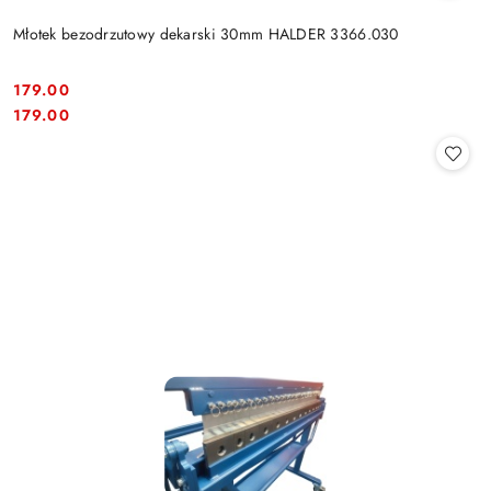
Młotek bezodrzutowy dekarski 30mm HALDER 3366.030
179.00
Cena:
Cena:
179.00