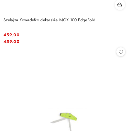
Szelajza Kowadełko dekarskie INOX 100 EdgeFold
459.00
Cena:
Cena:
459.00