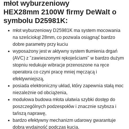
młot wyburzeniowy
HEX28mm 2100W firmy DeWalt o
symbolu D25981K:
młot wyburzeniowy D25981K ma system mocowania
na sześciokąt 28mm, co pozwala osiągnąć bardzo
dobre parametry przy kuciu
wyposażony jest w aktywny system tłumienia drgań
(AVC) z "zawieszonymi rękojeściami" w bardzo dużym
stopniu redukuje wibracje przenoszone na ręce
operatora co czyni pracę mniej męczącą i
efektywniejszą,
posiada elektroniczny układ, który zapewnia stałą moc
niezależnie od obciążenia,
modułowa budowa młota ułatwia szybki dostęp do
poszczególnych podzespołów i znacznie szybsza i
tańszą naprawę,
bardzo efektywny mechanizm udarowy gwarantuje
dobrą wydajność podczas kucia.