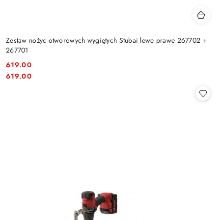
Zestaw nożyc otworowych wygiętych Stubai lewe prawe 267702 +
267701
619.00
Cena:
Cena:
619.00