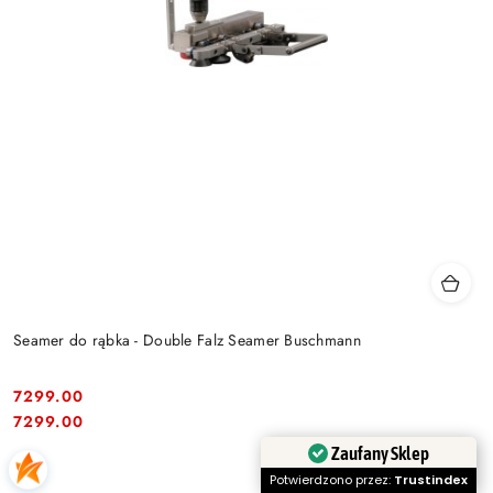
Seamer do rąbka - Double Falz Seamer Buschmann
7299.00
Cena:
Cena:
7299.00
Zaufany Sklep
Potwierdzono przez:
Trustindex