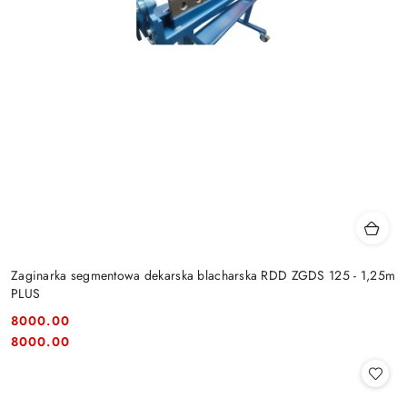
Zaginarka segmentowa dekarska blacharska RDD ZGDS 125 - 1,25m
PLUS
8000.00
Cena:
Cena:
8000.00