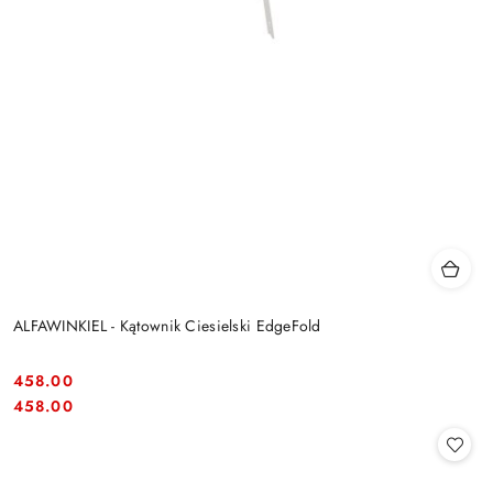
ALFAWINKIEL - Kątownik Ciesielski EdgeFold
458.00
Cena:
Cena:
458.00