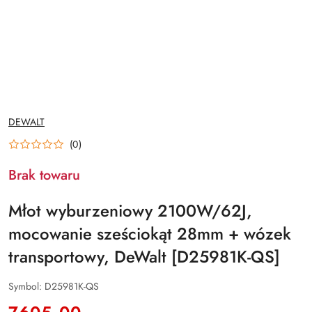
NAZWA
DEWALT
PRODUCENTA:
(0)
Brak towaru
Młot wyburzeniowy 2100W/62J,
mocowanie sześciokąt 28mm + wózek
transportowy, DeWalt [D25981K-QS]
Symbol:
D25981K-QS
cena: