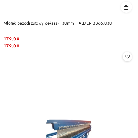
Młotek bezodrzutowy dekarski 30mm HALDER 3366.030
179.00
Cena:
Cena:
179.00