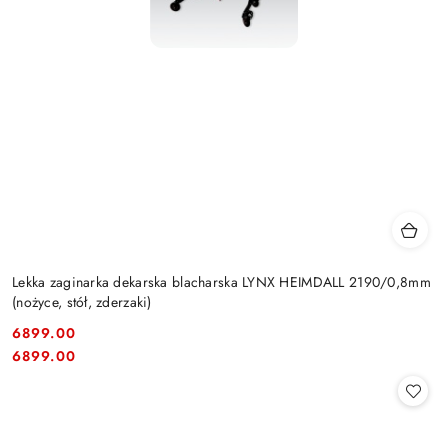
Lekka zaginarka dekarska blacharska LYNX HEIMDALL 2190/0,8mm
(nożyce, stół, zderzaki)
6899.00
Cena:
Cena:
6899.00