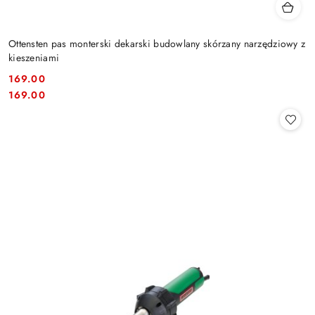
Ottensten pas monterski dekarski budowlany skórzany narzędziowy z
kieszeniami
169.00
Cena:
Cena:
169.00