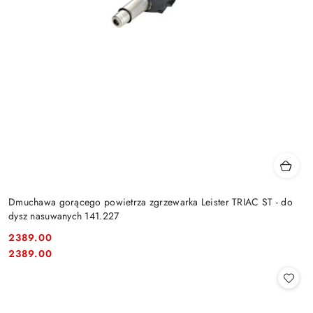
Dmuchawa gorącego powietrza zgrzewarka Leister TRIAC ST - do
dysz nasuwanych 141.227
2389.00
Cena:
Cena:
2389.00