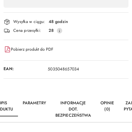
,
Wyślij
płatność
i
Wysyłka w ciągu:
48 godzin
dostawa
Cena przesyłki:
28
Pobierz produkt do PDF
EAN:
5035048657034
OPIS
PARAMETRY
INFORMACJE
OPINIE
ZA
DUKTU
DOT.
(0)
PYT
BEZPIECZEŃSTWA