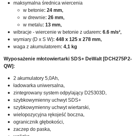
maksymalna średnica wiercenia
w betonie
: 24 mm,
w drewnie
:
26 mm,
w metalu
: 13 mm,
wibracje - wiercenie w betonie z udarem
:
6.6 m/s²,
wymiary (D x S W)
:
448 x 125 x 278 mm,
waga z akumulatorem
:
4,1 kg
Wyposażenie młotowiertarki SDS+ DeWalt [DCH275P2-
QW]:
2 akumulatory 5,0Ah,
ładowarka uniwersalna,
zintegrowany system odpylający D25303D,
szybkowymienny uchwyt SDS+
szybkowymienny uchwyt wiertarski,
wielopozycyjna rękojeść boczna,
ogranicznik głębokości,
zaczep do paska,