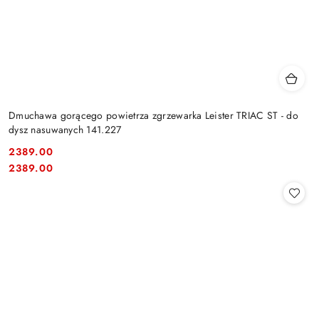
Dmuchawa gorącego powietrza zgrzewarka Leister TRIAC ST - do
dysz nasuwanych 141.227
2389.00
Cena:
Cena:
2389.00