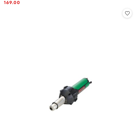
Cena:
Cena:
169.00