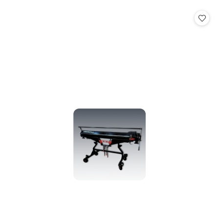
o
o
statusie:
statusie: