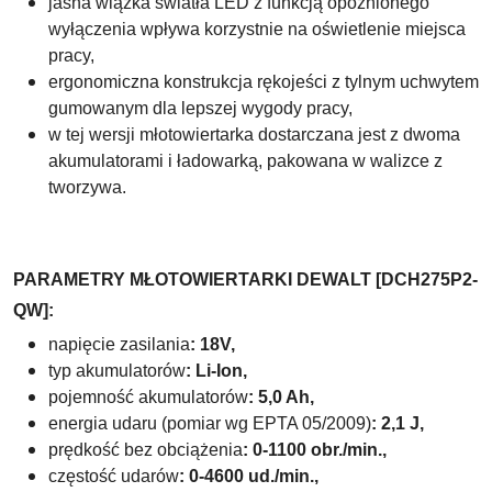
jasna wiązka światła LED z funkcją opóźnionego
wyłączenia wpływa korzystnie na oświetlenie miejsca
pracy,
ergonomiczna konstrukcja rękojeści z tylnym uchwytem
gumowanym dla lepszej wygody pracy,
w tej wersji młotowiertarka dostarczana jest z dwoma
akumulatorami i ładowarką, pakowana w walizce z
tworzywa.
PARAMETRY MŁOTOWIERTARKI
DEWALT [DCH275P2-
QW]:
napięcie zasilania
:
18V,
typ akumulatorów
: Li-Ion,
pojemność akumulatorów
: 5,0 Ah,
energia udaru (pomiar wg EPTA 05/2009)
: 2,1 J,
prędkość bez obciążenia
: 0-1100 obr./min.,
częstość udarów
: 0-4600 ud./min.,