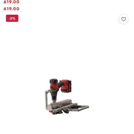
619.00
Cena:
Cena:
619.00
-5%