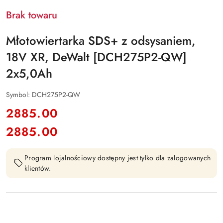
Brak towaru
Młotowiertarka SDS+ z odsysaniem,
18V XR, DeWalt [DCH275P2-QW]
2x5,0Ah
Symbol:
DCH275P2-QW
cena:
2885.00
2885.00
Cena:
Program lojalnościowy dostępny jest tylko dla zalogowanych
klientów.