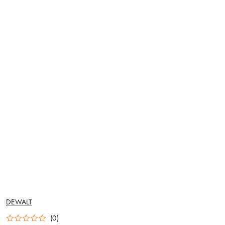
NAZWA
DEWALT
PRODUCENTA:
(0)