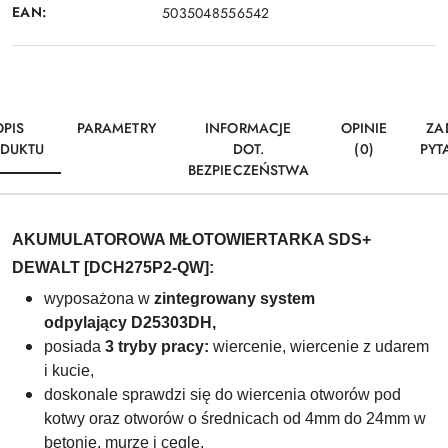
EAN:
5035048556542
OPIS
PARAMETRY
INFORMACJE
OPINIE
ZA
DUKTU
DOT.
(0)
PYT
BEZPIECZEŃSTWA
AKUMULATOROWA MŁOTOWIERTARKA SDS+
DEWALT [DCH275P2-QW]:
wyposażona w
zintegrowany system
odpylający D25303DH,
posiada
3 tryby pracy:
wiercenie, wiercenie z udarem
i kucie,
doskonale sprawdzi się do wiercenia otworów pod
kotwy oraz otworów o średnicach od 4mm do 24mm w
betonie, murze i cegle,