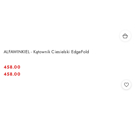
ALFAWINKIEL - Kątownik Ciesielski EdgeFold
458.00
Cena:
Cena:
458.00