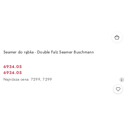
Seamer do rąbka - Double Falz Seamer Buschmann
6934.05
Cena
6934.05
Cena
promocyjna:
Najniższa
Najniższa cena:
7299
,
7299
promocyjna:
cena
z
30
dni
przed
obniżką