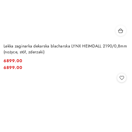
Lekka zaginarka dekarska blacharska LYNX HEIMDALL 2190/0,8mm
(nożyce, stół, zderzaki)
6899.00
Cena:
Cena:
6899.00