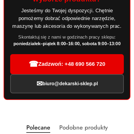
Jesteśmy do Twojej dyspozycji. Chętnie
pomożemy dobrać odpowiednie narzędzie,
maszynę lub akcesoria do wykonywanych prac.
Skontaktuj się z nami w godzinach pracy sklepu:
poniedziałek–piątek 8:00–16:00, sobota 9:00–13:00
☎
Zadzwoń: +48 690 566 720
✉
biuro@dekarski-sklep.pl
Produkty
Produkty
Polecane
Podobne produkty
Pomiń karuzelę produktów