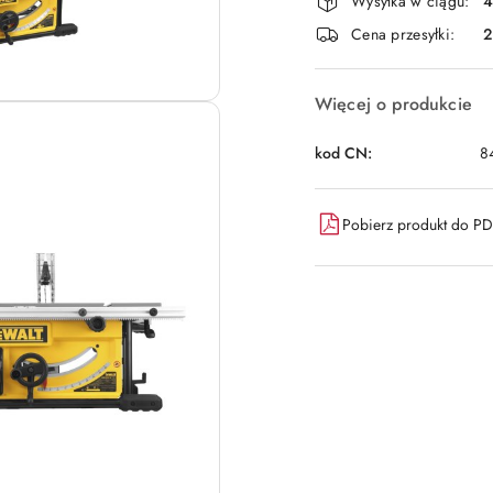
i
Wysyłka w ciągu:
4
dostawa
Cena przesyłki:
Więcej o produkcie
kod CN:
8
Pobierz produkt do P