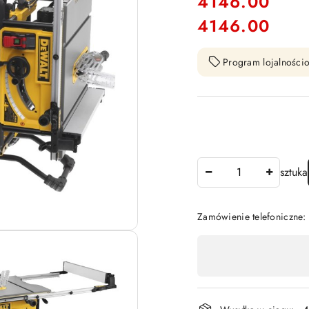
cena:
4146.00
4146.00
Cena:
Program lojalnościo
Ilość
sztuka
Zamówienie telefoniczne
Dostępność
,
płatność