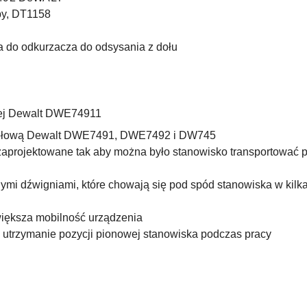
by, DT1158
 do odkurzacza do odsysania z dołu
owej Dewalt DWE74911
stołową Dewalt DWE7491, DWE7492 i DW745
 zaprojektowane tak aby można było stanowisko transportować 
ymi dźwigniami, które chowają się pod spód stanowiska w kilka
większa mobilność urządzenia
 utrzymanie pozycji pionowej stanowiska podczas pracy