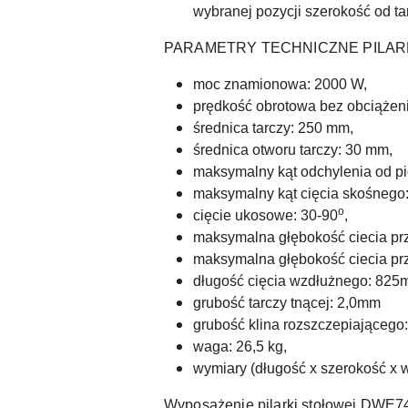
wybranej pozycji szerokość od tar
PARAMETRY TECHNICZNE PILAR
moc znamionowa: 2000 W,
prędkość obrotowa bez obciążeni
średnica tarczy: 250 mm,
średnica otworu tarczy: 30 mm,
maksymalny kąt odchylenia od pi
maksymalny kąt cięcia skośnego
o
cięcie ukosowe:
30-90
,
maksymalna głębokość ciecia prz
maksymalna głębokość ciecia prz
długość cięcia wzdłużnego: 82
grubość tarczy tnącej: 2,0mm
grubość klina rozszczepiającego
waga: 26,5 kg,
wymiary (długość x szerokość x 
Wyposażenie pilarki
stołowej DWE