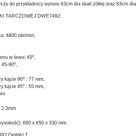
czy do przykładnicy wynosi 63cm dla skali żółtej oraz 83cm dla 
KI TARCZOWEJ DWE7492:
a: 4800 obr/min,
o
onu w lewo: 45
,
o
: 45-90
,
o
y kącie 90
: 77 mm,
o
y kącie 45
: 55 mm,
5mm
: 2,3mm
wysokość): 680 x 650 x 330 mm.
7492 DeWALT