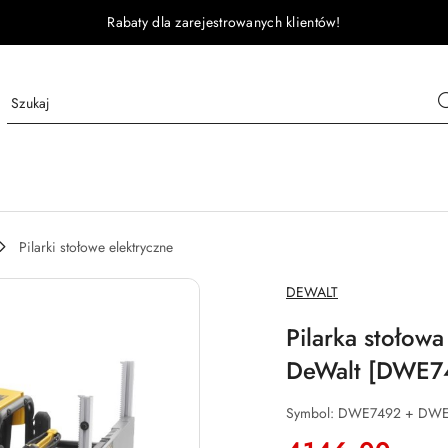
Rabaty dla zarejestrowanych klientów!
Pilarki stołowe elektryczne
NAZWA
DEWALT
PRODUCENTA:
Pilarka stoło
DeWalt [DWE7
Symbol:
DWE7492 + DWE