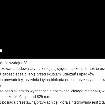
 dużą wydajność
izowana budowa czynią z niej najwygodniejsze, przenośne urz
zabezpiecza pilarkę przed skutkami uderzeń i upadków
prowadnicy, przednia i tylna blokada oraz dobrze czytelne s
a
ze zderzakiem do wyznaczania szerokości ciętego materiału, w 
ch o szerokości ponad 825 mm
posiada przestawną przykładnicę, która zintegrowana jest z 