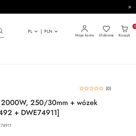
|
PL
PLN
Moje konto
Ulubione
Koszyk
(0)
wa 2000W, 250/30mm + wózek
492 + DWE74911]
74911