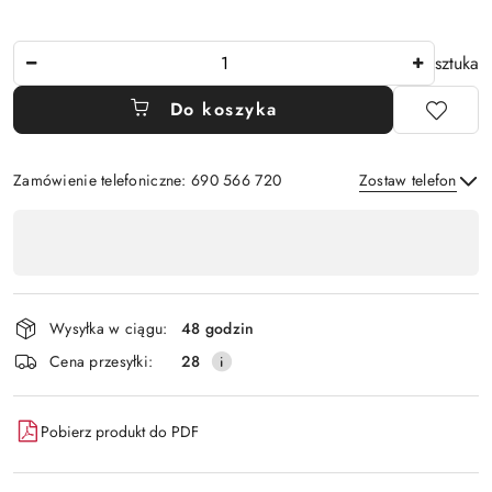
Ilość
sztuka
Do koszyka
Zamówienie telefoniczne: 690 566 720
Zostaw telefon
Dostępność
,
Wyślij
płatność
i
Wysyłka w ciągu:
48 godzin
dostawa
Cena przesyłki:
28
Pobierz produkt do PDF