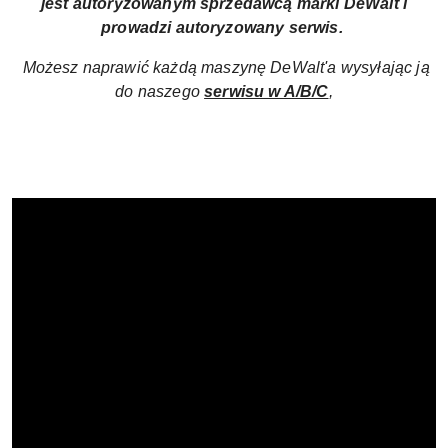
jest autoryzowanym sprzedawcą marki DeWalt i
prowadzi autoryzowany serwis.
Możesz naprawić każdą maszynę DeWalt'a wysyłając ją
do naszego
serwisu w A/B/C
,