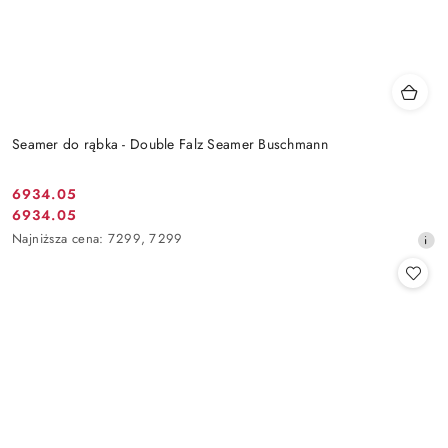
Seamer do rąbka - Double Falz Seamer Buschmann
6934.05
Cena
6934.05
Cena
promocyjna:
Najniższa
Najniższa cena:
7299
,
7299
promocyjna:
cena
z
30
dni
przed
obniżką