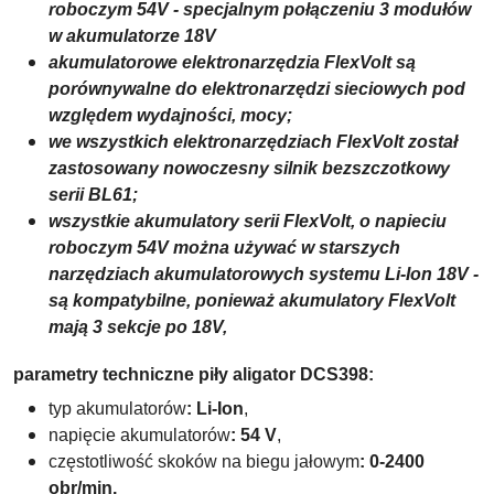
roboczym 54V - specjalnym połączeniu 3 modułów
w akumulatorze 18V
akumulatorowe elektronarzędzia FlexVolt są
porównywalne do elektronarzędzi sieciowych pod
względem wydajności, mocy;
we wszystkich elektronarzędziach FlexVolt został
zastosowany nowoczesny silnik bezszczotkowy
serii BL61;
wszystkie akumulatory serii FlexVolt, o napieciu
roboczym 54V można używać w starszych
narzędziach akumulatorowych systemu Li-Ion 18V -
są kompatybilne, ponieważ akumulatory FlexVolt
mają 3 sekcje po 18V,
parametry techniczne piły aligator DCS398:
typ akumulatorów
: Li-Ion
,
napięcie akumulatorów
: 54 V
,
częstotliwość skoków na biegu jałowym
: 0-2400
obr/min,