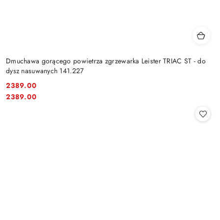
Dmuchawa gorącego powietrza zgrzewarka Leister TRIAC ST - do
dysz nasuwanych 141.227
2389.00
Cena:
Cena:
2389.00