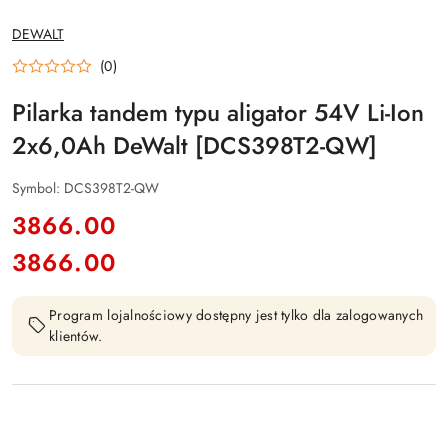
NAZWA
DEWALT
PRODUCENTA:
(0)
Pilarka tandem typu aligator 54V Li-Ion
2x6,0Ah DeWalt [DCS398T2-QW]
Symbol:
DCS398T2-QW
cena:
3866.00
3866.00
Cena:
Program lojalnościowy dostępny jest tylko dla zalogowanych
klientów.