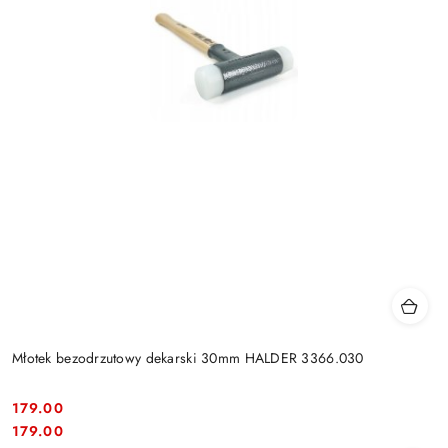
Młotek bezodrzutowy dekarski 30mm HALDER 3366.030
179.00
Cena:
Cena:
179.00