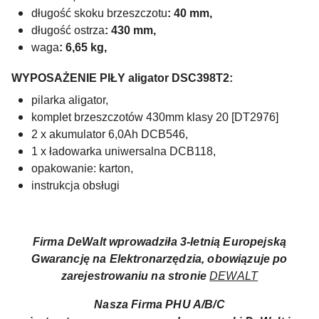
długość skoku brzeszczotu
: 40 mm,
długość ostrza
: 430 mm,
waga
: 6,65 kg,
WYPOSAŻENIE PIŁY aligator DSC398T2:
pilarka aligator,
komplet brzeszczotów 430mm klasy 20 [DT2976]
2 x akumulator 6,0Ah DCB546,
1 x ładowarka uniwersalna DCB118,
opakowanie: karton,
instrukcja obsługi
Firma DeWalt wprowadziła 3-letnią Europejską
Gwarancję na Elektronarzędzia, obowiązuje po
zarejestrowaniu na stronie
DEWALT
Nasza Firma PHU A/B/C