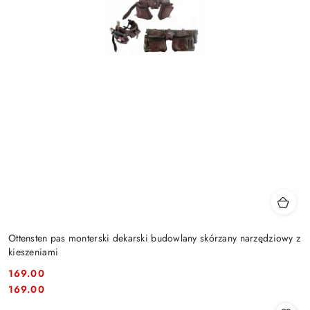
Ottensten pas monterski dekarski budowlany skórzany narzędziowy z
kieszeniami
169.00
Cena:
Cena:
169.00