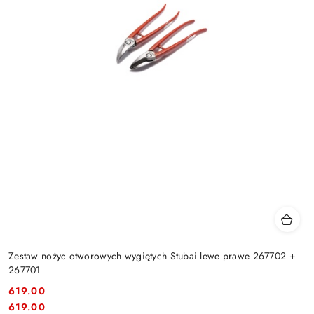
Zestaw nożyc otworowych wygiętych Stubai lewe prawe 267702 +
267701
619.00
Cena:
Cena:
619.00