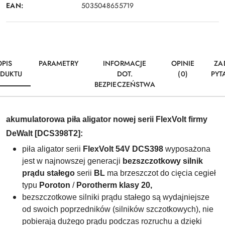
EAN:
5035048655719
OPIS
PARAMETRY
INFORMACJE
OPINIE
ZA
DUKTU
DOT.
(0)
PYT
BEZPIECZEŃSTWA
akumulatorowa piła aligator nowej serii FlexVolt firmy
DeWalt [DCS398T2]:
piła aligator serii
FlexVolt 54V
DCS398
wyposażona
jest w najnowszej generacji
bezszczotkowy silnik
prądu stałego
serii
BL
ma brzeszczot do cięcia cegieł
typu
Poroton
/
Porotherm
klasy 20,
bezszczotkowe silniki prądu stałego są wydajniejsze
od swoich poprzedników (silników szczotkowych), nie
pobierają dużego prądu podczas rozruchu a dzięki