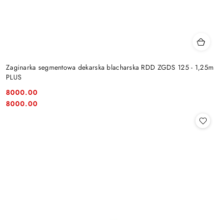
Zaginarka segmentowa dekarska blacharska RDD ZGDS 125 - 1,25m
PLUS
8000.00
Cena:
Cena:
8000.00