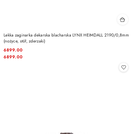
Lekka zaginarka dekarska blacharska LYNX HEIMDALL 2190/0,8mm
(nożyce, stół, zderzaki)
6899.00
Cena:
Cena:
6899.00