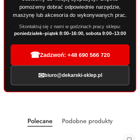
pomożemy dobrać odpowiednie narzędzie,
maszynę lub akcesoria do wykonywanych prac.
Skontaktuj się z nami w godzinach pracy sklepu:
poniedziałek–piątek 8:00–16:00, sobota 9:00–13:00
☎
Zadzwoń: +48 690 566 720
✉
biuro@dekarski-sklep.pl
Produkty
Produkty
Polecane
Podobne produkty
Pomiń karuzelę produktów
o
o
statusie:
statusie: