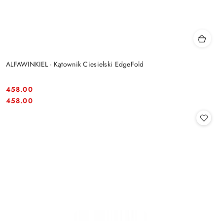
ALFAWINKIEL - Kątownik Ciesielski EdgeFold
458.00
Cena:
Cena:
458.00