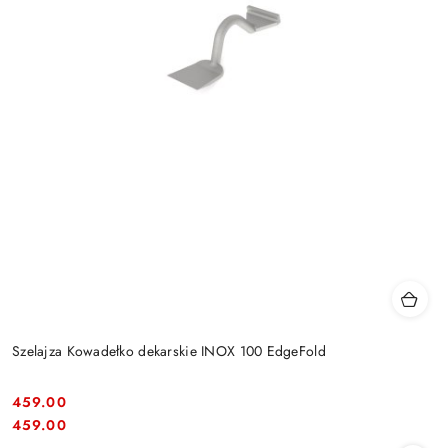
Szelajza Kowadełko dekarskie INOX 100 EdgeFold
459.00
Cena:
Cena:
459.00