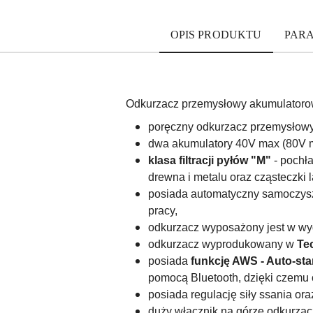
OPIS PRODUKTU
PAR
Odkurzacz przemysłowy akumulator
poręczny odkurzacz przemysłowy
dwa akumulatory 40V max (80V m
klasa filtracji pyłów "M"
- pochła
drewna i metalu oraz cząsteczki l
posiada automatyczny samoczy
pracy,
odkurzacz wyposażony jest w wyd
odkurzacz wyprodukowany w
Te
posiada
f
unkcję AWS - Auto-sta
pomocą Bluetooth, dzięki czemu
posiada regulację siły ssania or
duży włącznik na górze odkurzacza