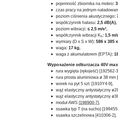
pojemność zbiornika na mokro
: 
czas pracy na jednym naładowan
poziom ciśnienia akustycznego
:
współczynnik hałasu
: 2,5 dB(A),
poziom wibracji
:
≤ 2,5
m/s²,
współczynnik wibracji K
: 1,5 m/s
h
wymiary (D x S x W)
:
586 x 385 
waga
: 17 kg,
waga z akumulatorem (EPTA)
: 1
Wyposażenie odkurzacza 40V max
rura wygięta (rękojeść) [192562-3
rura prosta aluminiowa ø 38 mm 
worek na pył 5 szt. [
1910Y4-9
],
wąż elastyczny antystatyczny ø2
wąż elastyczny antystatyczny ø3
moduł AWS [
198900-7
],
ssawka typ T (na sucho) [199455-
ssawka szczelinowa [410306-2],