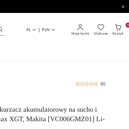
|
PL
PLN
Moje konto
Ulubione
Koszyk
(0)
kurzacz akumulatorowy na sucho i
max XGT, Makita [VC006GMZ01] Li-