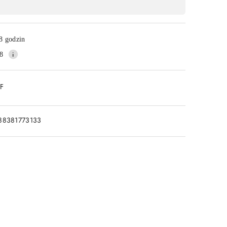
8 godzin
8
DF
88381773133