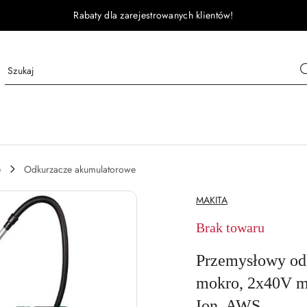
Rabaty dla zarejestrowanych klientów!
e
Odkurzacze akumulatorowe
NAZWA
MAKITA
PRODUCENTA:
Brak towaru
Przemysłowy od
mokro, 2x40V 
Ion, AWS