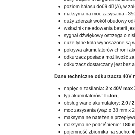
poziom hałasu do69 dB(A), w zal
maksymalna moc zasysania - 3
duży zderzak wokół obudowy odku
wskaźnik naładowania baterii je
sygnał dźwiękowy ostrzega o nis
duże tylne koła wyposażone są 
pokrywa akumulatorów chroni ak
odkurzacz posiada możliwość za
odkurzacz dostarczany jest bez a
Dane techniczne odkurzacza 40V 
napięcie zasilania
: 2 x 40V max
typ akumulatorów
: Li-Ion,
obsługiwane akumulatory
: 2,0 / 2
moc zasysania (wąż ø 38 mm x 2
maksymalne
natężenie przepływ
maksymalne podciśnienie
: 180 
pojemność zbiornika na sucho
: 4