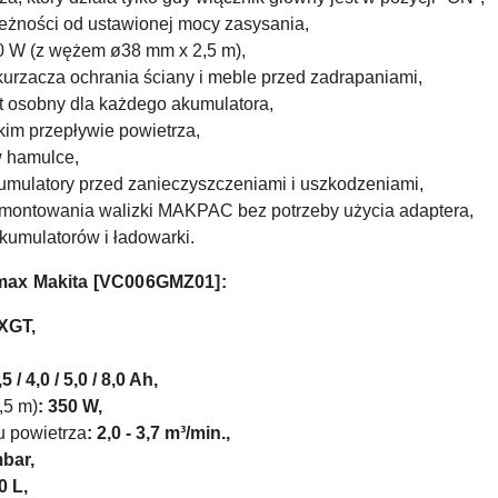
eżności od ustawionej mocy zasysania,
50 W (z wężem
ø
38 mm x 2,5 m),
rzacza ochrania ściany i meble przed zadrapaniami,
st osobny dla każdego akumulatora,
kim przepływie powietrza,
w hamulce,
umulatory przed zanieczyszczeniami i uszkodzeniami,
montowania walizki MAKPAC bez potrzeby użycia adaptera,
kumulatorów i ładowarki.
max Makita
[VC006GMZ01]:
 XGT,
,5 / 4,0 / 5,0 / 8,0 Ah,
,5 m)
:
350 W,
u powietrza
: 2,0 - 3,7 m³/min.,
mbar,
0 L,