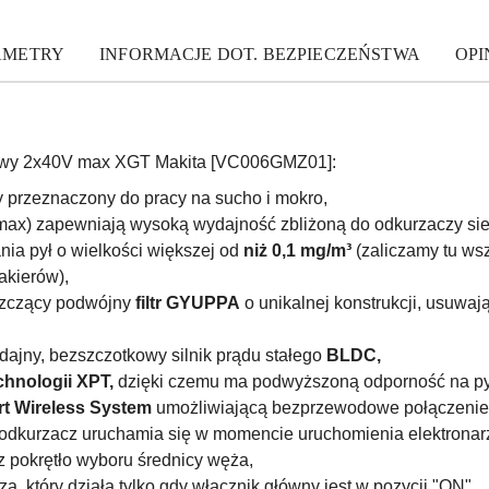
AMETRY
INFORMACJE DOT. BEZPIECZEŃSTWA
OPIN
owy 2x40V max XGT Makita [VC006GMZ01]:
 przeznaczony do pracy na sucho i mokro,
ax) zapewniają wysoką wydajność zbliżoną do odkurzaczy si
nia pył o wielkości większej od
niż 0,1 mg/m³
(zaliczamy tu wsz
akierów),
szczący podwójny
filtr GYUPPA
o unikalnej konstrukcji, usuwaj
ajny, bezszczotkowy silnik prądu stałego
BLDC,
chnologii XPT,
dzięki czemu ma podwyższoną odporność na pył
rt Wireless System
umożliwiającą bezprzewodowe połączenie 
 odkurzacz uruchamia się w momencie uruchomienia elektronar
az pokrętło wyboru średnicy węża,
, który działa tylko gdy włącznik główny jest w pozycji "ON",