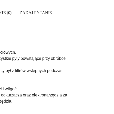
IE (0)
ZADAJ PYTANIE
eciowych,
ystkie pyły powstające przy obróbce
ący pył z filtrów wstępnych podczas
 i wilgoć,
odkurzacza oraz elektronarzędzia za
zędzia,