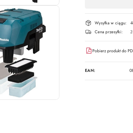
,
płatność
Wysyłka w ciągu:
i
4
Cena przesyłki:
2
dostawa
Pobierz produkt do P
EAN:
0