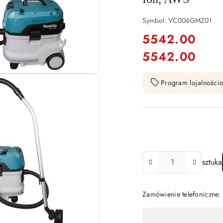
Symbol:
VC006GMZ01
cena:
5542.00
5542.00
Cena:
Program lojalnościo
Ilość
sztuka
Zamówienie telefoniczne
Dostępność