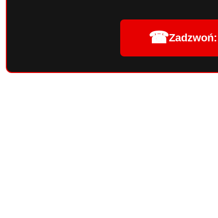
☎
Zadzwoń: 
Pomiń karuzelę produktów