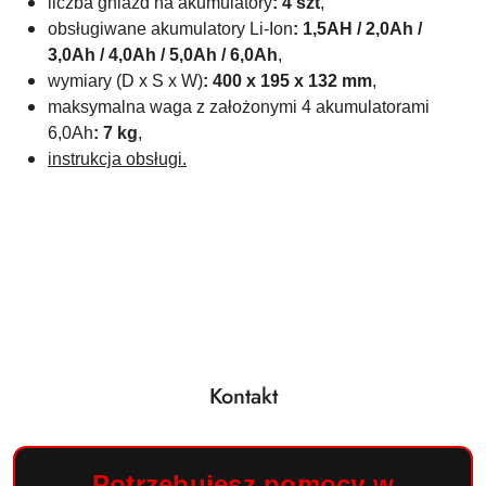
liczba gniazd na akumulatory
: 4 szt
,
obsługiwane akumulatory Li-Ion
: 1,5AH / 2,0Ah /
3,0Ah / 4,0Ah / 5,0Ah / 6,0Ah
,
wymiary (D x S x W)
:
400 x 195 x 132 mm
,
maksymalna waga z założonymi 4 akumulatorami
6,0Ah
: 7 kg
,
instrukcja obsługi.
Kontakt
Potrzebujesz pomocy w