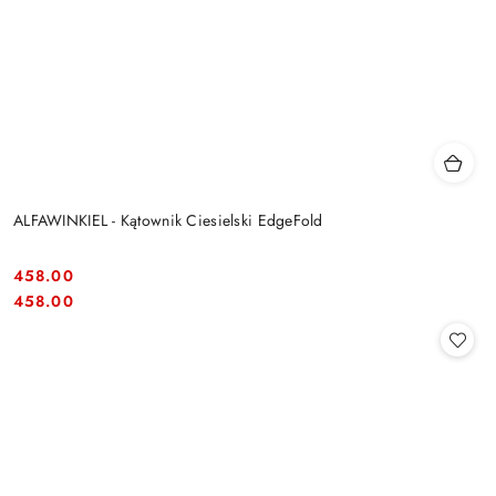
ALFAWINKIEL - Kątownik Ciesielski EdgeFold
458.00
Cena:
Cena:
458.00