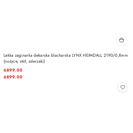
Lekka zaginarka dekarska blacharska LYNX HEIMDALL 2190/0,8mm
(nożyce, stół, zderzaki)
6899.00
Cena:
Cena:
6899.00