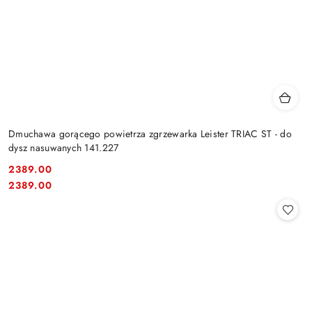
Dmuchawa gorącego powietrza zgrzewarka Leister TRIAC ST - do
dysz nasuwanych 141.227
2389.00
Cena:
Cena:
2389.00