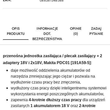
EAN:
088381548588
OPIS
INFORMACJE
OPINIE
ZADAJ
PRODUKTU
DOT.
(0)
PYTANIE
BEZPIECZEŃSTWA
przenośna jednostka zasilająca / plecak zasilający + 2
adaptery 18V i 2x18V, Makita PDC01 [191A59-5]:
daje możliwość oddzielenia akumulatorów od
narzędzia zmniejszając jego ciężar i pozwala na
wydłużenie czasu pracy bez zmęczenia,
wydłużony czas pracy dzięki inteligentnemu systemowi
wykorzystania energii poszczególnych akumulatorów,
zapewnia
4-krotnie dłuższy czas pracy
dla urządzeń
zasilanych
1 akumulatorem 18 V
oraz
2-krotnie