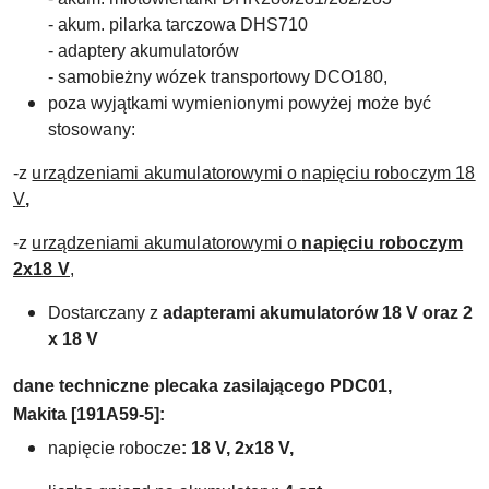
- akum. pilarka tarczowa DHS710
- adaptery akumulatorów
- samobieżny wózek transportowy DCO180,
poza wyjątkami wymienionymi powyżej może być
stosowany:
-z
urządzeniami akumulatorowymi o
napięciu roboczym 18
V
,
-z
urządzeniami akumulatorowymi o
napięciu roboczym
2x18 V
,
Dostarczany z
adapterami akumulatorów 18 V oraz 2
x 18 V
dane techniczne plecaka zasilającego PDC01,
Makita [191A59-5]:
napięcie robocze
:
18 V,
2x18 V,