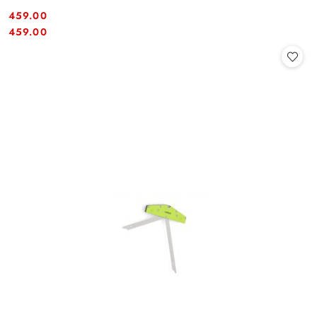
459.00
Cena:
Cena:
459.00