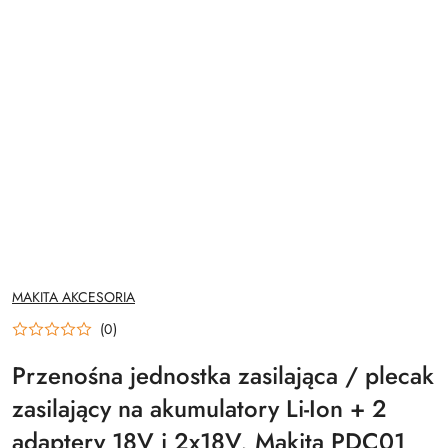
NAZWA
MAKITA AKCESORIA
PRODUCENTA:
(0)
Przenośna jednostka zasilająca / plecak
zasilający na akumulatory Li-Ion + 2
adaptery 18V i 2x18V, Makita PDC01