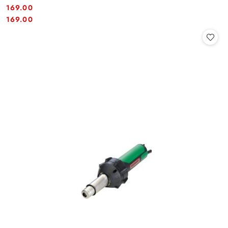
169.00
Cena:
Cena:
169.00