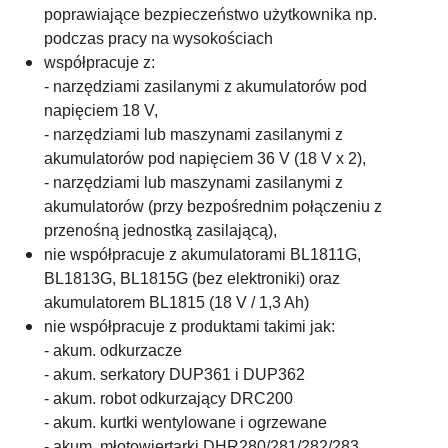
poprawiające bezpieczeństwo użytkownika np.
podczas pracy na wysokościach
współpracuje z:
- narzędziami zasilanymi z akumulatorów pod
napięciem 18 V,
- narzędziami lub maszynami zasilanymi z
akumulatorów pod napięciem 36 V (18 V x 2),
- narzędziami lub maszynami zasilanymi z
akumulatorów (przy bezpośrednim połączeniu z
przenośną jednostką zasilającą),
nie współpracuje z akumulatorami BL1811G,
BL1813G, BL1815G (bez elektroniki) oraz
akumulatorem BL1815 (18 V / 1,3 Ah)
nie współpracuje z produktami takimi jak:
- akum. odkurzacze
- akum. serkatory DUP361 i DUP362
- akum. robot odkurzający DRC200
- akum. kurtki wentylowane i ogrzewane
- akum. młotowiertarki DHR280/281/282/283