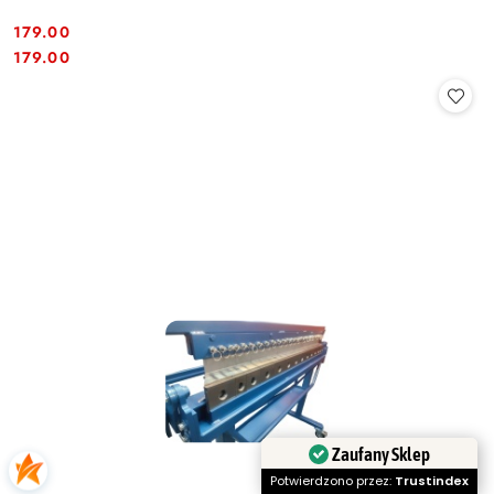
179.00
Cena:
Cena:
179.00
Zaufany Sklep
Potwierdzono przez:
Trustindex