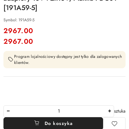
[191A59-5]
Symbol:
191A59-5
cena:
2967.00
2967.00
Cena:
Program lojalnościowy dostępny jest tylko dla zalogowanych
klientów.
Ilość
sztuka
Do koszyka