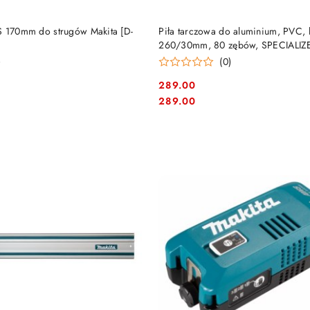
DO KOSZYKA
DO KOSZYKA
S 170mm do strugów Makita [D-
Piła tarczowa do aluminium, PVC, 
260/30mm, 80 zębów, SPECIALIZE
33320]
)
(0)
289.00
Cena:
Cena:
289.00