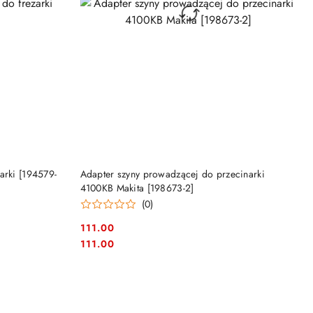
DO KOSZYKA
arki [194579-
Adapter szyny prowadzącej do przecinarki
4100KB Makita [198673-2]
(0)
111.00
Cena:
Cena:
111.00