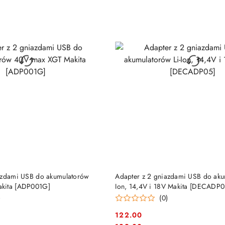
DO KOSZYKA
DO KOSZYKA
azdami USB do akumulatorów
Adapter z 2 gniazdami USB do aku
kita [ADP001G]
Ion, 14,4V i 18V Makita [DECADP0
)
(0)
122.00