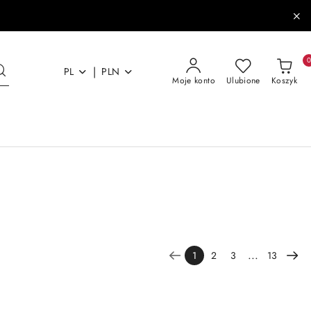
|
PL
PLN
Moje konto
Ulubione
Koszyk
...
1
2
3
13