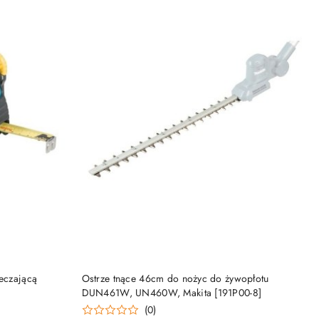
DO KOSZYKA
ieczającą
Ostrze tnące 46cm do nożyc do żywopłotu
DUN461W, UN460W, Makita [191P00-8]
(0)