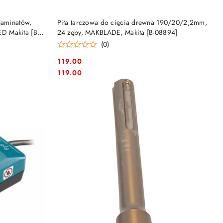
DO KOSZYKA
laminatów,
Piła tarczowa do cięcia drewna 190/20/2,2mm,
D Makita [B-
24 zęby, MAKBLADE, Makita [B-08894]
(0)
119.00
Cena:
Cena:
119.00