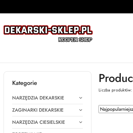
Przejdź do treści głównej
Przejdź do wyszukiwarki
Przejdź do moje konto
Przejdź do menu głównego
Przejdź do stopki
Produc
Kategorie
Liczba produktów
NARZĘDZIA DEKARSKIE
Zastosowano
Sortuj
ZAGINARKI DEKARSKIE
według
sortowanie:
NARZĘDZIA CIESIELSKIE
Najpopularniejsz