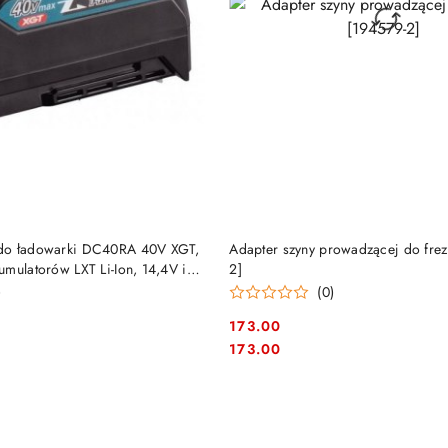
DO KOSZYKA
DO KOSZYKA
do ładowarki DC40RA 40V XGT,
Adapter szyny prowadzącej do frez
mulatorów LXT Li-Ion, 14,4V i
2]
C10-7]
)
(0)
173.00
Cena:
Cena:
173.00