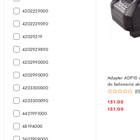
CN:
kod
4202229000
CN:
kod
4202229090
CN:
kod
42029219
CN:
kod
4202929890
CN:
kod
4202990000
CN:
kod
4202990090
Adapter ADP10 
CN:
do ładowania aku
kod
4203300000
18V Makita [191
(0
CN:
kod
4203300090
151.00
CN:
Cena:
Cena:
151.00
kod
4421991000
CN:
kod
48194000
CN:
kod
5607909000