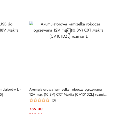
DO KOSZYKA
mulatorów Li-
Akumulatorowa kamizelka robocza ogrzewana
5]
12V max (10,8V) CXT Makita [CV101DZL] rozmiar
L
(0)
785.00