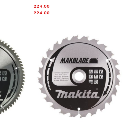
224.00
Cena:
Cena:
224.00