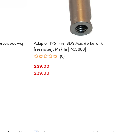
DO KOSZYKA
zprzewodowej
Adapter 195 mm, SDS-Max do koronki
frezarskiej, Makita [P-03888]
(0)
239.00
Cena:
Cena:
239.00