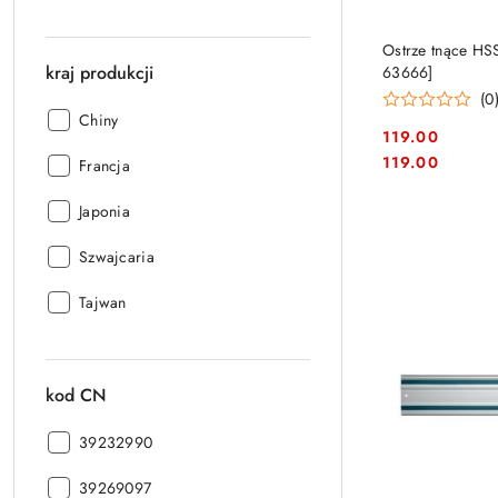
Ostrze tnące HS
kraj produkcji
63666]
(0
kraj
Chiny
119.00
produkcji:
Cena:
Cena:
119.00
kraj
Francja
produkcji:
kraj
Japonia
produkcji:
kraj
Szwajcaria
produkcji:
kraj
Tajwan
produkcji:
kod CN
kod
39232990
CN:
kod
39269097