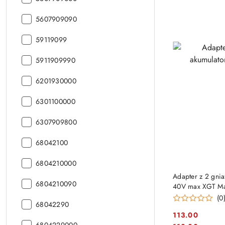
CN:
kod
5607909090
CN:
kod
59119099
CN:
kod
5911909990
CN:
kod
6201930000
CN:
kod
6301100000
CN:
kod
6307909800
CN:
kod
68042100
CN:
kod
6804210000
CN:
Adapter z 2 gni
kod
6804210090
40V max XGT Ma
CN:
(0
kod
68042290
CN:
113.00
kod