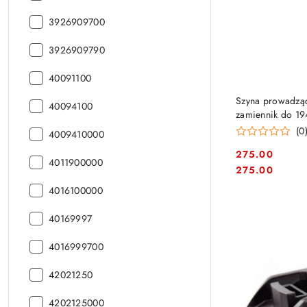
CN:
kod
3926909700
CN:
kod
3926909790
CN:
kod
40091100
CN:
Szyna prowadząc
kod
40094100
zamiennik do 19
CN:
(0
kod
4009410000
CN:
275.00
kod
4011900000
Cena:
Cena:
275.00
CN:
kod
4016100000
CN:
kod
40169997
CN:
kod
4016999700
CN:
kod
42021250
CN:
kod
4202125000