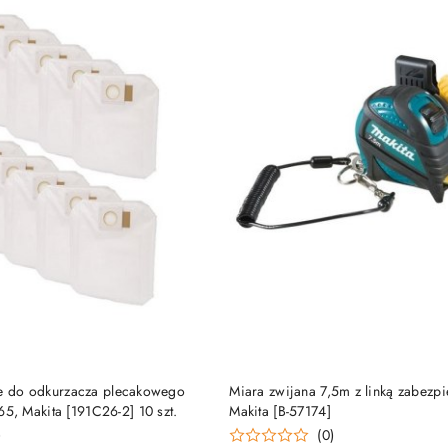
DO KOSZYKA
DO KOSZYKA
we do odkurzacza plecakowego
Miara zwijana 7,5m z linką zabezp
 Makita [191C26-2] 10 szt.
Makita [B-57174]
)
(0)