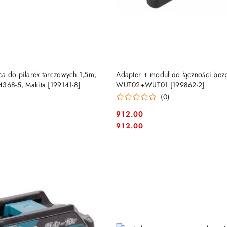
DO KOSZYKA
DO KOSZYKA
a do pilarek tarczowych 1,5m,
Adapter + moduł do łączności be
4368-5, Makita [199141-8]
WUT02+WUT01 [199862-2]
)
(0)
912.00
Cena:
Cena:
912.00