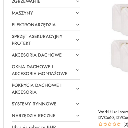
ZGRZEWANIE
MASZYNY
ELEKTRONARZĘDZIA
SPRZĘT ASEKURACYJNY
PROTEKT
AKCESORIA DACHOWE
OKNA DACHOWE I
AKCESORIA MONTAŻOWE
POKRYCIA DACHOWE I
AKCESORIA
SYSTEMY RYNNOWE
Worki flizelino
NARZĘDZIA RĘCZNE
DVC660, DVC665,
(0
Ubrania robocze BHP