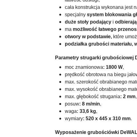
cała konstrukcja wykonana jest 
specjalny
system blokowania g
duże stoły
podający
i
odbieraj
ma
możliwość łatwego przeno
otwory w podstawie,
które umoż
podziałka grubości materiału, 
Parametry strugarki grubościowej
moc znamionowa
: 1800 W
,
prędkość obrotowa na biegu jał
max. szerokość obrabianego mate
max. wysokość obrabianego mate
max. głębokość strugania
: 2 mm
,
posuw
: 8 m/min
,
waga
: 33,6 kg
,
wymiary
: 520 x 445 x 310 mm
.
Wyposażenie grubościówki
DeWAL