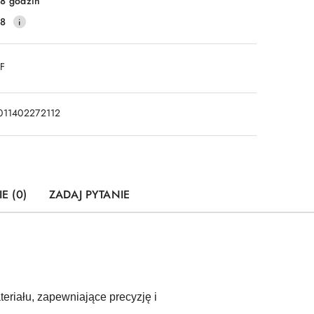
8 godzin
28
DF
011402272112
E (0)
ZADAJ PYTANIE
eriału, zapewniające precyzję i