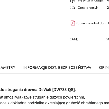
i
Wysyłka w ciągu:
4
dostawa
Cena przesyłki:
Pobierz produkt do P
EAN:
5
RAMETRY
INFORMACJE DOT. BEZPIECZEŃSTWA
OPINI
do strugania drewna DeWalt [DW733-QS]:
 W
umożliwia łatwe struganie dużych powierzchni,
ące z dokładną podziałką określającą grubość obrabianego mat