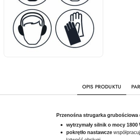
OPIS PRODUKTU
PA
Przenośna strugarka grubościowa 
wytrzymały silnik o mocy
1800
pokrętło nastawcze
współpracuj
łatwość obsługi,