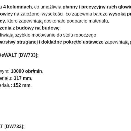
na
4 kolumnach
, co umożliwia
płynny i precyzyjny ruch głowi
łowicy
na założonej wysokości, co zapewnia bardzo
wysoką pr
ący
, które zapewniają doskonałe podparcie materiału,
szenia z budowy na budowę
liwiają szybkie mocowanie do stołu roboczego
warstwy struganej i dokładne pokrętło ustawcze
zapewniają pr
 DeWALT [DW733]:
owym
: 10000 obr/min
,
riału
: 317 mm
,
riału
: 152 mm
,
T [DW733]: