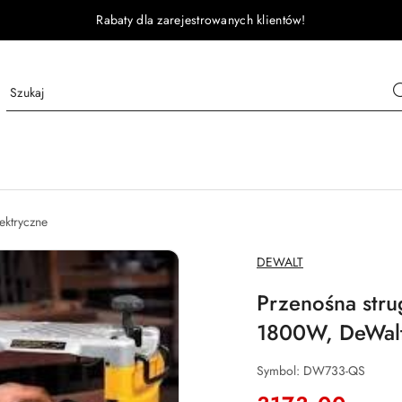
Rabaty dla zarejestrowanych klientów!
ektryczne
NAZWA
DEWALT
PRODUCENTA:
Przenośna str
1800W, DeWal
Symbol:
DW733-QS