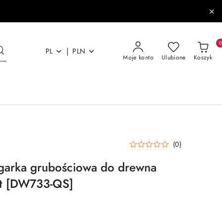
|
PL
PLN
Moje konto
Ulubione
Koszyk
(0)
ugarka grubościowa do drewna
t [DW733-QS]