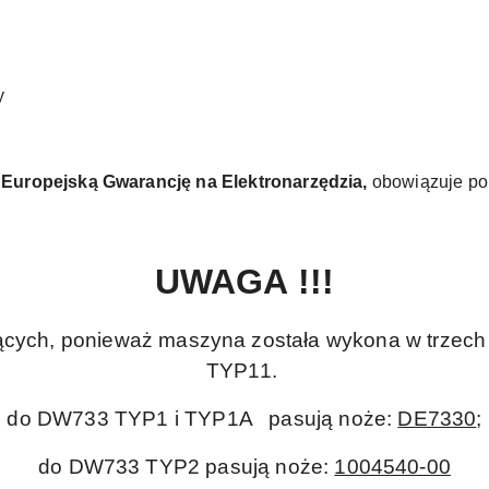
y
ą Europejską Gwarancję na Elektronarzędzia,
obowiązuje po 
UWAGA !!!
ących, ponieważ maszyna została wykona w trzech
TYP11.
do DW733 TYP1 i TYP1A pasują noże:
DE7330
;
do DW733 TYP2 pasują noże:
1004540-00