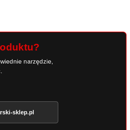
roduktu?
wiednie narzędzie,
.
ski-sklep.pl