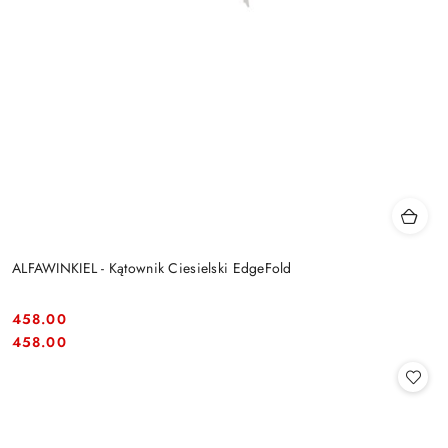
ALFAWINKIEL - Kątownik Ciesielski EdgeFold
458.00
Cena:
Cena:
458.00