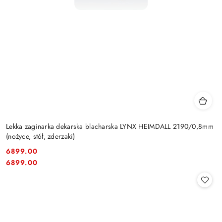
Lekka zaginarka dekarska blacharska LYNX HEIMDALL 2190/0,8mm
(nożyce, stół, zderzaki)
6899.00
Cena:
Cena:
6899.00