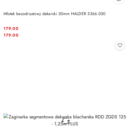
Młotek bezodrzutowy dekarski 30mm HALDER 3366.030
179.00
Cena:
Cena:
179.00