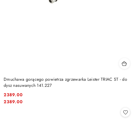
Dmuchawa gorącego powietrza zgrzewarka Leister TRIAC ST - do
dysz nasuwanych 141.227
2389.00
Cena:
Cena:
2389.00