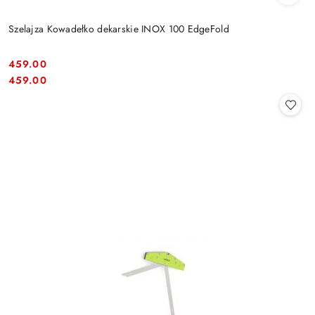
Szelajza Kowadełko dekarskie INOX 100 EdgeFold
459.00
Cena:
Cena:
459.00