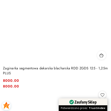
Zaginarka segmentowa dekarska blacharska RDD ZGDS 125 - 1,25m
PLUS
8000.00
Cena:
Cena:
8000.00
Zaufany Sklep
Potwierdzono przez:
Trustindex