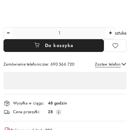
Ilość
sztuka
Do koszyka
Zamówienie telefoniczne: 690 566 720
Zostaw telefon
Dostępność
,
Wyślij
płatność
i
Wysyłka w ciągu:
48 godzin
dostawa
Cena przesyłki:
28