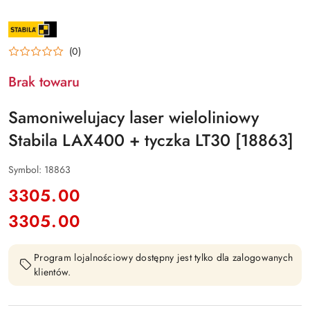
NAZWA
PRODUCENTA:
STABILA
(0)
Brak towaru
Samoniwelujacy laser wieloliniowy
Stabila LAX400 + tyczka LT30 [18863]
Symbol:
18863
cena:
3305.00
3305.00
Cena:
Program lojalnościowy dostępny jest tylko dla zalogowanych
klientów.