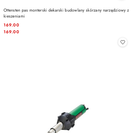
Ottensten pas monterski dekarski budowlany skórzany narzędziowy z
kieszeniami
169.00
Cena:
Cena:
169.00