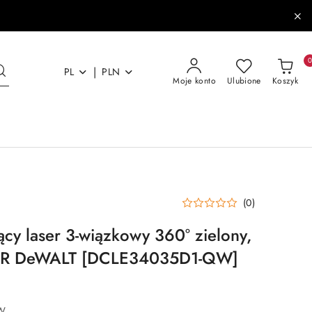
|
PL
PLN
Moje konto
Ulubione
Koszyk
(0)
y laser 3-wiązkowy 360° zielony,
XR DeWALT [DCLE34035D1-QW]
W