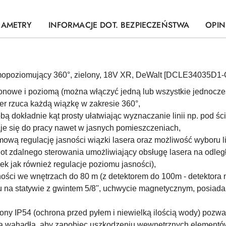
RAMETRY
INFORMACJE DOT. BEZPIECZEŃSTWA
OPINI
mopoziomujący 360°, zielony, 18V XR, DeWalt [DCLE34035D1-
ionowe i poziomą (można włączyć jedną lub wszystkie jednocześ
r rzuca każdą wiązkę w zakresie 360°,
ą dokładnie kąt prosty ułatwiając wyznaczanie linii np. pod śc
daje się do pracy nawet w jasnych pomieszczeniach,
mową regulację jasności wiązki lasera oraz możliwość wyboru 
lot zdalnego sterowania umożliwiający obsługę lasera na odleg
k jak również regulacje poziomu jasności),
ości we wnętrzach do 80 m (z detektorem do 100m - detektora 
 na statywie z gwintem 5/8'', uchwycie magnetycznym, posiada
y IP54 (ochrona przed pyłem i niewielką ilością wody) pozwa
ia wahadła, aby zapobiec uszkodzeniu wewnętrznych elementów