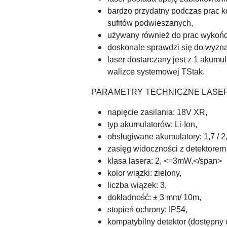
bardzo przydatny podczas prac k
sufitów podwieszanych,
używany również do prac wykońc
doskonale sprawdzi się do wyzna
laser dostarczany jest z 1 akumu
walizce systemowej TStak.
PARAMETRY TECHNICZNE LASER
napięcie zasilania: 18V XR,
typ akumulatorów: Li-Ion,
obsługiwane akumulatory: 1,7 / 2,0
zasięg widoczności z detektorem
klasa lasera: 2, <=3mW,</span>
kolor wiązki: zielony,
liczba wiązek: 3,
dokładność:
± 3 mm/ 10m,
stopień ochrony: IP54,
kompatybilny detektor (dostępny 