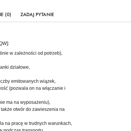
E (0)
ZADAJ PYTANIE
QW]:
nie w zależności od potrzeb),
ianki działowe,
liczby emitowanych wiązek,
łość (pozwala on na włączanie i
nie ma na wyposażeniu),
 także otwór do zawieszenia na
la na pracę w trudnych warunkach,
 podczas transportu,