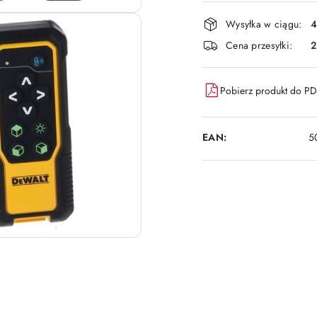
płatność
i
Wysyłka w ciągu:
4
dostawa
Cena przesyłki:
Pobierz produkt do P
EAN:
5