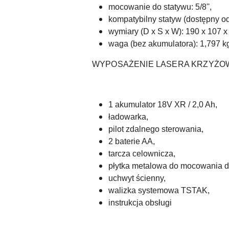
mocowanie do statywu: 5/8'',
kompatybilny statyw (dostępny od
wymiary (D x S x W): 190 x 107 
waga (bez akumulatora): 1,797 k
WYPOSAŻENIE LASERA KRZYŻOW
1 akumulator 18V XR / 2,0 Ah,
ładowarka,
pilot zdalnego sterowania,
2 baterie AA,
tarcza celownicza,
płytka metalowa do mocowania d
uchwyt ścienny,
walizka systemowa TSTAK,
instrukcja obsługi