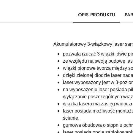
OPIS PRODUKTU
PA
Akumulatorowy 3-wiązkowy laser sa
pozwala rzucać 3 wiązki: dwie p
ze względu na swoją budowę lase
wiązki pionowe tworzą między sob
dzięki zielonej diodzie laser na
laser wyposażony jest w 3-pozio
na wyposażeniu laser posiada pi
wyłączanie poszczególnych wiąze
wiązka lasera ma zasięg widoczn
laser posiada możliwość montażu
ścianie,
gumowa obudowa o stopniu ochron
laser posiada opcję zablokowan