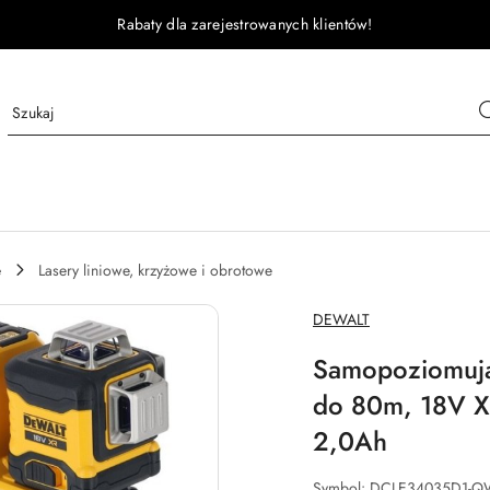
Rabaty dla zarejestrowanych klientów!
e
Lasery liniowe, krzyżowe i obrotowe
NAZWA
DEWALT
PRODUCENTA:
Samopoziomując
do 80m, 18V 
2,0Ah
Symbol:
DCLE34035D1-Q