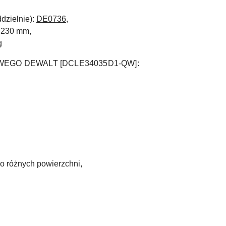
dzielnie):
DE0736,
x 230 mm,
g
EGO DEWALT [DCLE34035D1-QW
]
:
o różnych powierzchni,