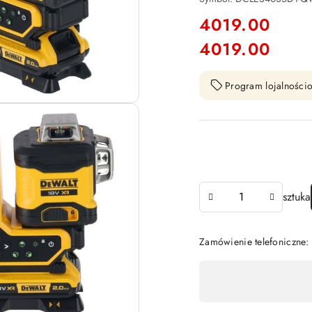
cena:
4019.00
4019.00
Cena:
Program lojalnościo
Ilość
sztuka
Zamówienie telefoniczne
Dostępność
,