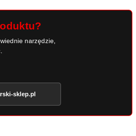
roduktu?
wiednie narzędzie,
.
ski-sklep.pl