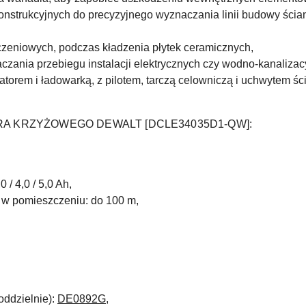
onstrukcyjnych do precyzyjnego wyznaczania linii budowy ścia
zeniowych, podczas kładzenia płytek ceramicznych,
czania przebiegu instalacji elektrycznych czy wodno-kanalizac
latorem i ładowarką, z pilotem, tarczą celowniczą i uchwytem
A KRZYŻOWEGO DEWALT [DCLE34035D1-QW]:
 / 4,0 / 5,0 Ah,
 w pomieszczeniu: do 100 m,
oddzielnie):
DE0892G
,