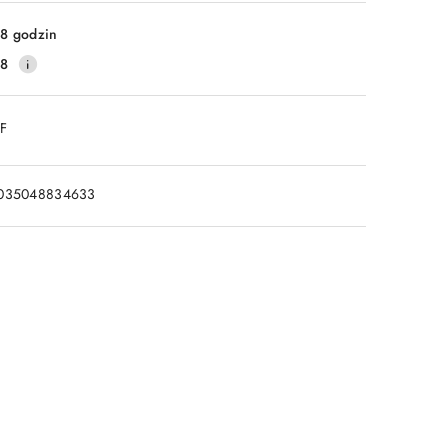
8 godzin
28
DF
035048834633