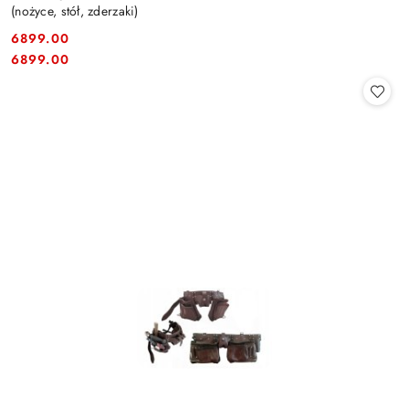
(nożyce, stół, zderzaki)
6899.00
Cena:
Cena:
6899.00