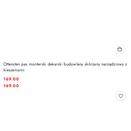
Ottensten pas monterski dekarski budowlany skórzany narzędziowy z
kieszeniami
169.00
Cena:
Cena:
169.00