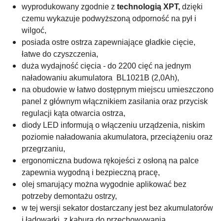
wyprodukowany zgodnie z
technologią XPT,
dzięki
czemu wykazuje podwyższoną odporność na pył i
wilgoć,
posiada ostre ostrza zapewniające gładkie cięcie,
łatwe do czyszczenia,
duża wydajność cięcia - do 2200 cięć na jednym
naładowaniu akumulatora
BL1021B (
2,0Ah),
na obudowie w łatwo dostępnym miejscu umieszczono
panel z głównym włącznikiem zasilania oraz przycisk
regulacji kąta otwarcia ostrza,
diody LED informują o włączeniu urządzenia, niskim
poziomie naładowania akumulatora, przeciążeniu oraz
przegrzaniu,
ergonomiczna budowa rękojeści z osłoną na palce
zapewnia wygodną i bezpieczną pracę,
olej smarujący można wygodnie aplikować bez
potrzeby demontażu ostrzy,
w tej wersji sekator dostarczany jest bez akumulatorów
i ładowarki, z kaburą do przechowywania.