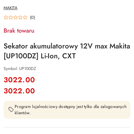
NAZWA
MAKITA
PRODUCENTA:
(0)
Brak towaru
Sekator akumulatorowy 12V max Makita
[UP100DZ] Li-Ion, CXT
Symbol:
UP100DZ
cena:
3022.00
3022.00
Cena:
Program lojalnościowy dostępny jest tylko dla zalogowanych
klientów.