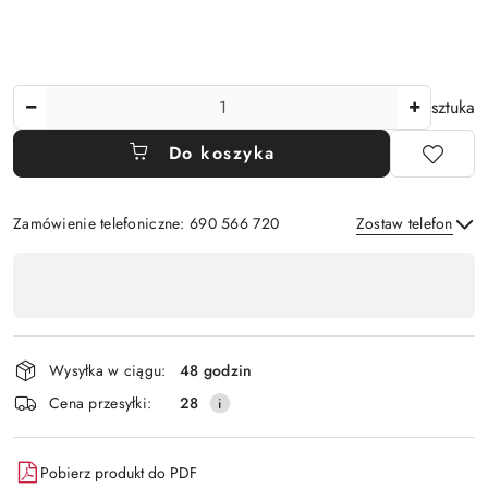
Ilość
sztuka
Do koszyka
Zamówienie telefoniczne: 690 566 720
Zostaw telefon
Dostępność
,
Wyślij
płatność
i
Wysyłka w ciągu:
48 godzin
dostawa
Cena przesyłki:
28
Pobierz produkt do PDF