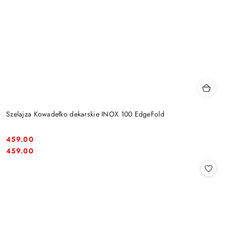
Szelajza Kowadełko dekarskie INOX 100 EdgeFold
459.00
Cena:
Cena:
459.00