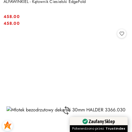
ALFAWINKIEL - Kątownik Ciesielski EdgeFold
458.00
Cena:
Cena:
458.00
Zaufany Sklep
Potwierdzono przez:
Trustindex