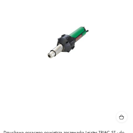
Dmuchawa gorącego powietrza zgrzewarka Leister TRIAC ST - do