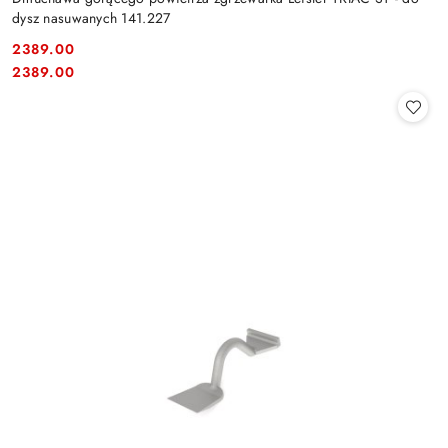
dysz nasuwanych 141.227
2389.00
Cena:
Cena:
2389.00