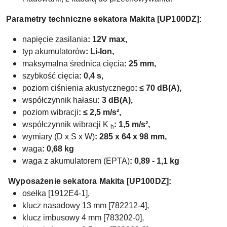
Parametry techniczne sekatora
Makita [UP100DZ]:
napięcie zasilania
: 12V max,
typ akumulatorów
:
Li-Ion,
maksymalna średnica cięcia
: 25 mm,
szybkość cięcia
: 0,4 s,
poziom ciśnienia akustycznego
: ≤ 70 dB(A),
współczynnik hałasu
: 3 dB(A),
poziom wibracji
: ≤ 2,5 m/s²,
współczynnik wibracji K
: 1,5 m/s²,
h
wymiary
(D x S x W)
: 285 x 64 x 98 mm,
waga
: 0,68 kg
waga z akumulatorem (EPTA)
:
0,89 - 1,1
kg
Wyposażenie sekatora
Makita [UP100DZ]:
osełka [1912E4-1],
klucz nasadowy 13 mm [782212-4],
klucz imbusowy 4 mm [783202-0],