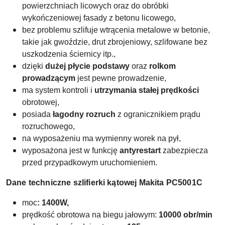
powierzchniach licowych oraz do obróbki
wykończeniowej fasady z betonu licowego,
bez problemu szlifuje wtrącenia metalowe w betonie,
takie jak gwoździe, drut zbrojeniowy, szlifowane bez
uszkodzenia ściernicy itp.,
dzięki
dużej płycie podstawy
oraz
rolkom
prowadzącym
jest pewne prowadzenie,
ma system kontroli i
utrzymania stałej prędkości
obrotowej,
posiada
łagodny rozruch
z ogranicznikiem prądu
rozruchowego,
na wyposażeniu ma wymienny worek na pył,
wyposażona jest w funkcję
antyrestart
zabezpiecza
przed przypadkowym uruchomieniem.
Dane techniczne szlifierki kątowej
Makita PC5001C
moc
: 1400W,
prędkość obrotowa na biegu jałowym:
10000 obr/min