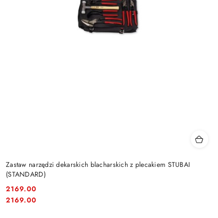
Zastaw narzędzi dekarskich blacharskich z plecakiem STUBAI
(STANDARD)
2169.00
Cena:
Cena:
2169.00