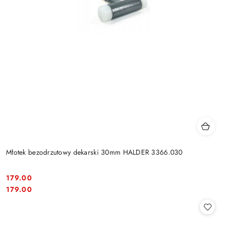
Młotek bezodrzutowy dekarski 30mm HALDER 3366.030
179.00
Cena:
Cena:
179.00