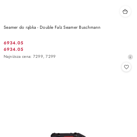
Seamer do rąbka - Double Falz Seamer Buschmann
6934.05
Cena
6934.05
Cena
promocyjna:
Najniższa
Najniższa cena:
7299
,
7299
promocyjna:
cena
z
30
dni
przed
obniżką