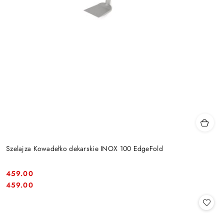
Szelajza Kowadełko dekarskie INOX 100 EdgeFold
459.00
Cena:
Cena:
459.00