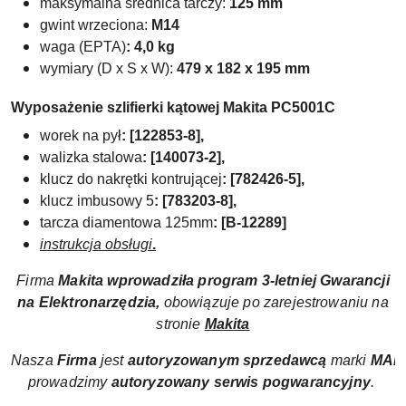
maksymalna średnica tarczy:
125 mm
gwint wrzeciona:
M14
waga (EPTA)
: 4,0 kg
wymiary (D x S x W):
479 x 182 x 195 mm
Wyposażenie szlifierki kątowej
Makita PC5001C
worek na pył
: [122853-8],
walizka stalowa
: [140073-2],
klucz do nakrętki kontrującej
: [782426-5],
klucz imbusowy 5
: [783203-8],
tarcza diamentowa 125mm
: [B-12289]
instrukcja obsługi
.
Firma
Makita wprowadziła
program
3-letniej Gwarancji
na Elektronarzędzia,
obowiązuje po zarejestrowaniu na
stronie
Makita
Nasza
Firma
jest
autoryzowanym sprzedawcą
marki
MAK
prowadzimy
autoryzowany
serwis pogwarancyjny
.