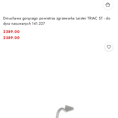
Dmuchawa gorącego powietrza zgrzewarka Leister TRIAC ST - do
dysz nasuwanych 141.227
2389.00
Cena:
Cena:
2389.00