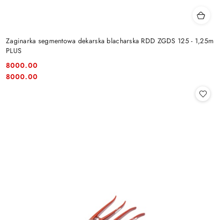
Zaginarka segmentowa dekarska blacharska RDD ZGDS 125 - 1,25m
PLUS
8000.00
Cena:
Cena:
8000.00