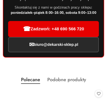
Skontaktuj się z nami w godzinach pracy sklepu:
poniedziałek–piątek 8:00–16:00, sobota 9:00–13:00
☎
Zadzwoń: +48 690 566 720
✉
biuro@dekarski-sklep.pl
Produkty
Produkty
Polecane
Podobne produkty
Pomiń karuzelę produktów
o
o
statusie:
statusie: