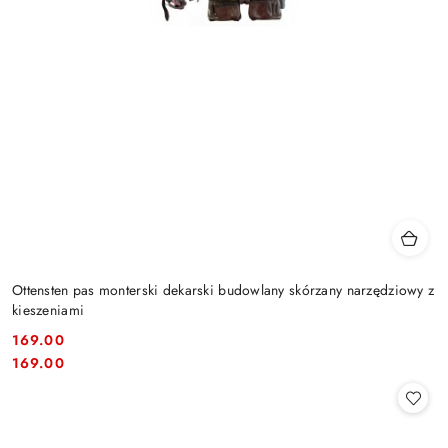
Ottensten pas monterski dekarski budowlany skórzany narzędziowy z
kieszeniami
169.00
Cena:
Cena:
169.00