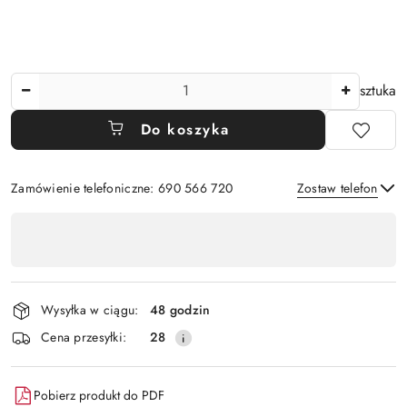
Ilość
sztuka
Do koszyka
Zamówienie telefoniczne: 690 566 720
Zostaw telefon
Dostępność
,
Wyślij
płatność
i
Wysyłka w ciągu:
48 godzin
dostawa
Cena przesyłki:
28
Pobierz produkt do PDF