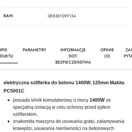
EAN:
088381099134
OPIS
PARAMETRY
INFORMACJE
OPINIE
ZA
DUKTU
DOT.
(0)
PYT
BEZPIECZEŃSTWA
elektryczna szlifierka do betonu 1400W, 125mm Makita
PC5001C
posiada silnik komutatorowy o mocy
1400W
ze
specjalną izolacją w celu ochrony przed pyłem
szlifierskim,
znakomita maszyna do usuwania gratu, załamywania
krawędzi, usuwania nierówności na betonowych