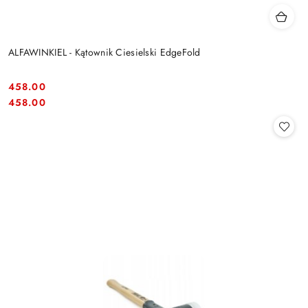
ALFAWINKIEL - Kątownik Ciesielski EdgeFold
458.00
Cena:
Cena:
458.00