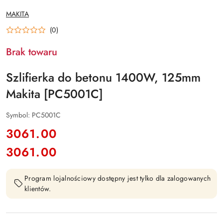
NAZWA
MAKITA
PRODUCENTA:
(0)
Brak towaru
Szlifierka do betonu 1400W, 125mm
Makita [PC5001C]
Symbol:
PC5001C
cena:
3061.00
3061.00
Cena:
Program lojalnościowy dostępny jest tylko dla zalogowanych
klientów.