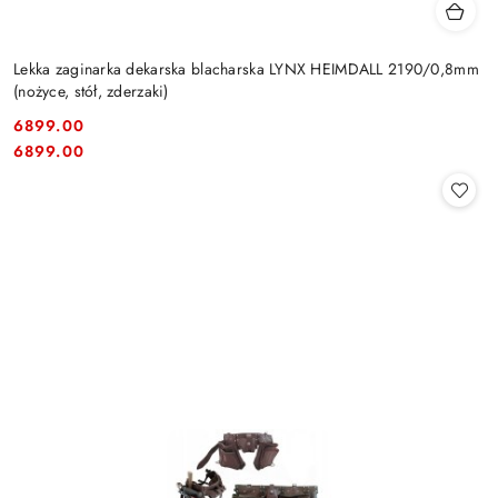
Lekka zaginarka dekarska blacharska LYNX HEIMDALL 2190/0,8mm
(nożyce, stół, zderzaki)
6899.00
Cena:
Cena:
6899.00