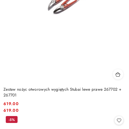
Zestaw nożyc otworowych wygiętych Stubai lewe prawe 267702 +
267701
619.00
Cena:
Cena:
619.00
-5%