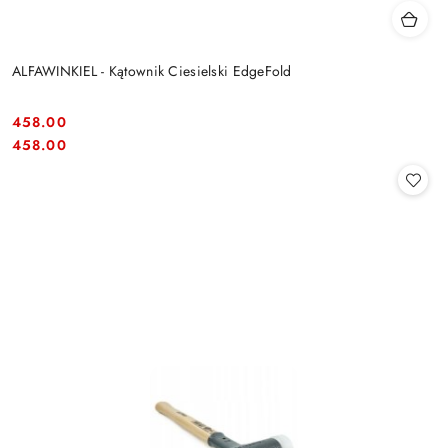
ALFAWINKIEL - Kątownik Ciesielski EdgeFold
458.00
Cena:
Cena:
458.00