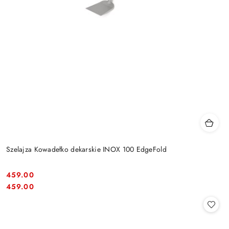
Szelajza Kowadełko dekarskie INOX 100 EdgeFold
459.00
Cena:
Cena:
459.00