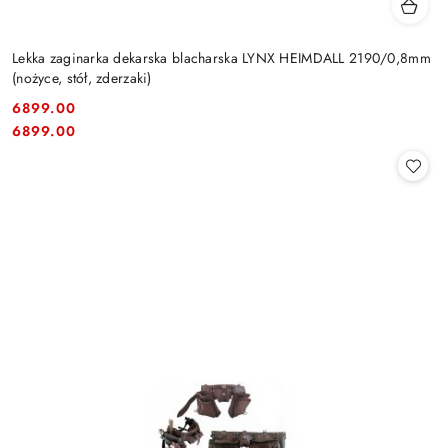
Lekka zaginarka dekarska blacharska LYNX HEIMDALL 2190/0,8mm
(nożyce, stół, zderzaki)
6899.00
Cena:
Cena:
6899.00