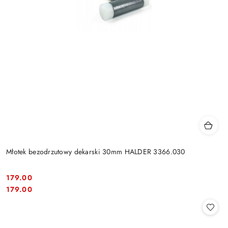
Młotek bezodrzutowy dekarski 30mm HALDER 3366.030
179.00
Cena:
Cena:
179.00