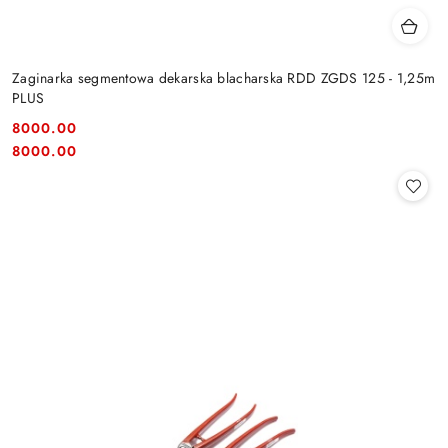
Zaginarka segmentowa dekarska blacharska RDD ZGDS 125 - 1,25m
PLUS
8000.00
Cena:
Cena:
8000.00