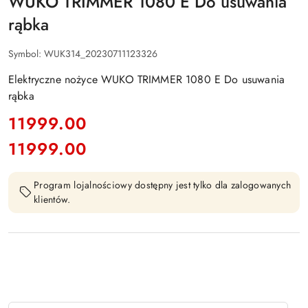
WUKO TRIMMER 1080 E Do usuwania
rąbka
Symbol:
WUK314_20230711123326
Elektryczne nożyce WUKO TRIMMER 1080 E Do usuwania
rąbka
cena:
11999.00
11999.00
Cena:
Program lojalnościowy dostępny jest tylko dla zalogowanych
klientów.