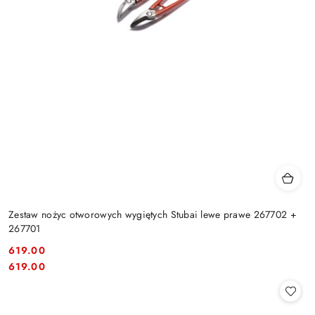
Zestaw nożyc otworowych wygiętych Stubai lewe prawe 267702 +
267701
619.00
Cena:
Cena:
619.00