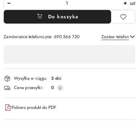
Ilość
szt
Do koszyka
Zamówienie telefoniczne: 690 566 720
Zostaw telefon
Dostępność
,
Wyślij
płatność
i
Wysyłka w ciągu:
5 dni
dostawa
Cena przesyłki:
0
Pobierz produkt do PDF