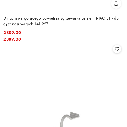
Dmuchawa gorącego powietrza zgrzewarka Leister TRIAC ST - do
dysz nasuwanych 141.227
2389.00
Cena:
Cena:
2389.00