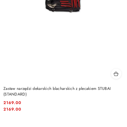
Zastaw narzędzi dekarskich blacharskich z plecakiem STUBAI
(STANDARD)
2169.00
Cena:
Cena:
2169.00