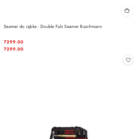
Seamer do rąbka - Double Falz Seamer Buschmann
7299.00
Cena:
Cena:
7299.00