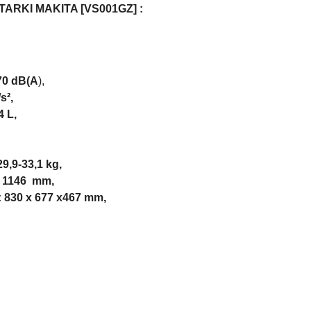
ARKI MAKITA [VS001GZ]
:
70 dB(A
),
s²,
4 L,
29,9-33,1 kg,
x 1146 mm,
: 830 x 677 x467 mm,