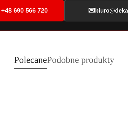
✉
+48 690 566 720
biuro@dekar
Produkty
Produkty
Polecane
Podobne produkty
o
o
statusie:
statusie: