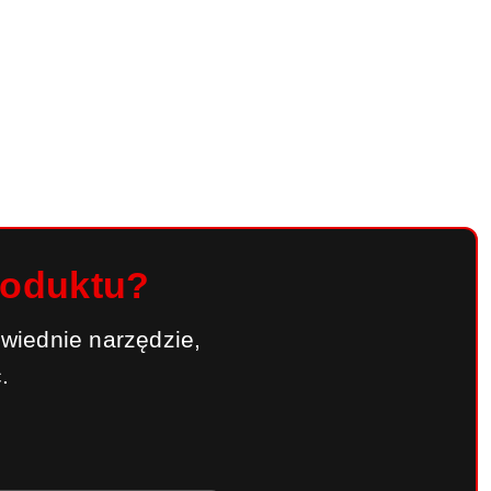
roduktu?
wiednie narzędzie,
.