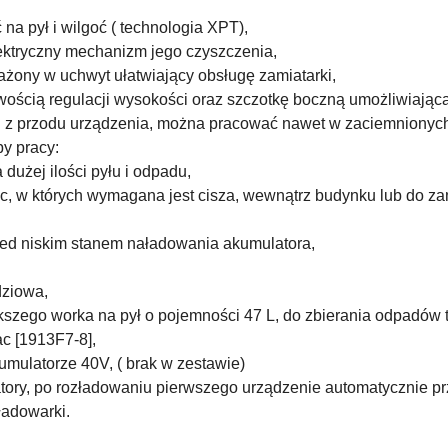
a pył i wilgoć ( technologia XPT),
ektryczny mechanizm jego czyszczenia,
sażony w uchwyt ułatwiający obsługę zamiatarki,
wością regulacji wysokości oraz szczotkę boczną umożliwiającą
 z przodu urządzenia, można pracować nawet w zaciemnionych
y pracy:
 dużej ilości pyłu i odpadu,
sc, w których wymagana jest cisza, wewnątrz budynku lub do zami
rzed niskim stanem naładowania akumulatora,
dziowa,
ego worka na pył o pojemności 47 L, do zbierania odpadów taki
c [1913F7-8],
umulatorze 40V, ( brak w zestawie)
ory, po rozładowaniu pierwszego urządzenie automatycznie prz
ładowarki.