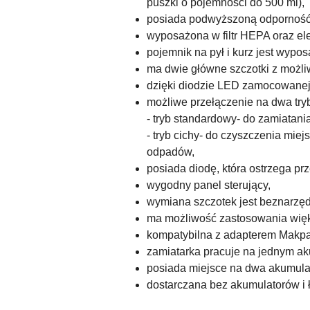
puszki o pojemności do 500 ml),
posiada podwyższoną odporność n
wyposażona w filtr HEPA oraz el
pojemnik na pył i kurz jest wypo
ma dwie główne szczotki z możli
dzięki diodzie LED zamocowanej
możliwe przełączenie na dwa tryb
- tryb standardowy- do zamiatania
- tryb cichy- do czyszczenia miej
odpadów,
posiada diodę, która ostrzega p
wygodny panel sterujący,
wymiana szczotek jest beznarzę
ma możliwość zastosowania większ
kompatybilna z adapterem Makpa
zamiatarka pracuje na jednym ak
posiada miejsce na dwa akumulat
dostarczana bez akumulatorów i 