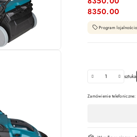
cena:
8350.00
8350.00
Cena:
Program lojalnościo
Ilość
sztuka
Zamówienie telefoniczne
Dostępność
,
płatność