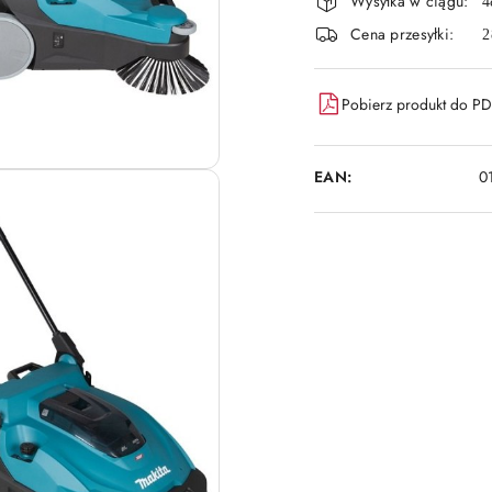
Wysyłka w ciągu:
i
4
Cena przesyłki:
2
dostawa
Pobierz produkt do P
EAN:
0