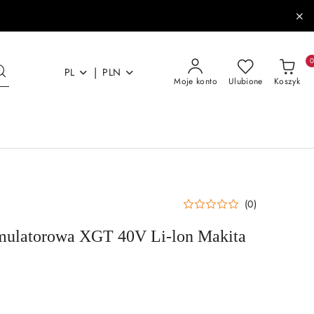
|
PL
PLN
Moje konto
Ulubione
Koszyk
(0)
mulatorowa XGT 40V Li-lon Makita