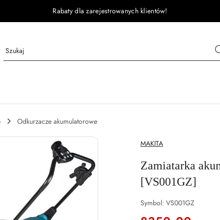
Rabaty dla zarejestrowanych klientów!
e
Odkurzacze akumulatorowe
NAZWA
MAKITA
PRODUCENTA:
Zamiatarka aku
[VS001GZ]
Symbol:
VS001GZ