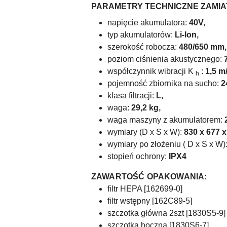
PARAMETRY TECHNICZNE ZAMIAT
napięcie akumulatora:
40V,
typ akumulatorów:
Li-lon,
szerokość robocza:
480/650 mm,
poziom ciśnienia akustycznego:
współczynnik wibracji K
:
1,5 m/
h
pojemność zbiornika na sucho:
2
klasa filtracji:
L,
waga:
29,2 kg,
waga maszyny z akumulatorem:
wymiary (D x S x W):
830 x 677 
wymiary po złożeniu ( D x S x W)
stopień ochrony:
IPX4
ZAWARTOŚĆ OPAKOWANIA:
filtr HEPA [162699-0]
filtr wstępny [162C89-5]
szczotka główna 2szt [1830S5-9]
szczotka boczna [1830S6-7]