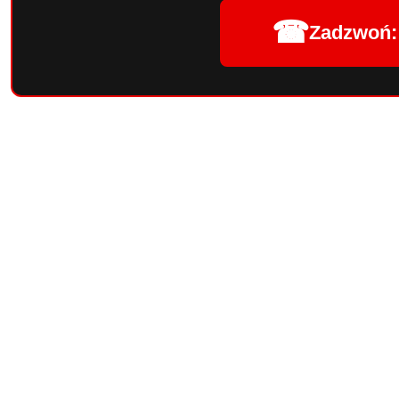
☎
Zadzwoń: 
Pomiń karuzelę produktów