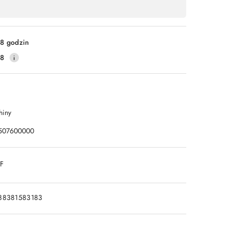
8 godzin
28
hiny
507600000
DF
88381583183