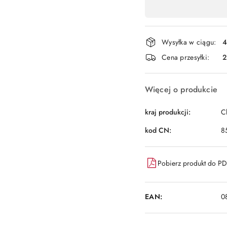
,
płatność
i
Wysyłka w ciągu:
4
dostawa
Cena przesyłki:
Więcej o produkcie
kraj produkcji:
C
kod CN:
8
Pobierz produkt do P
EAN:
0