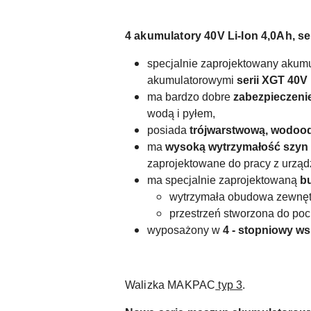
4 akumulatory 40V Li-Ion 4,0Ah, se
specjalnie zaprojektowany akum
akumulatorowymi
serii XGT 40V
ma bardzo dobre
zabezpieczeni
wodą i pyłem,
posiada
trójwarstwową, wodood
ma
wysoką wytrzymałość szyn
zaprojektowane do pracy z urząd
ma specjalnie zaprojektowaną
b
wytrzymała obudowa zewnęt
przestrzeń stworzona do poc
wyposażony w
4 - stopniowy ws
Walizka MAKPAC
typ 3
.