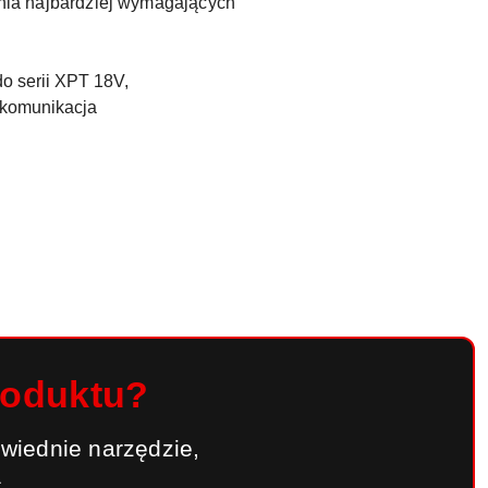
nia najbardziej wymagających
do serii XPT 18V,
 komunikacja
roduktu?
wiednie narzędzie,
.