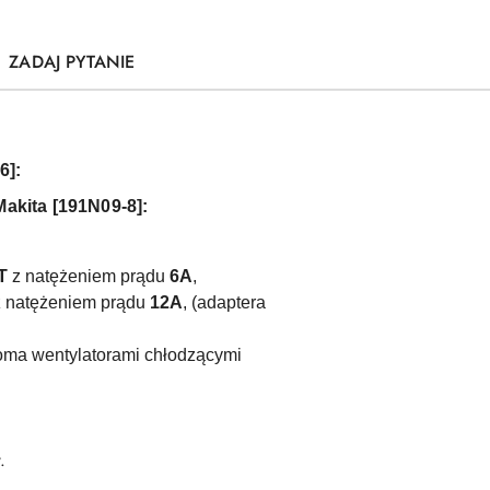
ZADAJ PYTANIE
6]:
akita [
191N09-8
]:
T
z natężeniem prądu
6A
,
 natężeniem prądu
12A
, (adaptera
ma wentylatorami chłodzącymi
.