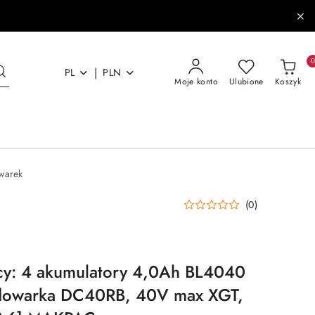
|
PL
PLN
Moje konto
Ulubione
Koszyk
warek
(0)
ący: 4 akumulatory 4,0Ah BL4040
dowarka DC40RB, 40V max XGT,