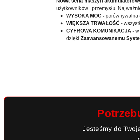
Nowa seria maszyn akumulatoro
użytkowników i przemysłu. Najważni
WYSOKA MOC -
porównywalna 
WIĘKSZA TRWAŁOŚĆ -
wszystk
CYFROWA KOMUNIKACJA -
w
dzięki
Zaawansowanemu Systemo
Potrzeb
Jesteśmy do Twoje