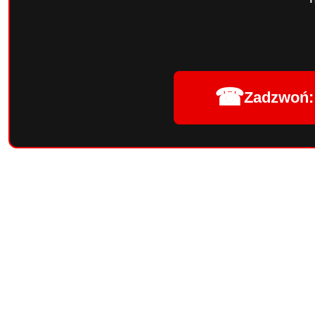
☎
Zadzwoń: 
Pomiń karuzelę produktów