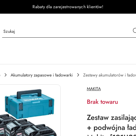
Rabaty dla zarejestrowanych klientów!
e
Akumulatory zapasowe i ładowarki
Zestawy akumulatorów i łado
NAZWA
MAKITA
PRODUCENTA:
Brak towaru
Zestaw zasilaj
+ podwójna ła