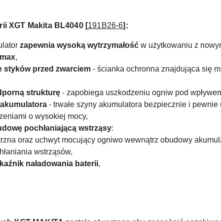
rii XGT Makita BL4040 [
191B26-6
]:
ulator
zapewnia wysoką wytrzymałość
w użytkowaniu z nowy
 max
,
e styków przed zwarciem
- ścianka ochronna znajdująca się m
porną strukturę
- zapobiega uszkodzeniu ogniw pod wpływem
 akumulatora
- trwałe szyny akumulatora bezpiecznie i pewnie 
zeniami o wysokiej mocy,
udowę pochłaniającą wstrząsy
:
rzna oraz uchwyt mocujący ogniwo wewnątrz obudowy akumula
hłaniania wstrząsów,
kaźnik naładowania baterii
,