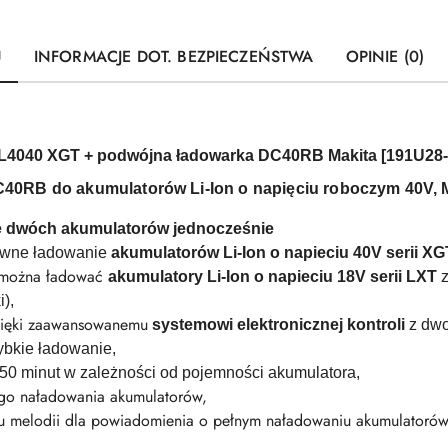
U
INFORMACJE DOT. BEZPIECZEŃSTWA
OPINIE (0)
L4040 XGT +
podwójna ładowarka DC40RB Makita [191U28-
0RB do akumulatorów Li-Ion o napięciu roboczym 40V, M
e dwóch akumulatorów jednocześnie
ewne ładowanie
akumulatorów Li-Ion o napieciu 40V serii XG
 można ładować
akumulatory Li-Ion o napieciu 18V serii LXT
z
),
ięki zaawansowanemu
systemowi elektronicznej kontroli
z dwo
ybkie ładowanie,
50 minut w zależności od pojemności akumulatora,
ego naładowania akumulatorów,
u melodii dla powiadomienia o pełnym naładowaniu akumulatorów