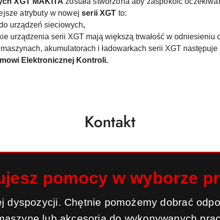
wych XGT MAKITA
została stworzona aby zaspokoić oczekiwa
ejsze atrybuty w nowej
serii XGT
to:
do urządzeń sieciowych
,
ie urządzenia serii XGT mają większą trwałość w odniesieniu 
 maszynach, akumulatorach i ładowarkach serii XGT następuje
wi Elektronicznej Kontroli.
Kontakt
ujesz pomocy w wyborze p
j dyspozycji. Chętnie pomożemy dobrać odpo
maszynę lub akcesoria do wykonywanych prac