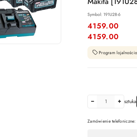
Makita [191U2
Symbol:
191U28-6
cena:
4159.00
4159.00
Cena:
Program lojalnościo
Ilość
sztuka
Zamówienie telefoniczne
Dostępność