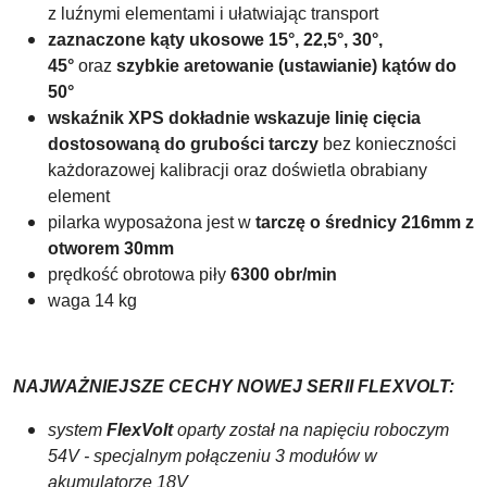
z luźnymi elementami i ułatwiając transport
zaznaczone kąty ukosowe 15°, 22,5°, 30°,
45°
oraz
szybkie aretowanie (ustawianie) kątów do
50°
wskaźnik XPS dokładnie wskazuje linię cięcia
dostosowaną do grubości tarczy
bez konieczności
każdorazowej kalibracji oraz doświetla obrabiany
element
pilarka wyposażona jest w
tarczę o średnicy 216mm z
otworem 30mm
prędkość obrotowa piły
6300 obr/min
waga 14 kg
NAJWAŻNIEJSZE CECHY NOWEJ SERII FLEXVOLT:
system
FlexVolt
oparty został na napięciu roboczym
54V - specjalnym połączeniu 3 modułów w
akumulatorze 18V