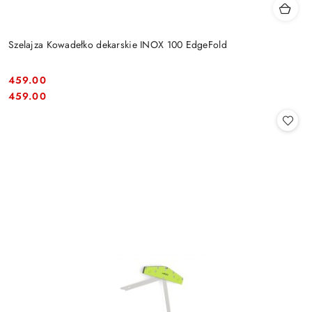
Szelajza Kowadełko dekarskie INOX 100 EdgeFold
459.00
Cena:
Cena:
459.00