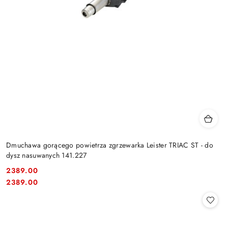
Dmuchawa gorącego powietrza zgrzewarka Leister TRIAC ST - do
dysz nasuwanych 141.227
2389.00
Cena:
Cena:
2389.00