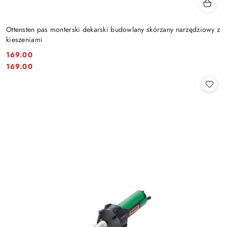
Ottensten pas monterski dekarski budowlany skórzany narzędziowy z
kieszeniami
169.00
Cena:
Cena:
169.00