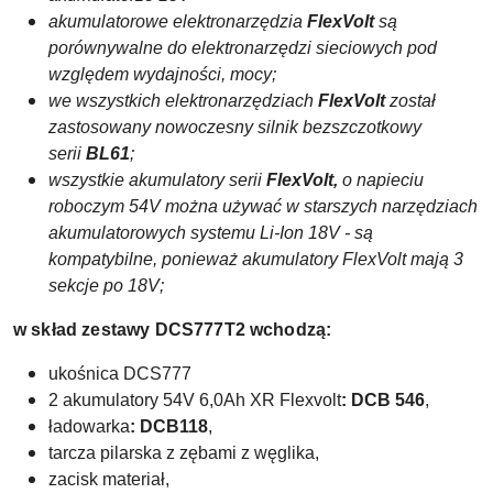
akumulatorowe elektronarzędzia
FlexVolt
są
porównywalne do elektronarzędzi sieciowych pod
względem wydajności, mocy;
we wszystkich elektronarzędziach
FlexVolt
został
zastosowany nowoczesny silnik bezszczotkowy
serii
BL61
;
wszystkie akumulatory serii
FlexVolt,
o napieciu
roboczym 54V można używać w starszych narzędziach
akumulatorowych systemu Li-Ion 18V - są
kompatybilne, ponieważ akumulatory FlexVolt mają 3
sekcje po 18V;
w skład zestawy DCS777T2 wchodzą:
ukośnica DCS777
2 akumulatory 54V 6,0Ah XR Flexvolt
: DCB 546
,
ładowarka
: DCB118
,
tarcza pilarska z zębami z węglika,
zacisk materiał,