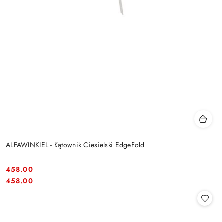
ALFAWINKIEL - Kątownik Ciesielski EdgeFold
458.00
Cena:
Cena:
458.00