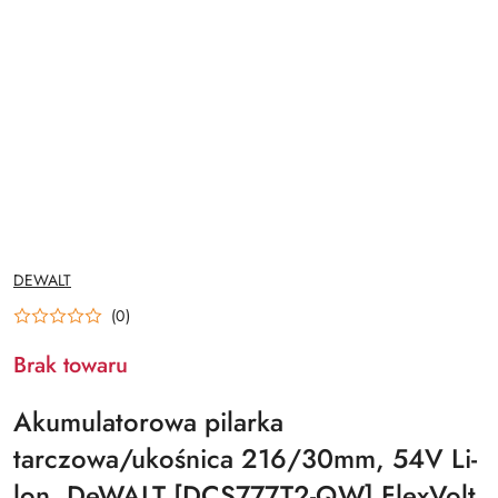
NAZWA
DEWALT
PRODUCENTA:
(0)
Brak towaru
Akumulatorowa pilarka
tarczowa/ukośnica 216/30mm, 54V Li-
lon, DeWALT [DCS777T2-QW] FlexVolt