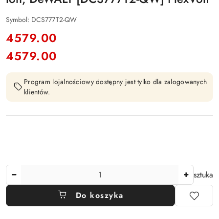
Symbol:
DCS777T2-QW
cena:
4579.00
4579.00
Cena:
Program lojalnościowy dostępny jest tylko dla zalogowanych
klientów.
Ilość
sztuka
Do koszyka