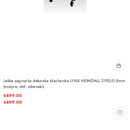
Lekka zaginarka dekarska blacharska LYNX HEIMDALL 2190/0,8mm
(nożyce, stół, zderzaki)
6899.00
Cena:
Cena:
6899.00