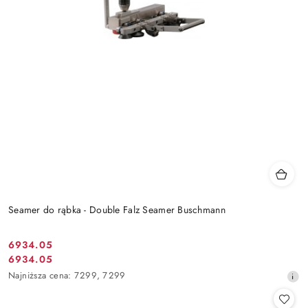
Seamer do rąbka - Double Falz Seamer Buschmann
6934.05
Cena
6934.05
Cena
promocyjna:
Najniższa
Najniższa cena:
7299
,
7299
promocyjna:
cena
z