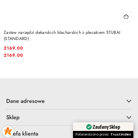
Zastaw narzędzi dekarskich blacharskich z plecakiem STUBAI
(STANDARD)
2169.00
Cena:
Cena:
2169.00
Dane adresowe
Sklep
Zaufany Sklep
Strefa klienta
Potwierdzono przez:
Trustindex