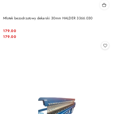
Młotek bezodrzutowy dekarski 30mm HALDER 3366.030
179.00
Cena:
Cena:
179.00