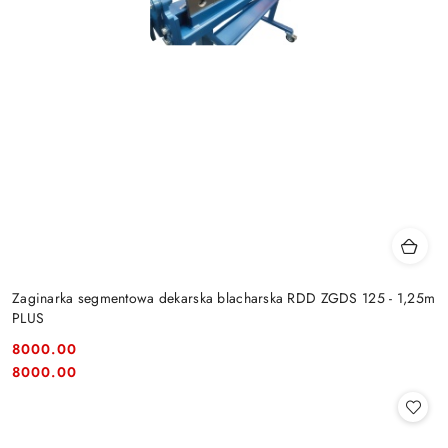
Zaginarka segmentowa dekarska blacharska RDD ZGDS 125 - 1,25m
PLUS
8000.00
Cena:
Cena:
8000.00