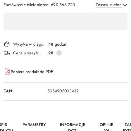
Zamówienie telefoniczne: 690 566 720
Zostaw telefon
Dostępność
,
Wyślij
płatność
i
Wysyłka w ciągu:
48 godzin
dostawa
Cena przesyłki:
28
Pobierz produkt do PDF
EAN:
5054905003432
OPIS
PARAMETRY
INFORMACJE
OPINIE
ZA
DUKTU
DOT.
(0)
PYT