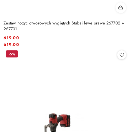
Zestaw nożyc otworowych wygiętych Stubai lewe prawe 267702 +
267701
619.00
Cena:
Cena:
619.00
-5%