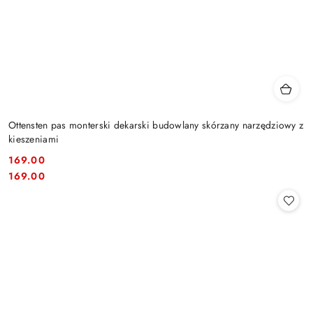
Ottensten pas monterski dekarski budowlany skórzany narzędziowy z
kieszeniami
169.00
Cena:
Cena:
169.00