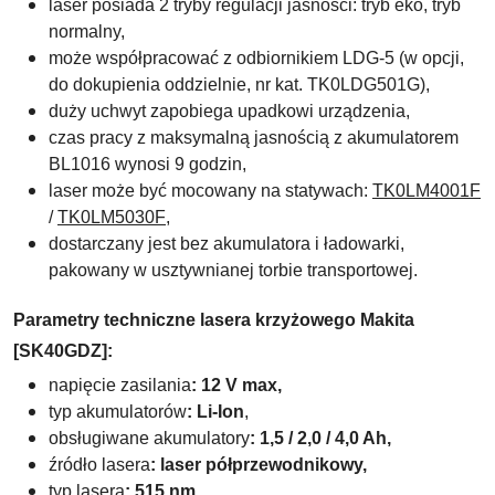
laser posiada 2 tryby regulacji jasności: tryb eko, tryb
normalny,
może współpracować z odbiornikiem LDG-5 (w opcji,
do dokupienia oddzielnie, nr kat. TK0LDG501G),
duży uchwyt zapobiega upadkowi urządzenia,
czas pracy z maksymalną jasnością z akumulatorem
BL1016 wynosi 9 godzin,
laser może być mocowany na statywach:
TK0LM4001F
/
TK0LM5030F
,
dostarczany jest bez akumulatora i ładowarki,
pakowany w usztywnianej torbie transportowej.
Parametry techniczne lasera krzyżowego Makita
[SK40GDZ]:
napięcie zasilania
: 12 V max,
typ akumulatorów
: Li-Ion
,
obsługiwane akumulatory
: 1,5 / 2,0 / 4,0 Ah,
źródło lasera
:
laser półprzewodnikowy,
typ lasera
: 515 nm,