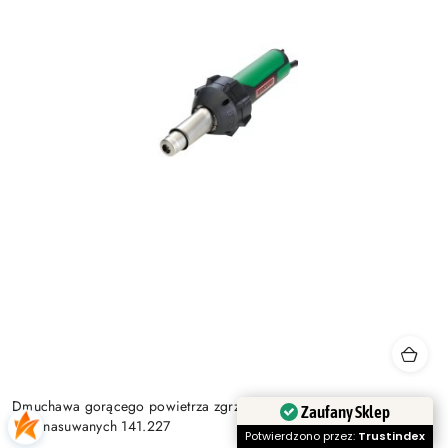
Dmuchawa gorącego powietrza zgrzewarka Leister TRIAC ST - do
Zaufany Sklep
dysz nasuwanych 141.227
Potwierdzono przez:
Trustindex