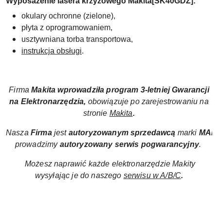
Wyposażenie lasera krzyżowego Makita[SK40GDZ]:
okulary ochronne (zielone),
płyta z oprogramowaniem,
usztywniana torba transportowa,
instrukcja obsługi
.
Firma
Makita wprowadziła program
3-letniej Gwarancji
na Elektronarzędzia,
obowiązuje po zarejestrowaniu na
stronie
Makita
.
Nasza
Firma
jest
autoryzowanym sprzedawcą
marki
MAK
prowadzimy
autoryzowany
serwis pogwarancyjny
.
Możesz naprawić każde elektronarzędzie Makity
wysyłając je do naszego
serwisu w A/B/C
.