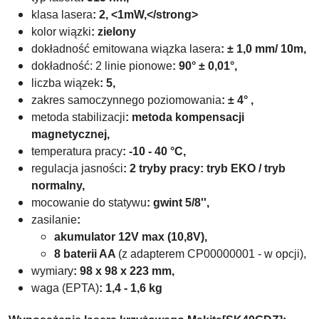
klasa lasera
: 2, <1mW,</strong>
kolor wiązki
: zielony
dokładność emitowana wiązka lasera
:
± 1,0 mm/ 10m,
dokładność: 2 linie pionowe
: 90° ± 0,01°,
liczba wiązek
: 5,
zakres samoczynnego poziomowania
:
± 4° ,
metoda stabilizacji
: m
etoda kompensacji
magnetycznej,
temperatura pracy
: -10 - 40 °C,
regulacja jasności
: 2 tryby pracy: tryb EKO / tryb
normalny,
mocowanie do statywu
: gwint 5/8'',
zasilanie
:
akumulator 12V max (10,8V)
,
8 baterii AA
(z adapterem CP00000001 - w opcji),
wymiary
:
98 x 98 x 223
mm,
waga (EPTA)
: 1,4 - 1,6 kg