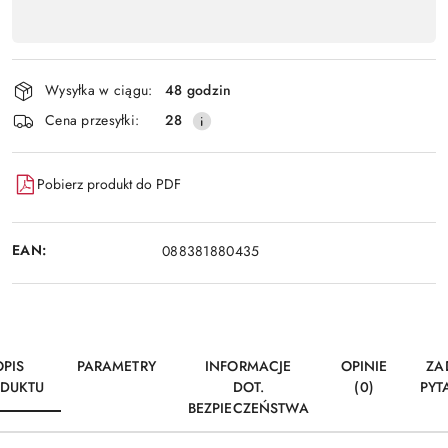
,
Wyślij
płatność
i
Wysyłka w ciągu:
48 godzin
dostawa
Cena przesyłki:
28
Pobierz produkt do PDF
EAN:
088381880435
OPIS
PARAMETRY
INFORMACJE
OPINIE
ZA
DUKTU
DOT.
(0)
PYT
BEZPIECZEŃSTWA