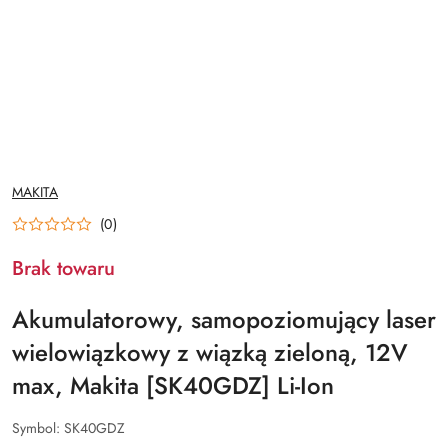
NAZWA
MAKITA
PRODUCENTA:
(0)
Brak towaru
Akumulatorowy, samopoziomujący laser
wielowiązkowy z wiązką zieloną, 12V
max, Makita [SK40GDZ] Li-Ion
Symbol:
SK40GDZ