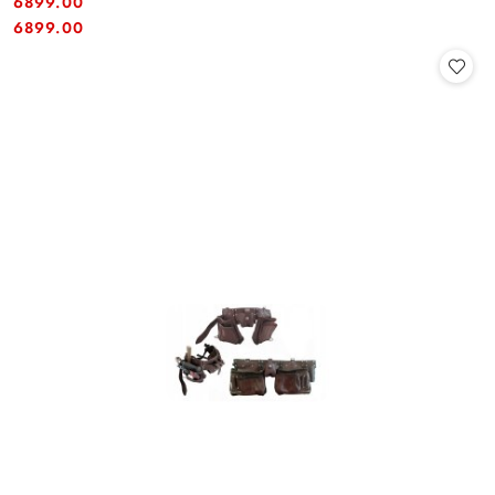
6899.00
Cena:
Cena:
6899.00